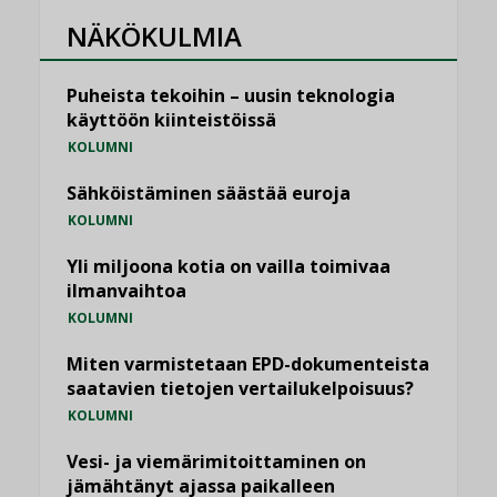
NÄKÖKULMIA
Puheista tekoihin – uusin teknologia
käyttöön kiinteistöissä
KOLUMNI
Sähköistäminen säästää euroja
KOLUMNI
Yli miljoona kotia on vailla toimivaa
ilmanvaihtoa
KOLUMNI
Miten varmistetaan EPD-dokumenteista
saatavien tietojen vertailukelpoisuus?
KOLUMNI
Vesi- ja viemärimitoittaminen on
jämähtänyt ajassa paikalleen