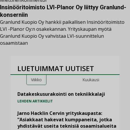
Miettinen
Kommentoi
Insinööritoimisto LVI-Planor Oy liittyy Granlund-
konserniin
Granlund Kuopio Oy hankkii paikallisen Insinööritoimisto
LVI -Planor Oy:n osakekannan. Yrityskaupan myötä
Granlund Kuopio Oy vahvistaa LVI-suunnittelun
osaamistaan
LUETUIMMAT UUTISET
Viikko
Kuukausi
Datakeskusurakointi on tekniikkalaji
LEHDEN ARTIKKELIT
Jarno Hacklin Cervin yrityskaupasta:
”Asiakkaat hakevat kumppaneita, jotka
yhdistävät useita teknisiä osaamisalueita