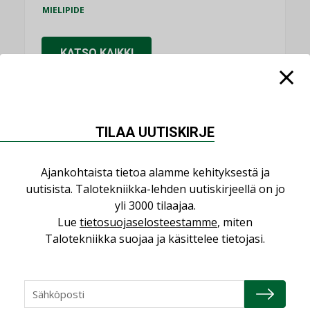
MIELIPIDE
KATSO KAIKKI
TILAA UUTISKIRJE
NIMITYKSET
Ajankohtaista tietoa alamme kehityksestä ja
Consti
uutisista. Talotekniikka-lehden uutiskirjeellä on jo
NIMITYKSET
yli 3000 tilaajaa.
Lue
tietosuojaselosteestamme
, miten
Refair
Talotekniikka suojaa ja käsittelee tietojasi.
NIMITYKSET
Granlund Oy
NIMITYKSET