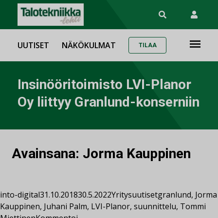
UUTISET
NÄKÖKULMAT
TILAA
Insinööritoimisto LVI-Planor
Oy liittyy Granlund-konserniin
Avainsana:
Jorma Kauppinen
into-digital
31.10.2018
30.5.2022
Yritysuutiset
granlund
,
Jorma
Kauppinen
,
Juhani Palm
,
LVI-Planor
,
suunnittelu
,
Tommi