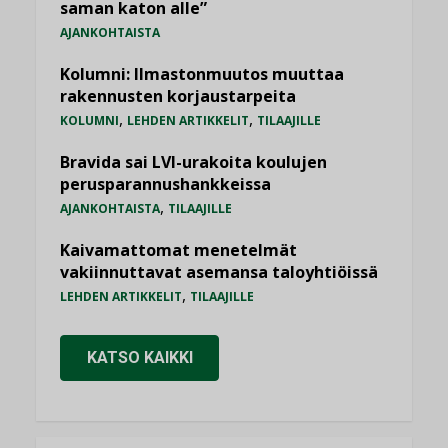
saman katon alle”
AJANKOHTAISTA
Kolumni: Ilmastonmuutos muuttaa
rakennusten korjaustarpeita
,
,
KOLUMNI
LEHDEN ARTIKKELIT
TILAAJILLE
Bravida sai LVI-urakoita koulujen
perusparannushankkeissa
,
AJANKOHTAISTA
TILAAJILLE
Kaivamattomat menetelmät
vakiinnuttavat asemansa taloyhtiöissä
,
LEHDEN ARTIKKELIT
TILAAJILLE
KATSO KAIKKI