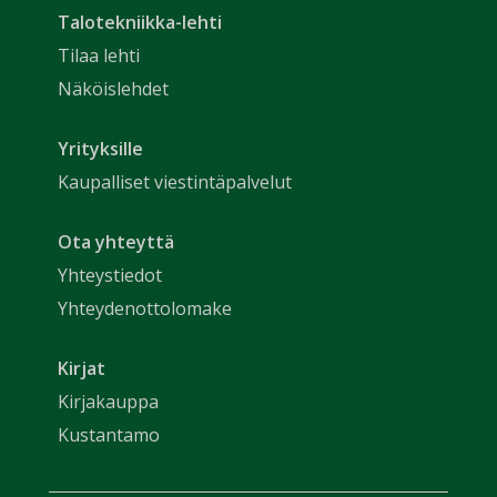
Talotekniikka-lehti
Tilaa lehti
Näköislehdet
Yrityksille
Kaupalliset viestintäpalvelut
Ota yhteyttä
Yhteystiedot
Yhteydenottolomake
Kirjat
Kirjakauppa
Kustantamo