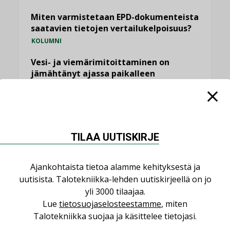
Miten varmistetaan EPD-dokumenteista
saatavien tietojen vertailukelpoisuus?
KOLUMNI
Vesi- ja viemärimitoittaminen on
jämähtänyt ajassa paikalleen
MIELIPIDE
KATSO KAIKKI
TILAA UUTISKIRJE
Ajankohtaista tietoa alamme kehityksestä ja
uutisista. Talotekniikka-lehden uutiskirjeellä on jo
NIMITYKSET
yli 3000 tilaajaa.
Lue
tietosuojaselosteestamme
, miten
Consti
Talotekniikka suojaa ja käsittelee tietojasi.
NIMITYKSET