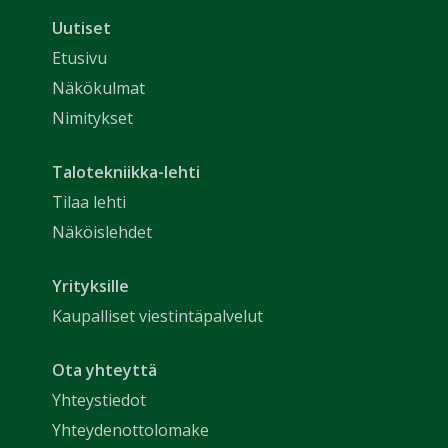
Uutiset
Etusivu
Näkökulmat
Nimitykset
Talotekniikka-lehti
Tilaa lehti
Näköislehdet
Yrityksille
Kaupalliset viestintäpalvelut
Ota yhteyttä
Yhteystiedot
Yhteydenottolomake