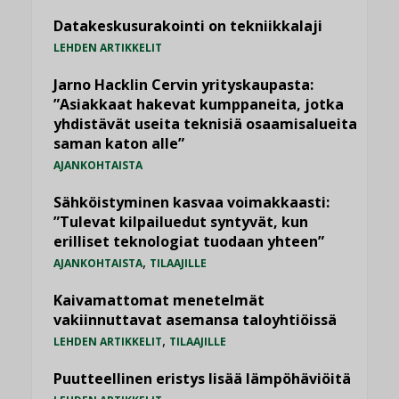
Datakeskusurakointi on tekniikkalaji
LEHDEN ARTIKKELIT
Jarno Hacklin Cervin yrityskaupasta:
”Asiakkaat hakevat kumppaneita, jotka
yhdistävät useita teknisiä osaamisalueita
saman katon alle”
AJANKOHTAISTA
Sähköistyminen kasvaa voimakkaasti:
”Tulevat kilpailuedut syntyvät, kun
erilliset teknologiat tuodaan yhteen”
,
AJANKOHTAISTA
TILAAJILLE
Kaivamattomat menetelmät
vakiinnuttavat asemansa taloyhtiöissä
,
LEHDEN ARTIKKELIT
TILAAJILLE
Puutteellinen eristys lisää lämpöhäviöitä