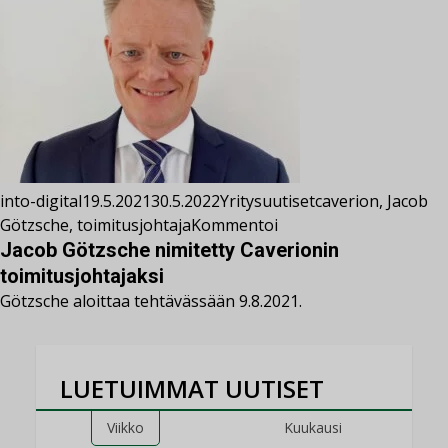
into-digital
19.5.2021
30.5.2022
Yritysuutiset
caverion
,
Jacob
Götzsche
,
toimitusjohtaja
Kommentoi
Jacob Götzsche nimitetty Caverionin
toimitusjohtajaksi
Götzsche aloittaa tehtävässään 9.8.2021.
LUETUIMMAT UUTISET
Viikko
Kuukausi