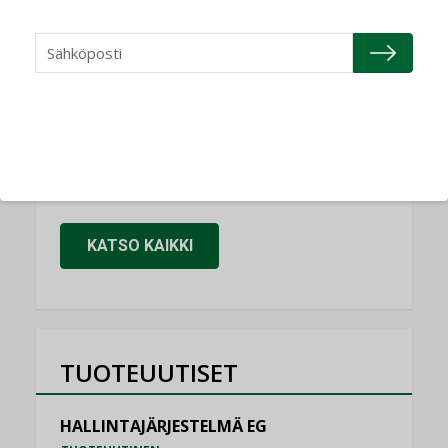
Refair
NIMITYKSET
Granlund Oy
NIMITYKSET
Schneider Electric
NIMITYKSET
KATSO KAIKKI
TUOTEUUTISET
HALLINTAJÄRJESTELMÄ EG