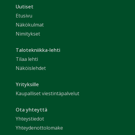
Uutiset
Etusivu
Näkökulmat
Nimitykset
Talotekniikka-lehti
Tilaa lehti
Näköislehdet
Yrityksille
Kaupalliset viestintäpalvelut
Ota yhteyttä
Yhteystiedot
Yhteydenottolomake