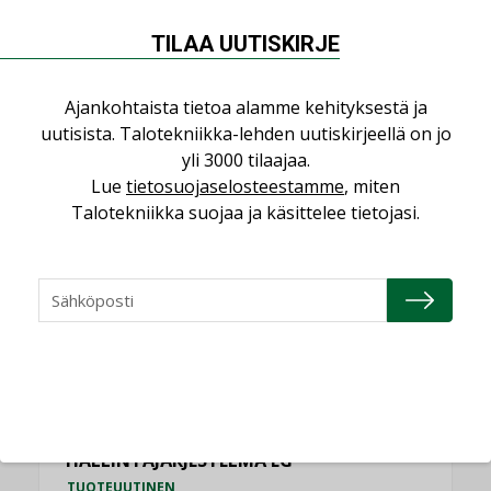
Refair
TILAA UUTISKIRJE
NIMITYKSET
Granlund Oy
Ajankohtaista tietoa alamme kehityksestä ja
NIMITYKSET
uutisista. Talotekniikka-lehden uutiskirjeellä on jo
yli 3000 tilaajaa.
Schneider Electric
Lue
tietosuojaselosteestamme
, miten
NIMITYKSET
Talotekniikka suojaa ja käsittelee tietojasi.
KATSO KAIKKI
TUOTEUUTISET
HALLINTAJÄRJESTELMÄ EG
TUOTEUUTINEN