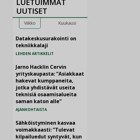
LUETUIMMAT
UUTISET
Viikko
Kuukausi
Datakeskusurakointi on
tekniikkalaji
LEHDEN ARTIKKELIT
Jarno Hacklin Cervin
yrityskaupasta: ”Asiakkaat
hakevat kumppaneita,
jotka yhdistävät useita
teknisiä osaamisalueita
saman katon alle”
AJANKOHTAISTA
Sähköistyminen kasvaa
voimakkaasti: ”Tulevat
kilpailuedut syntyvät, kun