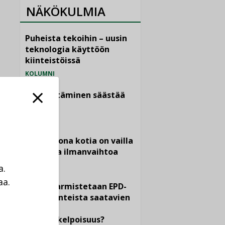
NÄKÖKULMIA
Puheista tekoihin – uusin
teknologia käyttöön
kiinteistöissä
KOLUMNI
Sähköistäminen säästää
euroja
KOLUMNI
Yli miljoona kotia on vailla
toimivaa ilmanvaihtoa
KOLUMNI
a.
aa.
Miten varmistetaan EPD-
a
dokumenteista saatavien
tietojen
vertailukelpoisuus?