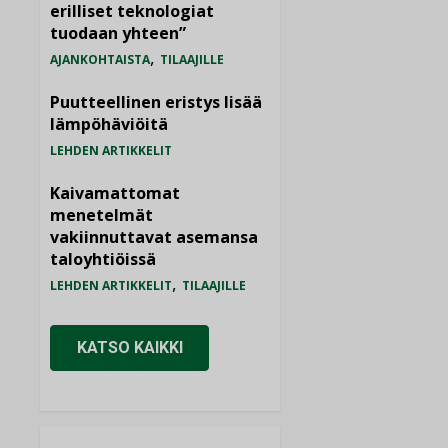
erilliset teknologiat
tuodaan yhteen”
,
AJANKOHTAISTA
TILAAJILLE
Puutteellinen eristys lisää
lämpöhäviöitä
LEHDEN ARTIKKELIT
Kaivamattomat
menetelmät
vakiinnuttavat asemansa
taloyhtiöissä
,
LEHDEN ARTIKKELIT
TILAAJILLE
KATSO KAIKKI