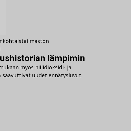
nkohtaista
ilmaston
i
aushistorian lämpimin
ukaan myös hiilidioksidi- ja
 saavuttivat uudet ennätysluvut.