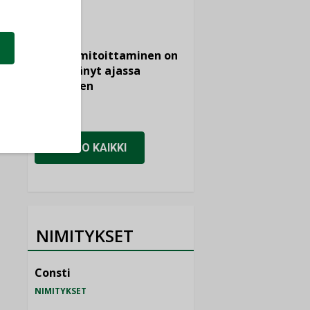
KOLUMNI
Vesi- ja
viemärimitoittaminen on
jämähtänyt ajassa
paikalleen
MIELIPIDE
KATSO KAIKKI
NIMITYKSET
Consti
NIMITYKSET