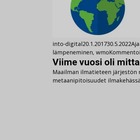
into-digital
20.1.2017
30.5.2022
Aja
lämpeneminen
,
wmo
Kommento
Viime vuosi oli mitt
Maailman ilmatieteen järjestön m
metaanipitoisuudet ilmakehässä