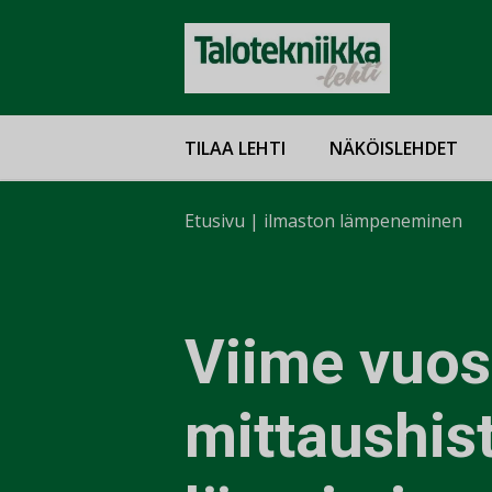
TILAA LEHTI
NÄKÖISLEHDET
Etusivu
|
ilmaston lämpeneminen
Viime vuosi
mittaushis