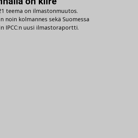
nnalla on kiire”
021 teema on ilmastonmuutos.
on noin kolmannes sekä Suomessa
iin IPCC:n uusi ilmastoraportti.