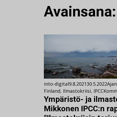
Avainsana
into-digital
9.8.2021
30.5.2022
Ajan
Finland
,
Ilmastokriisi
,
IPCC
Komm
Ympäristö- ja ilmast
Mikkonen IPCC:n rap