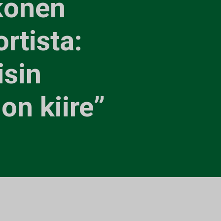
konen
rtista:
isin
 on kiire”