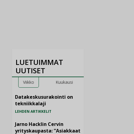
LUETUIMMAT
UUTISET
Viikko
Kuukausi
Datakeskusurakointi on
tekniikkalaji
LEHDEN ARTIKKELIT
Jarno Hacklin Cervin
yrityskaupasta: ”Asiakkaat