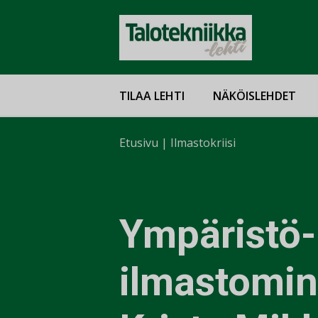
TILAA LEHTI
NÄKÖISLEHDET
Etusivu
|
Ilmastokriisi
Ympäristö-
ilmastomini