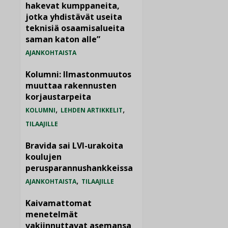
hakevat kumppaneita,
jotka yhdistävät useita
teknisiä osaamisalueita
saman katon alle”
AJANKOHTAISTA
Kolumni: Ilmastonmuutos
muuttaa rakennusten
korjaustarpeita
,
,
KOLUMNI
LEHDEN ARTIKKELIT
TILAAJILLE
Bravida sai LVI-urakoita
koulujen
perusparannushankkeissa
,
AJANKOHTAISTA
TILAAJILLE
Kaivamattomat
menetelmät
vakiinnuttavat asemansa