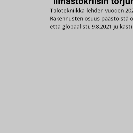
”Ilmastokriisin torju
Talotekniikka-lehden vuoden 2
Rakennusten osuus päästöistä 
että globaalisti. 9.8.2021 julkast