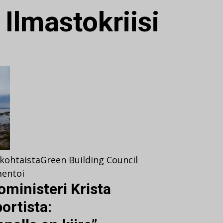
:
Ilmastokriisi
kohtaista
Green Building Council
entoi
oministeri Krista
ortista: