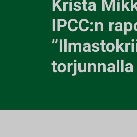
Krista Mik
IPCC:n rapo
”Ilmastokri
torjunnalla