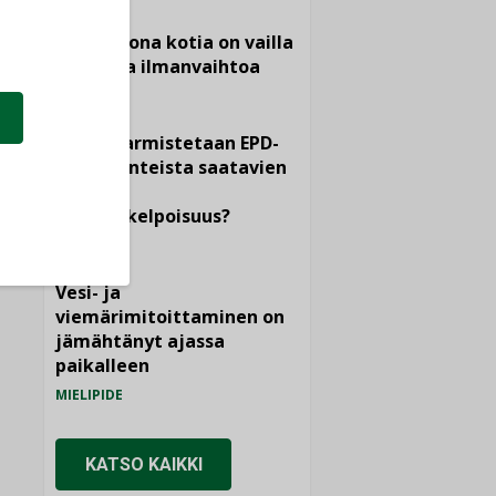
Yli miljoona kotia on vailla
toimivaa ilmanvaihtoa
KOLUMNI
Miten varmistetaan EPD-
dokumenteista saatavien
tietojen
vertailukelpoisuus?
KOLUMNI
Vesi- ja
viemärimitoittaminen on
jämähtänyt ajassa
paikalleen
MIELIPIDE
KATSO KAIKKI