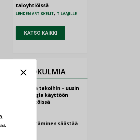
taloyhtiöissä
,
LEHDEN ARTIKKELIT
TILAAJILLE
KATSO KAIKKI
NÄKÖKULMIA
Puheista tekoihin – uusin
teknologia käyttöön
kiinteistöissä
KOLUMNI
a.
Sähköistäminen säästää
aa.
euroja
a
KOLUMNI