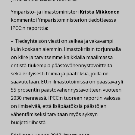
Ympäristö- ja ilmastoministeri
Krista Mikkonen
kommentoi Ympäristöministeriön tiedotteessa
IPCC:n raporttia:
– Tiedeyhteisön viesti on selkeä ja vakavampi
kuin koskaan aiemmin. Ilmastokriisin torjunnalla
on kiire ja tarvitsemme kaikkialla maailmassa
entistä tiukempia päästövähennystavoitteita –
sekä erityisesti toimia ja päätöksiä, joilla ne
saavutetaan. EU:n ilmastotoimissa on päästävä yli
55 prosentin päästövähennystavoitteen vuoteen
2030 mennessä. IPCC:n tuoreen raportin valossa
on ilmiselvää, että lisäpäätöksiä päästöjen
vähentämiseksi tarvitaan myös syksyn
budjettiriihestä.