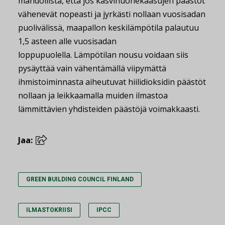
mahdollista, että jos kasvihuonekaasujen päästöt
vähenevät nopeasti ja jyrkästi nollaan vuosisadan
puolivälissä, maapallon keskilämpötila palautuu
1,5 asteen alle vuosisadan
loppupuolella. Lämpötilan nousu voidaan siis
pysäyttää vain vähentämällä viipymättä
ihmistoiminnasta aiheutuvat hiilidioksidin päästöt
nollaan ja leikkaamalla muiden ilmastoa
lämmittävien yhdisteiden päästöjä voimakkaasti.
Jaa:
GREEN BUILDING COUNCIL FINLAND
ILMASTOKRIISI
IPCC