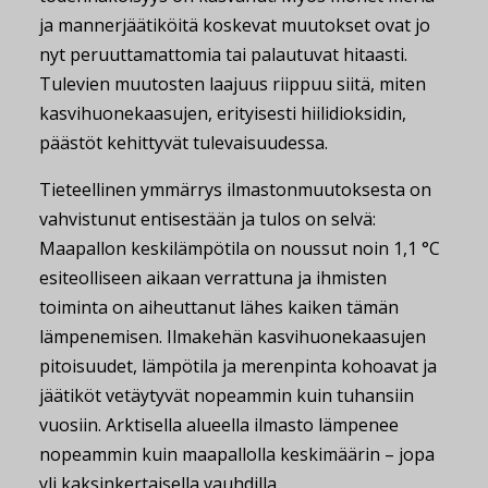
ja mannerjäätiköitä koskevat muutokset ovat jo
nyt peruuttamattomia tai palautuvat hitaasti.
Tulevien muutosten laajuus riippuu siitä, miten
kasvihuonekaasujen, erityisesti hiilidioksidin,
päästöt kehittyvät tulevaisuudessa.
Tieteellinen ymmärrys ilmastonmuutoksesta on
vahvistunut entisestään ja tulos on selvä:
Maapallon keskilämpötila on noussut noin 1,1 °C
esiteolliseen aikaan verrattuna ja ihmisten
toiminta on aiheuttanut lähes kaiken tämän
lämpenemisen. Ilmakehän kasvihuonekaasujen
pitoisuudet, lämpötila ja merenpinta kohoavat ja
jäätiköt vetäytyvät nopeammin kuin tuhansiin
vuosiin. Arktisella alueella ilmasto lämpenee
nopeammin kuin maapallolla keskimäärin – jopa
yli kaksinkertaisella vauhdilla.