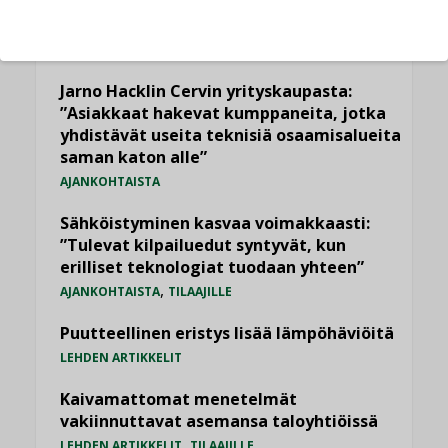
Datakeskusurakointi on tekniikkalaji
LEHDEN ARTIKKELIT
Jarno Hacklin Cervin yrityskaupasta:
”Asiakkaat hakevat kumppaneita, jotka
yhdistävät useita teknisiä osaamisalueita
saman katon alle”
AJANKOHTAISTA
Sähköistyminen kasvaa voimakkaasti:
”Tulevat kilpailuedut syntyvät, kun
erilliset teknologiat tuodaan yhteen”
,
AJANKOHTAISTA
TILAAJILLE
Puutteellinen eristys lisää lämpöhäviöitä
LEHDEN ARTIKKELIT
Kaivamattomat menetelmät
vakiinnuttavat asemansa taloyhtiöissä
,
LEHDEN ARTIKKELIT
TILAAJILLE