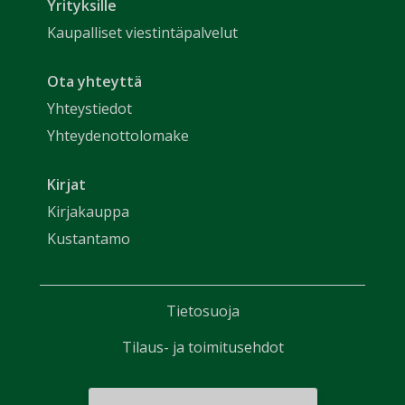
Yrityksille
Kaupalliset viestintäpalvelut
Ota yhteyttä
Yhteystiedot
Yhteydenottolomake
Kirjat
Kirjakauppa
Kustantamo
Tietosuoja
Tilaus- ja toimitusehdot