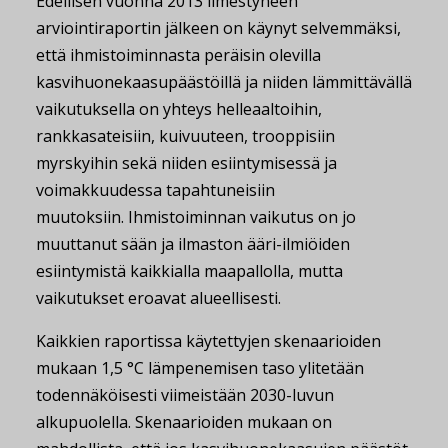
Edellisen vuonna 2013 ilmestyneen
arviointiraportin jälkeen on käynyt selvemmäksi,
että ihmistoiminnasta peräisin olevilla
kasvihuonekaasupäästöillä ja niiden lämmittävällä
vaikutuksella on yhteys helleaaltoihin,
rankkasateisiin, kuivuuteen, trooppisiin
myrskyihin sekä niiden esiintymisessä ja
voimakkuudessa tapahtuneisiin
muutoksiin. Ihmistoiminnan vaikutus on jo
muuttanut sään ja ilmaston ääri-ilmiöiden
esiintymistä kaikkialla maapallolla, mutta
vaikutukset eroavat alueellisesti.
Kaikkien raportissa käytettyjen skenaarioiden
mukaan 1,5 °C lämpenemisen taso ylitetään
todennäköisesti viimeistään 2030-luvun
alkupuolella. Skenaarioiden mukaan on