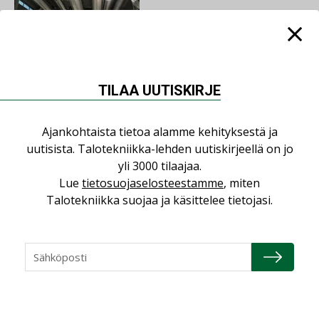
AJANKOHTAISTA
05.08.2026
TILAA UUTISKIRJE
Sähköistyminen kasvaa
voimakkaasti: ”Tulevat
kilpailuedut syntyvät,
Ajankohtaista tietoa alamme kehityksestä ja
kun erilliset
uutisista. Talotekniikka-lehden uutiskirjeellä on jo
teknologiat tuodaan
yli 3000 tilaajaa.
yhteen”
Lue
tietosuojaselosteestamme
, miten
Talotekniikka suojaa ja käsittelee tietojasi.
LUETUIMMAT UUTISET
Viikko
Kuukausi