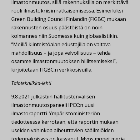
ilmastonmuutos, sillä rakennuksilla on merkittävä
rooli ilmastokriisin ratkaisemisessa. Esimerkiksi
Green Building Council Finlandin (FIGBC) mukaan
rakennusten osuus päästöistä on noin
kolmannes niin Suomessa kuin globaalistikin.
”Meillä kiinteistöalan edustajilla on valtava
mahdollisuus – ja jopa velvollisuus – tehdä
osamme ilmastonmuutoksen hillitsemiseksi”,
kirjoitetaan FIGBC:n verkkosivuilla.
Talotekniikka-lehti
9.8.2021 julkastiin hallitustenvälisen
ilmastonmuutospaneeli IPCC:n uusi
ilmastoraportti. Ympäristöministeriön
tiedotteessa kerrotaan, että raportin mukaan
useiden vahinkoa aiheuttavien sääilmiöiden
todennäköisyys on kasvanut. Myös monet meriä