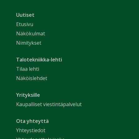
Uutiset
Etusivu
Näkökulmat
Nimitykset
Talotekniikka-lehti
Tilaa lehti
Näköislehdet
Yrityksille
Kaupalliset viestintäpalvelut
Ota yhteyttä
Yhteystiedot