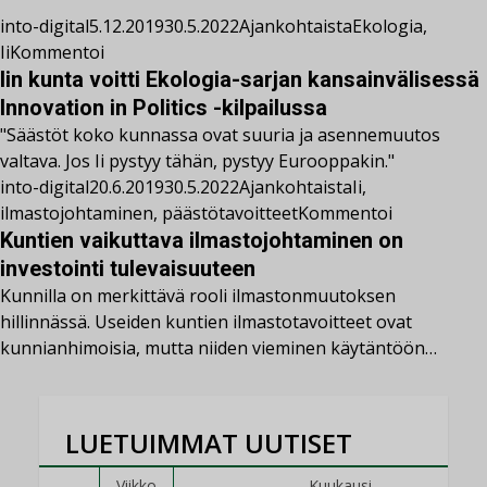
into-digital
5.12.2019
30.5.2022
Ajankohtaista
Ekologia
,
Ii
Kommentoi
Iin kunta voitti Ekologia-sarjan kansainvälisessä
Innovation in Politics -kilpailussa
"Säästöt koko kunnassa ovat suuria ja asennemuutos
valtava. Jos Ii pystyy tähän, pystyy Eurooppakin."
into-digital
20.6.2019
30.5.2022
Ajankohtaista
Ii
,
ilmastojohtaminen
,
päästötavoitteet
Kommentoi
Kuntien vaikuttava ilmastojohtaminen on
investointi tulevaisuuteen
Kunnilla on merkittävä rooli ilmastonmuutoksen
hillinnässä. Useiden kuntien ilmastotavoitteet ovat
kunnianhimoisia, mutta niiden vieminen käytäntöön…
LUETUIMMAT UUTISET
Viikko
Kuukausi