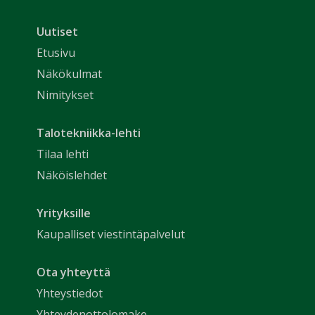
Uutiset
Etusivu
Näkökulmat
Nimitykset
Talotekniikka-lehti
Tilaa lehti
Näköislehdet
Yrityksille
Kaupalliset viestintäpalvelut
Ota yhteyttä
Yhteystiedot
Yhteydenottolomake