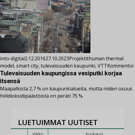
into-digital
2.12.2016
27.10.2023
Projektit
human thermal
model
,
smart city
,
tulevaisuuden kaupunki
,
VTT
Kommentoi
Tulevaisuuden kaupungissa vesiputki korjaa
itsensä
Maapallosta 2,7 % on kaupunkialueita, mutta niiden osuus
hiilidioksidipäästöistä on peräti 75 %.
LUETUIMMAT UUTISET
Viikko
Kuukausi