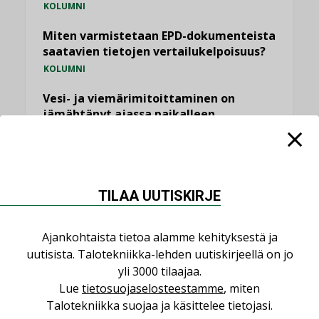
KOLUMNI
Miten varmistetaan EPD-dokumenteista
saatavien tietojen vertailukelpoisuus?
KOLUMNI
Vesi- ja viemärimitoittaminen on
jämähtänyt ajassa paikalleen
MIELIPIDE
KATSO KAIKKI
TILAA UUTISKIRJE
Ajankohtaista tietoa alamme kehityksestä ja
uutisista. Talotekniikka-lehden uutiskirjeellä on jo
NIMITYKSET
yli 3000 tilaajaa.
Lue
tietosuojaselosteestamme
, miten
Consti
Talotekniikka suojaa ja käsittelee tietojasi.