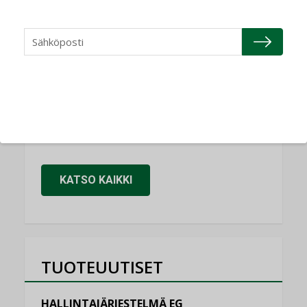
NIMITYKSET
Refair
NIMITYKSET
Granlund Oy
NIMITYKSET
Schneider Electric
NIMITYKSET
KATSO KAIKKI
TUOTEUUTISET
HALLINTAJÄRJESTELMÄ EG