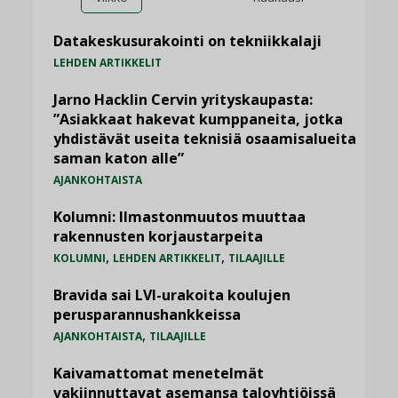
Datakeskusurakointi on tekniikkalaji
LEHDEN ARTIKKELIT
Jarno Hacklin Cervin yrityskaupasta:
”Asiakkaat hakevat kumppaneita, jotka
yhdistävät useita teknisiä osaamisalueita
saman katon alle”
AJANKOHTAISTA
Kolumni: Ilmastonmuutos muuttaa
rakennusten korjaustarpeita
,
,
KOLUMNI
LEHDEN ARTIKKELIT
TILAAJILLE
Bravida sai LVI-urakoita koulujen
perusparannushankkeissa
,
AJANKOHTAISTA
TILAAJILLE
Kaivamattomat menetelmät
vakiinnuttavat asemansa taloyhtiöissä