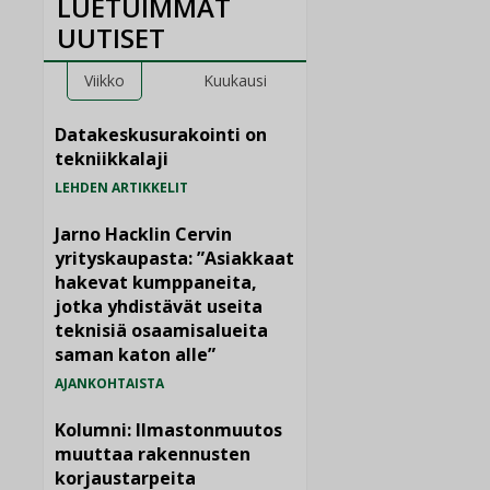
LUETUIMMAT
UUTISET
Viikko
Kuukausi
Datakeskusurakointi on
tekniikkalaji
LEHDEN ARTIKKELIT
Jarno Hacklin Cervin
yrityskaupasta: ”Asiakkaat
hakevat kumppaneita,
jotka yhdistävät useita
teknisiä osaamisalueita
saman katon alle”
AJANKOHTAISTA
Kolumni: Ilmastonmuutos
muuttaa rakennusten
korjaustarpeita