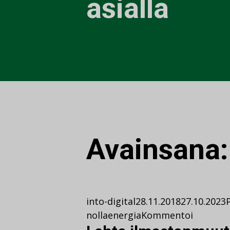
asialla
Avainsana
into-digital
28.11.2018
27.10.2023
nollaenergia
Kommentoi