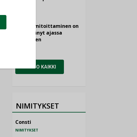
KOLUMNI
Vesi- ja
viemärimitoittaminen on
jämähtänyt ajassa
paikalleen
MIELIPIDE
KATSO KAIKKI
NIMITYKSET
Consti
NIMITYKSET