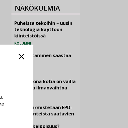
NÄKÖKULMIA
Puheista tekoihin – uusin
teknologia käyttöön
kiinteistöissä
KOLUMNI
Sähköistäminen säästää
euroja
KOLUMNI
Yli miljoona kotia on vailla
toimivaa ilmanvaihtoa
KOLUMNI
a.
aa.
Miten varmistetaan EPD-
a
dokumenteista saatavien
tietojen
vertailukelpoisuus?