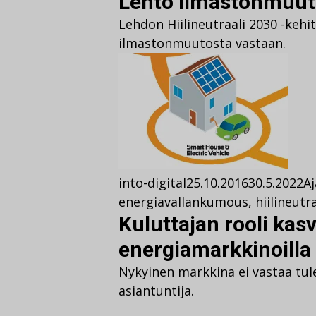
Lehto ilmastonmuuto
Lehdon Hiilineutraali 2030 -keh
ilmastonmuutosta vastaan.
into-digital
25.10.2016
30.5.2022
A
energiavallankumous
,
hiilineutra
Kuluttajan rooli kas
energiamarkkinoilla
Nykyinen markkina ei vastaa tul
asiantuntija.