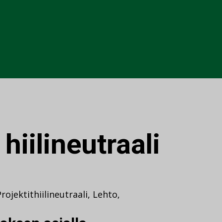
:
hiilineutraali
Projektit
hiilineutraali
,
Lehto
,