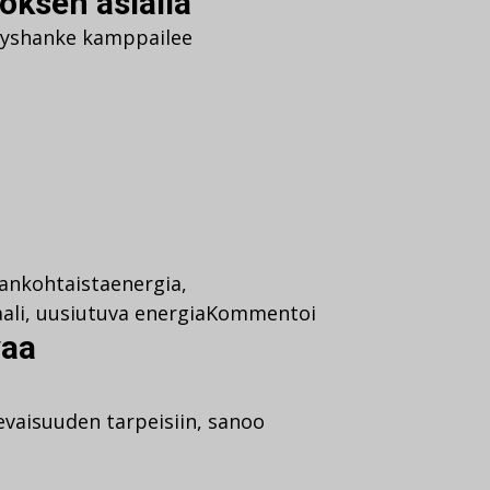
ksen asialla
ityshanke kamppailee
jankohtaista
energia
,
ali
,
uusiutuva energia
Kommentoi
vaa
evaisuuden tarpeisiin, sanoo