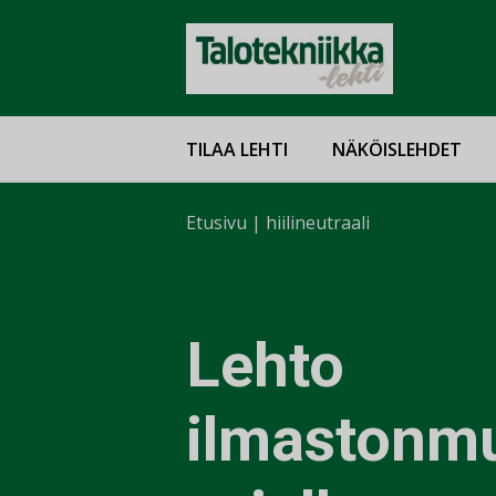
TILAA LEHTI
NÄKÖISLEHDET
Etusivu
|
hiilineutraali
Lehto
ilmastonm