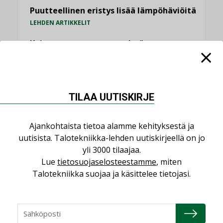
Puutteellinen eristys lisää lämpöhäviöitä
LEHDEN ARTIKKELIT
Kaivamattomat menetelmät
vakiinnuttavat asemansa taloyhtiöissä
,
LEHDEN ARTIKKELIT
TILAAJILLE
TILAA UUTISKIRJE
KATSO KAIKKI
Ajankohtaista tietoa alamme kehityksestä ja
uutisista. Talotekniikka-lehden uutiskirjeellä on jo
yli 3000 tilaajaa.
NÄKÖKULMIA
Lue
tietosuojaselosteestamme
, miten
Talotekniikka suojaa ja käsittelee tietojasi.
Puheista tekoihin – uusin teknologia
käyttöön kiinteistöissä
KOLUMNI