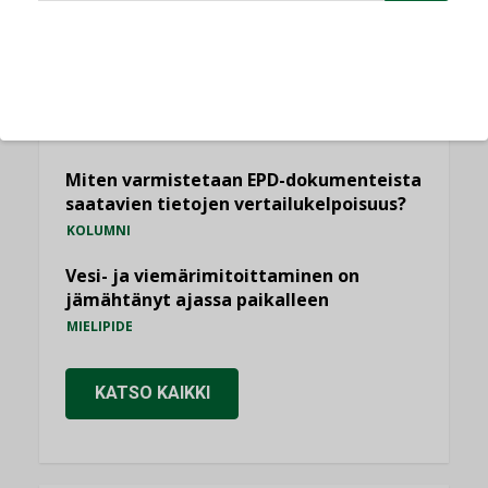
Sähköistäminen säästää euroja
KOLUMNI
Yli miljoona kotia on vailla toimivaa
ilmanvaihtoa
KOLUMNI
Miten varmistetaan EPD-dokumenteista
saatavien tietojen vertailukelpoisuus?
KOLUMNI
Vesi- ja viemärimitoittaminen on
jämähtänyt ajassa paikalleen
MIELIPIDE
KATSO KAIKKI