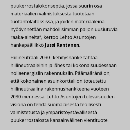
puukerrostalokonseptia, jossa suurin osa
materiaalien valmistuksesta tuotetaan
tuotantolaitoksissa, ja joiden materiaaleina
hyödynnetään mahdollisimman paljon uusiutuvia
raaka-aineita”, kertoo Lehto Asuntojen
hankepäällikkö
Jussi Rantanen
.
Hiilineutraali 2030 -kehityshanke tähtää
hiilineutraaleihin ja lähes tai kokonaisuudessaan
nollaenergisiin rakennuksiin. Päämääränä on,
että kokonainen asuinkortteli on toteutettu
hiilineutraalina rakennushankkeena vuoteen
2030 mennessä. Lehto Asuntojen tulevaisuuden
visiona on tehdä suomalaisesta teollisesti
valmistetusta ja ympäristöystävällisestä
puukerrostalosta kansainvälinen vientituote.