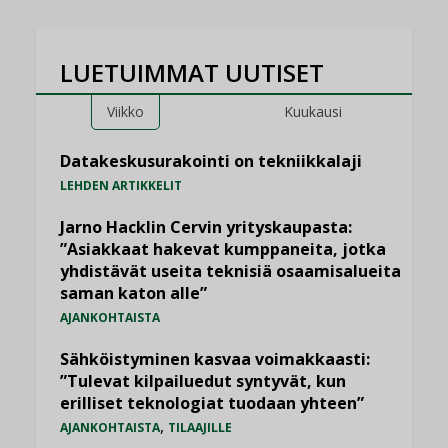
LUETUIMMAT UUTISET
Viikko
Kuukausi
Datakeskusurakointi on tekniikkalaji
LEHDEN ARTIKKELIT
Jarno Hacklin Cervin yrityskaupasta:
”Asiakkaat hakevat kumppaneita, jotka
yhdistävät useita teknisiä osaamisalueita
saman katon alle”
AJANKOHTAISTA
Sähköistyminen kasvaa voimakkaasti:
”Tulevat kilpailuedut syntyvät, kun
erilliset teknologiat tuodaan yhteen”
,
AJANKOHTAISTA
TILAAJILLE