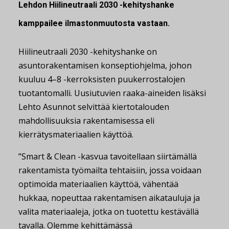
Lehdon Hiilineutraali 2030 -kehityshanke
kamppailee ilmastonmuutosta vastaan.
Hiilineutraali 2030 -kehityshanke on
asuntorakentamisen konseptiohjelma, johon
kuuluu 4–8 -kerroksisten puukerrostalojen
tuotantomalli. Uusiutuvien raaka-aineiden lisäksi
Lehto Asunnot selvittää kiertotalouden
mahdollisuuksia rakentamisessa eli
kierrätysmateriaalien käyttöä.
”Smart & Clean -kasvua tavoitellaan siirtämällä
rakentamista työmailta tehtaisiin, jossa voidaan
optimoida materiaalien käyttöä, vähentää
hukkaa, nopeuttaa rakentamisen aikatauluja ja
valita materiaaleja, jotka on tuotettu kestävällä
tavalla. Olemme kehittämässä