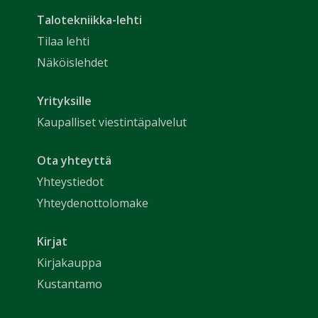
Talotekniikka-lehti
Tilaa lehti
Näköislehdet
Yrityksille
Kaupalliset viestintäpalvelut
Ota yhteyttä
Yhteystiedot
Yhteydenottolomake
Kirjat
Kirjakauppa
Kustantamo