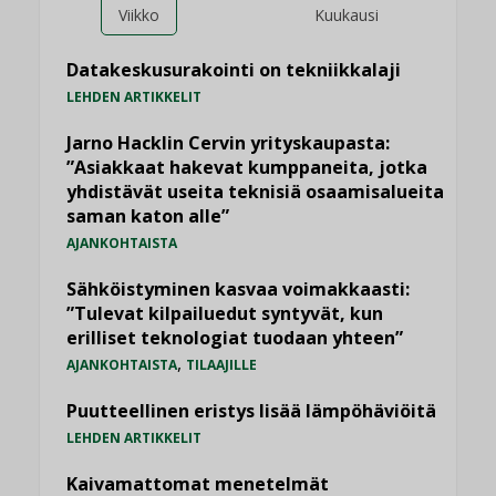
Viikko
Kuukausi
Datakeskusurakointi on tekniikkalaji
LEHDEN ARTIKKELIT
Jarno Hacklin Cervin yrityskaupasta:
”Asiakkaat hakevat kumppaneita, jotka
yhdistävät useita teknisiä osaamisalueita
saman katon alle”
AJANKOHTAISTA
Sähköistyminen kasvaa voimakkaasti:
”Tulevat kilpailuedut syntyvät, kun
erilliset teknologiat tuodaan yhteen”
,
AJANKOHTAISTA
TILAAJILLE
Puutteellinen eristys lisää lämpöhäviöitä
LEHDEN ARTIKKELIT
Kaivamattomat menetelmät