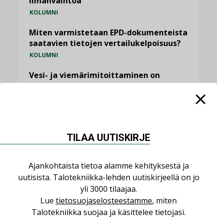
ilmanvaihtoa
KOLUMNI
Miten varmistetaan EPD-dokumenteista
saatavien tietojen vertailukelpoisuus?
KOLUMNI
Vesi- ja viemärimitoittaminen on
jämähtänyt ajassa paikalleen
MIELIPIDE
KATSO KAIKKI
TILAA UUTISKIRJE
Ajankohtaista tietoa alamme kehityksestä ja
uutisista. Talotekniikka-lehden uutiskirjeellä on jo
NIMITYKSET
yli 3000 tilaajaa.
Lue
tietosuojaselosteestamme
, miten
Talotekniikka suojaa ja käsittelee tietojasi.
Consti