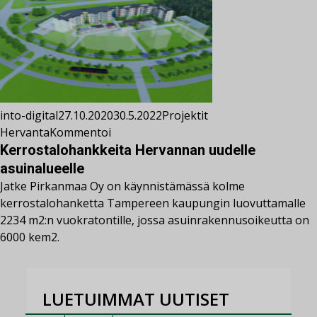
into-digital
27.10.2020
30.5.2022
Projektit
Hervanta
Kommentoi
Kerrostalohankkeita Hervannan uudelle
asuinalueelle
Jatke Pirkanmaa Oy on käynnistämässä kolme
kerrostalohanketta Tampereen kaupungin luovuttamalle
2234 m2:n vuokratontille, jossa asuinrakennusoikeutta on
6000 kem2.
LUETUIMMAT UUTISET