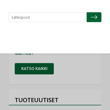
NIMITYKSET
Refair
NIMITYKSET
Granlund Oy
NIMITYKSET
Schneider Electric
NIMITYKSET
KATSO KAIKKI
TUOTEUUTISET