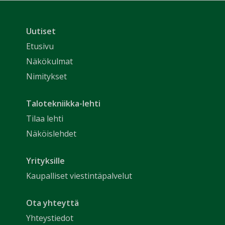
Uutiset
Etusivu
Näkökulmat
Nimitykset
Talotekniikka-lehti
Tilaa lehti
Näköislehdet
Yrityksille
Kaupalliset viestintäpalvelut
Ota yhteyttä
Yhteystiedot