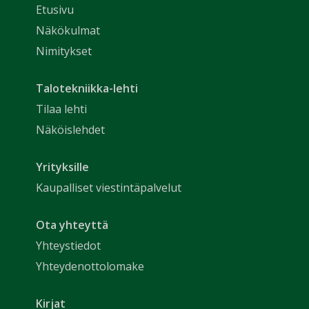
Etusivu
Näkökulmat
Nimitykset
Talotekniikka-lehti
Tilaa lehti
Näköislehdet
Yrityksille
Kaupalliset viestintäpalvelut
Ota yhteyttä
Yhteystiedot
Yhteydenottolomake
Kirjat