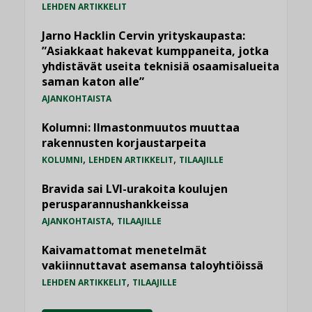
LEHDEN ARTIKKELIT
Jarno Hacklin Cervin yrityskaupasta:
”Asiakkaat hakevat kumppaneita, jotka
yhdistävät useita teknisiä osaamisalueita
saman katon alle”
AJANKOHTAISTA
Kolumni: Ilmastonmuutos muuttaa
rakennusten korjaustarpeita
,
,
KOLUMNI
LEHDEN ARTIKKELIT
TILAAJILLE
Bravida sai LVI-urakoita koulujen
perusparannushankkeissa
,
AJANKOHTAISTA
TILAAJILLE
Kaivamattomat menetelmät
vakiinnuttavat asemansa taloyhtiöissä
,
LEHDEN ARTIKKELIT
TILAAJILLE