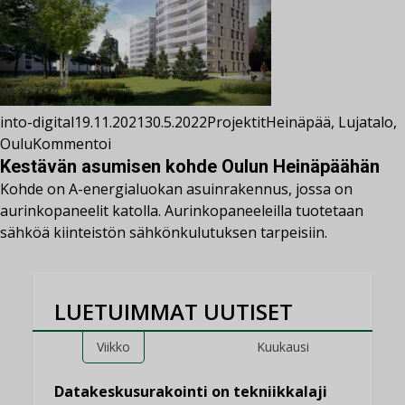
into-digital
19.11.2021
30.5.2022
Projektit
Heinäpää
,
Lujatalo
,
Oulu
Kommentoi
Kestävän asumisen kohde Oulun Heinäpäähän
Kohde on A-energialuokan asuinrakennus, jossa on
aurinkopaneelit katolla. Aurinkopaneeleilla tuotetaan
sähköä kiinteistön sähkönkulutuksen tarpeisiin.
LUETUIMMAT UUTISET
Viikko
Kuukausi
Datakeskusurakointi on tekniikkalaji