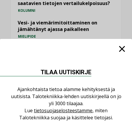
saatavien tietojen vertailukelpoisuus?
KOLUMNI
Vesi- ja viemärimitoittaminen on
jämähtänyt ajassa paikalleen
MIELIPIDE
KATSO KAIKKI
TILAA UUTISKIRJE
Ajankohtaista tietoa alamme kehityksestä ja
NIMITYKSET
uutisista. Talotekniikka-lehden uutiskirjeellä on jo
yli 3000 tilaajaa.
Consti
Lue
tietosuojaselosteestamme
, miten
NIMITYKSET
Talotekniikka suojaa ja käsittelee tietojasi.
Refair