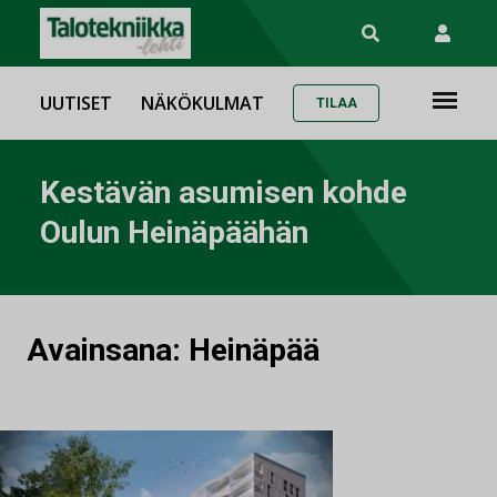
UUTISET
NÄKÖKULMAT
TILAA
Kestävän asumisen kohde
Oulun Heinäpäähän
Avainsana:
Heinäpää