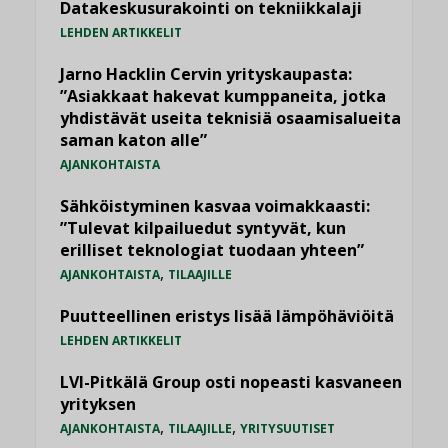
Datakeskusurakointi on tekniikkalaji
LEHDEN ARTIKKELIT
Jarno Hacklin Cervin yrityskaupasta:
”Asiakkaat hakevat kumppaneita, jotka
yhdistävät useita teknisiä osaamisalueita
saman katon alle”
AJANKOHTAISTA
Sähköistyminen kasvaa voimakkaasti:
”Tulevat kilpailuedut syntyvät, kun
erilliset teknologiat tuodaan yhteen”
,
AJANKOHTAISTA
TILAAJILLE
Puutteellinen eristys lisää lämpöhäviöitä
LEHDEN ARTIKKELIT
LVI-Pitkälä Group osti nopeasti kasvaneen
yrityksen
,
,
AJANKOHTAISTA
TILAAJILLE
YRITYSUUTISET