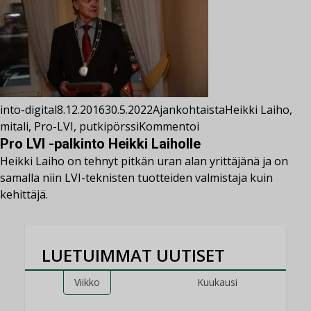
into-digital
8.12.2016
30.5.2022
Ajankohtaista
Heikki Laiho
,
mitali
,
Pro-LVI
,
putkipörssi
Kommentoi
Pro LVI -palkinto Heikki Laiholle
Heikki Laiho on tehnyt pitkän uran alan yrittäjänä ja on
samalla niin LVI-teknisten tuotteiden valmistaja kuin
kehittäjä.
LUETUIMMAT UUTISET
Viikko
Kuukausi