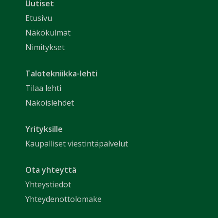
Uutiset
Etusivu
Näkökulmat
Nimitykset
Talotekniikka-lehti
Tilaa lehti
Näköislehdet
Yrityksille
Kaupalliset viestintäpalvelut
Ota yhteyttä
Yhteystiedot
Yhteydenottolomake