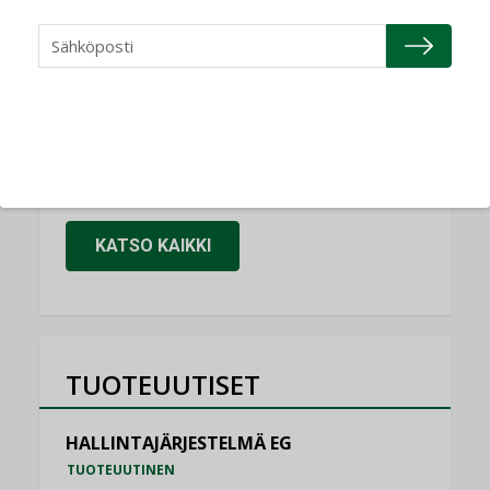
Refair
NIMITYKSET
Granlund Oy
NIMITYKSET
Schneider Electric
NIMITYKSET
KATSO KAIKKI
TUOTEUUTISET
HALLINTAJÄRJESTELMÄ EG
TUOTEUUTINEN