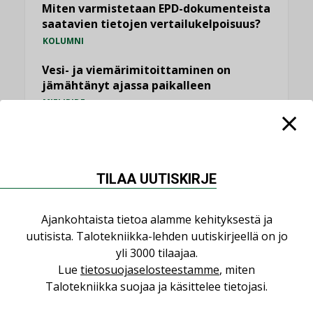
Miten varmistetaan EPD-dokumenteista
saatavien tietojen vertailukelpoisuus?
KOLUMNI
Vesi- ja viemärimitoittaminen on
jämähtänyt ajassa paikalleen
MIELIPIDE
KATSO KAIKKI
TILAA UUTISKIRJE
Ajankohtaista tietoa alamme kehityksestä ja
NIMITYKSET
uutisista. Talotekniikka-lehden uutiskirjeellä on jo
yli 3000 tilaajaa.
Lue
tietosuojaselosteestamme
, miten
Consti
Talotekniikka suojaa ja käsittelee tietojasi.
NIMITYKSET