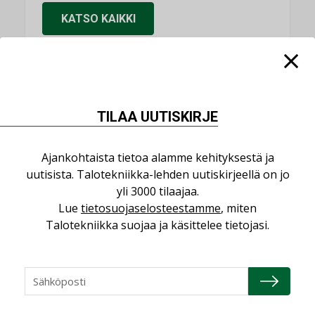
KATSO KAIKKI
NIMITYKSET
TILAA UUTISKIRJE
Consti
Ajankohtaista tietoa alamme kehityksestä ja
NIMITYKSET
uutisista. Talotekniikka-lehden uutiskirjeellä on jo
yli 3000 tilaajaa.
Refair
Lue
tietosuojaselosteestamme
, miten
NIMITYKSET
Talotekniikka suojaa ja käsittelee tietojasi.
Granlund Oy
NIMITYKSET
Schneider Electric
NIMITYKSET