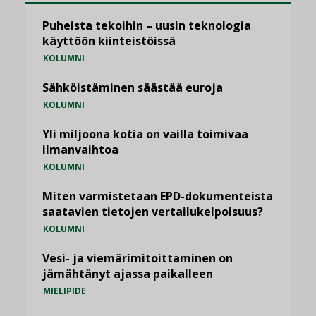
Puheista tekoihin – uusin teknologia
käyttöön kiinteistöissä
KOLUMNI
Sähköistäminen säästää euroja
KOLUMNI
Yli miljoona kotia on vailla toimivaa
ilmanvaihtoa
KOLUMNI
Miten varmistetaan EPD-dokumenteista
saatavien tietojen vertailukelpoisuus?
KOLUMNI
Vesi- ja viemärimitoittaminen on
jämähtänyt ajassa paikalleen
MIELIPIDE