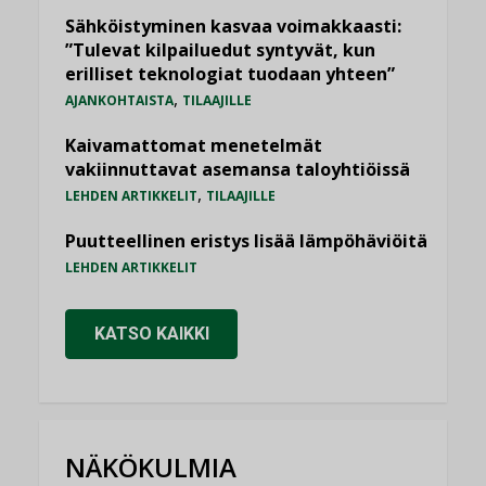
Sähköistyminen kasvaa voimakkaasti:
”Tulevat kilpailuedut syntyvät, kun
erilliset teknologiat tuodaan yhteen”
,
AJANKOHTAISTA
TILAAJILLE
Kaivamattomat menetelmät
vakiinnuttavat asemansa taloyhtiöissä
,
LEHDEN ARTIKKELIT
TILAAJILLE
Puutteellinen eristys lisää lämpöhäviöitä
LEHDEN ARTIKKELIT
KATSO KAIKKI
NÄKÖKULMIA