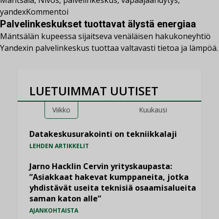
Mäntsälä
,
Nivos
,
palvelinkeskus
,
vapaajäähdytys
,
yandex
Kommentoi
Palvelinkeskukset tuottavat älystä energiaa
Mäntsälän kupeessa sijaitseva venäläisen hakukoneyhtiö
Yandexin palvelinkeskus tuottaa valtavasti tietoa ja lämpöä.
LUETUIMMAT UUTISET
Viikko
Kuukausi
Datakeskusurakointi on tekniikkalaji
LEHDEN ARTIKKELIT
Jarno Hacklin Cervin yrityskaupasta:
”Asiakkaat hakevat kumppaneita, jotka
yhdistävät useita teknisiä osaamisalueita
saman katon alle”
AJANKOHTAISTA