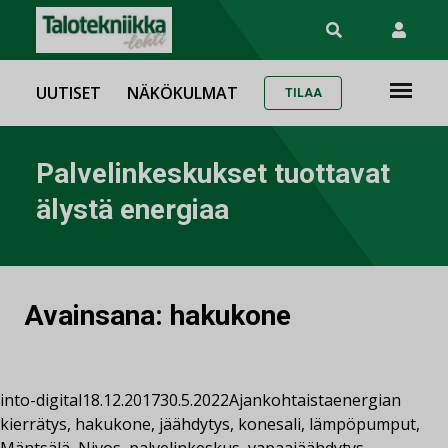
UUTISET
NÄKÖKULMAT
TILAA
Palvelinkeskukset tuottavat
älystä energiaa
Avainsana:
hakukone
into-digital
18.12.2017
30.5.2022
Ajankohtaista
energian
kierrätys
,
hakukone
,
jäähdytys
,
konesali
,
lämpöpumput
,