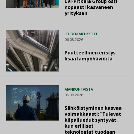
LVI-Pitkälä Group osti
nopeasti kasvaneen
yrityksen
LEHDEN ARTIKKELIT
06.08.2026
Puutteellinen eristys
lisää lämpöhäviöitä
AJANKOHTAISTA
05.08.2026
Sähköistyminen kasvaa
voimakkaasti: ”Tulevat
kilpailuedut syntyvät,
kun erilliset
teknologiat tuodaan