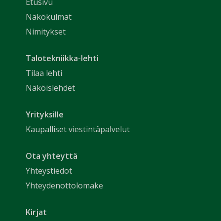
Etusivu
Näkökulmat
Nimitykset
Talotekniikka-lehti
Tilaa lehti
Näköislehdet
Yrityksille
Kaupalliset viestintäpalvelut
Ota yhteyttä
Yhteystiedot
Yhteydenottolomake
Kirjat