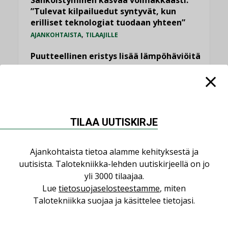
Sähköistyminen kasvaa voimakkaasti:
”Tulevat kilpailuedut syntyvät, kun
erilliset teknologiat tuodaan yhteen”
,
AJANKOHTAISTA
TILAAJILLE
Puutteellinen eristys lisää lämpöhäviöitä
LEHDEN ARTIKKELIT
Kaivamattomat menetelmät
vakiinnuttavat asemansa taloyhtiöissä
,
LEHDEN ARTIKKELIT
TILAAJILLE
TILAA UUTISKIRJE
KATSO KAIKKI
Ajankohtaista tietoa alamme kehityksestä ja
uutisista. Talotekniikka-lehden uutiskirjeellä on jo
yli 3000 tilaajaa.
Lue
tietosuojaselosteestamme
, miten
Talotekniikka suojaa ja käsittelee tietojasi.
NÄKÖKULMIA