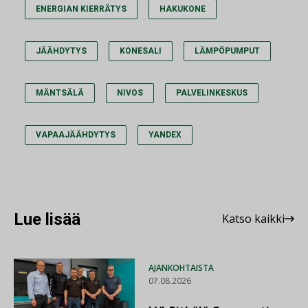
ENERGIAN KIERRÄTYS
HAKUKONE
JÄÄHDYTYS
KONESALI
LÄMPÖPUMPUT
MÄNTSÄLÄ
NIVOS
PALVELINKESKUS
VAPAAJÄÄHDYTYS
YANDEX
Lue lisää
Katso kaikki
AJANKOHTAISTA
07.08.2026