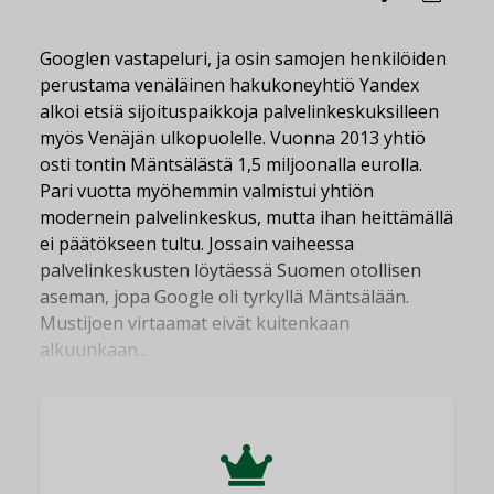
Googlen vastapeluri, ja osin samojen henkilöiden
perustama venäläinen hakukoneyhtiö Yandex
alkoi etsiä sijoituspaikkoja palvelinkeskuksilleen
myös Venäjän ulkopuolelle. Vuonna 2013 yhtiö
osti tontin Mäntsälästä 1,5 miljoonalla eurolla.
Pari vuotta myöhemmin valmistui yhtiön
modernein palvelinkeskus, mutta ihan heittämällä
ei päätökseen tultu. Jossain vaiheessa
palvelinkeskusten löytäessä Suomen otollisen
aseman, jopa Google oli tyrkyllä Mäntsälään.
Mustijoen virtaamat eivät kuitenkaan
alkuunkaan...