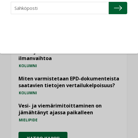
Puheista tekoihin – uusin teknologia
käyttöön kiinteistöissä
KOLUMNI
Sähköistäminen säästää euroja
KOLUMNI
Yli miljoona kotia on vailla toimivaa
ilmanvaihtoa
KOLUMNI
Miten varmistetaan EPD-dokumenteista
saatavien tietojen vertailukelpoisuus?
KOLUMNI
Vesi- ja viemärimitoittaminen on
jämähtänyt ajassa paikalleen
MIELIPIDE