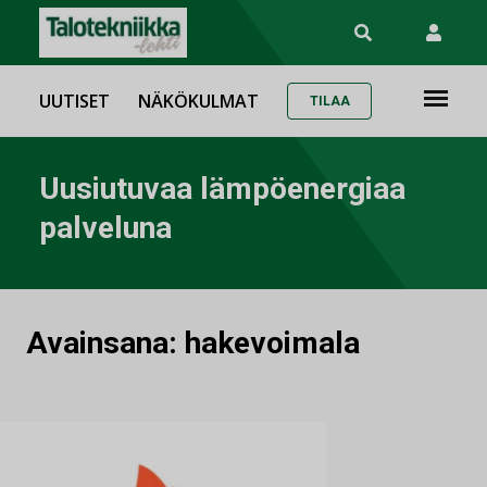
UUTISET
NÄKÖKULMAT
TILAA
Uusiutuvaa lämpöenergiaa
palveluna
Avainsana:
hakevoimala