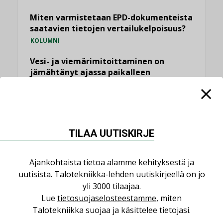
Miten varmistetaan EPD-dokumenteista
saatavien tietojen vertailukelpoisuus?
KOLUMNI
Vesi- ja viemärimitoittaminen on
jämähtänyt ajassa paikalleen
MIELIPIDE
KATSO KAIKKI
TILAA UUTISKIRJE
Ajankohtaista tietoa alamme kehityksestä ja
uutisista. Talotekniikka-lehden uutiskirjeellä on jo
NIMITYKSET
yli 3000 tilaajaa.
Lue
tietosuojaselosteestamme
, miten
Consti
Talotekniikka suojaa ja käsittelee tietojasi.
NIMITYKSET