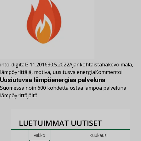
into-digital
3.11.2016
30.5.2022
Ajankohtaista
hakevoimala
,
lämpöyrittäjä
,
motiva
,
uusitusva energia
Kommentoi
Uusiutuvaa lämpöenergiaa palveluna
Suomessa noin 600 kohdetta ostaa lämpöä palveluna
lämpöyrittäjältä.
LUETUIMMAT UUTISET
Viikko
Kuukausi