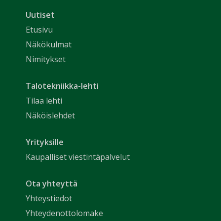
Uutiset
Etusivu
Näkökulmat
Nimitykset
Talotekniikka-lehti
Tilaa lehti
Näköislehdet
Yrityksille
Kaupalliset viestintäpalvelut
Ota yhteyttä
Yhteystiedot
Yhteydenottolomake