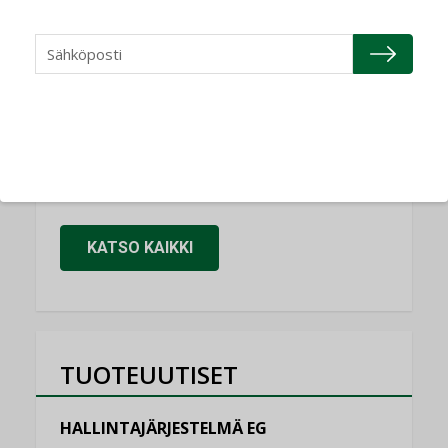
Refair
NIMITYKSET
Granlund Oy
NIMITYKSET
Schneider Electric
NIMITYKSET
KATSO KAIKKI
TUOTEUUTISET
HALLINTAJÄRJESTELMÄ EG