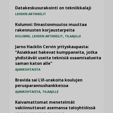
Datakeskusurakointi on tekniikkalaji
LEHDEN ARTIKKELIT
Kolumni: Ilmastonmuutos muuttaa
rakennusten korjaustarpeita
,
,
KOLUMNI
LEHDEN ARTIKKELIT
TILAAJILLE
Jarno Hacklin Cervin yrityskaupasta:
”Asiakkaat hakevat kumppaneita, jotka
yhdistävät useita teknisiä osaamisalueita
saman katon alle”
AJANKOHTAISTA
Bravida sai LVI-urakoita koulujen
perusparannushankkeissa
,
AJANKOHTAISTA
TILAAJILLE
Kaivamattomat menetelmät
vakiinnuttavat asemansa taloyhtiöissä