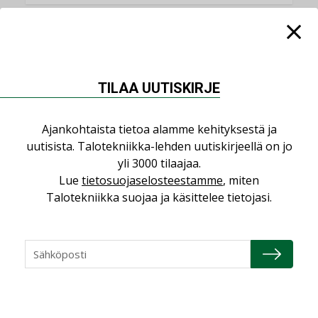
NIMITYKSET
TILAA UUTISKIRJE
Consti
NIMITYKSET
Ajankohtaista tietoa alamme kehityksestä ja
Refair
uutisista. Talotekniikka-lehden uutiskirjeellä on jo
NIMITYKSET
yli 3000 tilaajaa.
Lue
tietosuojaselosteestamme
, miten
Granlund Oy
Talotekniikka suojaa ja käsittelee tietojasi.
NIMITYKSET
Schneider Electric
NIMITYKSET
KATSO KAIKKI