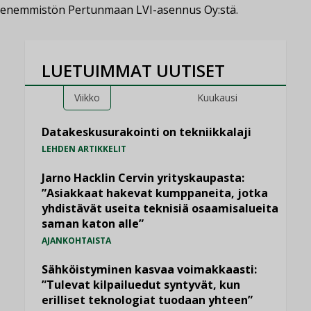
enemmistön Pertunmaan LVI-asennus Oy:stä.
LUETUIMMAT UUTISET
Viikko
Kuukausi
Datakeskusurakointi on tekniikkalaji
LEHDEN ARTIKKELIT
Jarno Hacklin Cervin yrityskaupasta:
”Asiakkaat hakevat kumppaneita, jotka
yhdistävät useita teknisiä osaamisalueita
saman katon alle”
AJANKOHTAISTA
Sähköistyminen kasvaa voimakkaasti:
”Tulevat kilpailuedut syntyvät, kun
erilliset teknologiat tuodaan yhteen”