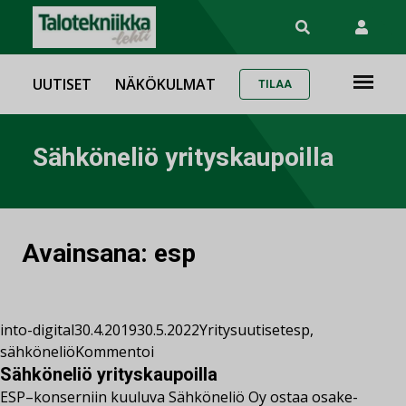
UUTISET
NÄKÖKULMAT
TILAA
Sähköneliö yrityskaupoilla
Avainsana:
esp
into-digital
30.4.2019
30.5.2022
Yritysuutiset
esp
,
sähköneliö
Kommentoi
Sähköneliö yrityskaupoilla
ESP–konserniin kuuluva Sähköneliö Oy ostaa osake-