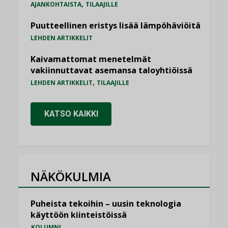
,
AJANKOHTAISTA
TILAAJILLE
Puutteellinen eristys lisää lämpöhäviöitä
LEHDEN ARTIKKELIT
Kaivamattomat menetelmät
vakiinnuttavat asemansa taloyhtiöissä
,
LEHDEN ARTIKKELIT
TILAAJILLE
KATSO KAIKKI
NÄKÖKULMIA
Puheista tekoihin – uusin teknologia
käyttöön kiinteistöissä
KOLUMNI