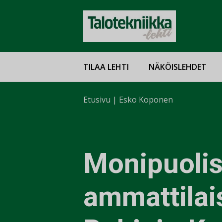
TILAA LEHTI
NÄKÖISLEHDET
Etusivu
|
Esko Koponen
Monipuolis
ammattilai