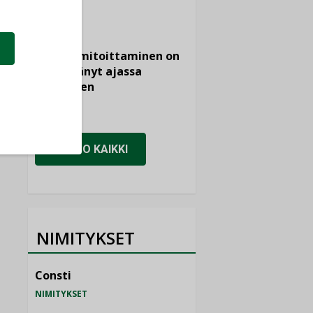
KOLUMNI
Vesi- ja
viemärimitoittaminen on
jämähtänyt ajassa
paikalleen
MIELIPIDE
KATSO KAIKKI
NIMITYKSET
Consti
NIMITYKSET