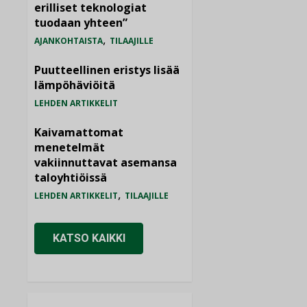
erilliset teknologiat
tuodaan yhteen”
,
AJANKOHTAISTA
TILAAJILLE
Puutteellinen eristys lisää
lämpöhäviöitä
LEHDEN ARTIKKELIT
Kaivamattomat
menetelmät
vakiinnuttavat asemansa
taloyhtiöissä
,
LEHDEN ARTIKKELIT
TILAAJILLE
KATSO KAIKKI