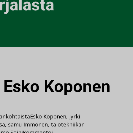
rjalasta
:
Esko Koponen
jankohtaista
Esko Koponen
,
Jyrki
rsa
,
samu Immonen
,
talotekniikan
mo Soini
Kommentoi