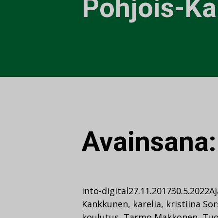
Pohjois-Ka
Avainsana
into-digital
27.11.2017
30.5.2022
A
Kankkunen
,
karelia
,
kristiina So
koulutus
,
Tarmo Makkonen
,
Tuo