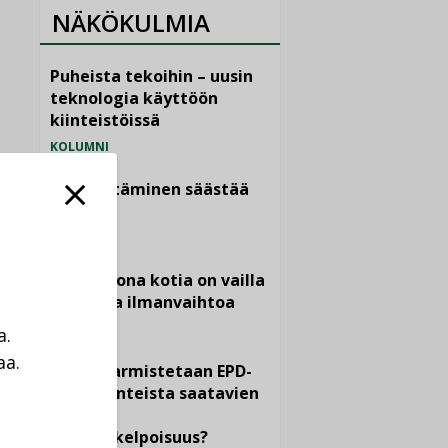
NÄKÖKULMIA
Puheista tekoihin – uusin
teknologia käyttöön
kiinteistöissä
KOLUMNI
Sähköistäminen säästää
euroja
KOLUMNI
Yli miljoona kotia on vailla
toimivaa ilmanvaihtoa
KOLUMNI
a.
aa.
Miten varmistetaan EPD-
a
dokumenteista saatavien
tietojen
vertailukelpoisuus?