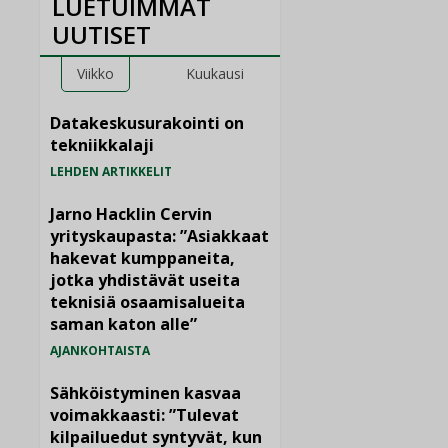
LUETUIMMAT
UUTISET
Viikko
Kuukausi
Datakeskusurakointi on
tekniikkalaji
LEHDEN ARTIKKELIT
Jarno Hacklin Cervin
yrityskaupasta: ”Asiakkaat
hakevat kumppaneita,
jotka yhdistävät useita
teknisiä osaamisalueita
saman katon alle”
AJANKOHTAISTA
Sähköistyminen kasvaa
voimakkaasti: ”Tulevat
kilpailuedut syntyvät, kun