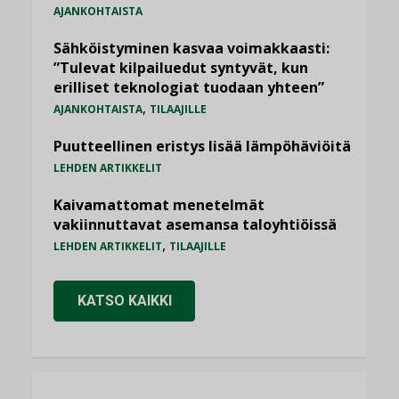
AJANKOHTAISTA
Sähköistyminen kasvaa voimakkaasti:
”Tulevat kilpailuedut syntyvät, kun
erilliset teknologiat tuodaan yhteen”
,
AJANKOHTAISTA
TILAAJILLE
Puutteellinen eristys lisää lämpöhäviöitä
LEHDEN ARTIKKELIT
Kaivamattomat menetelmät
vakiinnuttavat asemansa taloyhtiöissä
,
LEHDEN ARTIKKELIT
TILAAJILLE
KATSO KAIKKI