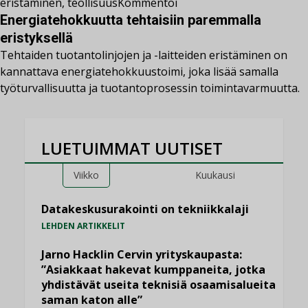
eristäminen
,
teollisuus
Kommentoi
Energiatehokkuutta tehtaisiin paremmalla
eristyksellä
Tehtaiden tuotantolinjojen ja -laitteiden eristäminen on
kannattava energiatehokkuustoimi, joka lisää samalla
työturvallisuutta ja tuotantoprosessin toimintavarmuutta.
LUETUIMMAT UUTISET
Viikko
Kuukausi
Datakeskusurakointi on tekniikkalaji
LEHDEN ARTIKKELIT
Jarno Hacklin Cervin yrityskaupasta:
”Asiakkaat hakevat kumppaneita, jotka
yhdistävät useita teknisiä osaamisalueita
saman katon alle”