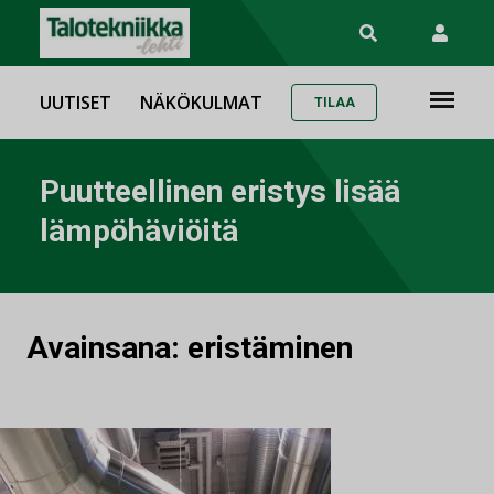
UUTISET
NÄKÖKULMAT
TILAA
Puutteellinen eristys lisää
lämpöhäviöitä
Avainsana:
eristäminen