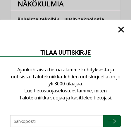
NÄKÖKULMIA
Puheista tekoihin – uusin teknologia
käyttöön kiinteistöissä
KOLUMNI
Sähköistäminen säästää euroja
TILAA UUTISKIRJE
KOLUMNI
Yli miljoona kotia on vailla toimivaa
Ajankohtaista tietoa alamme kehityksestä ja
ilmanvaihtoa
uutisista. Talotekniikka-lehden uutiskirjeellä on jo
KOLUMNI
yli 3000 tilaajaa.
Miten varmistetaan EPD-dokumenteista
Lue
tietosuojaselosteestamme
, miten
saatavien tietojen vertailukelpoisuus?
Talotekniikka suojaa ja käsittelee tietojasi.
KOLUMNI
Vesi- ja viemärimitoittaminen on
jämähtänyt ajassa paikalleen
MIELIPIDE