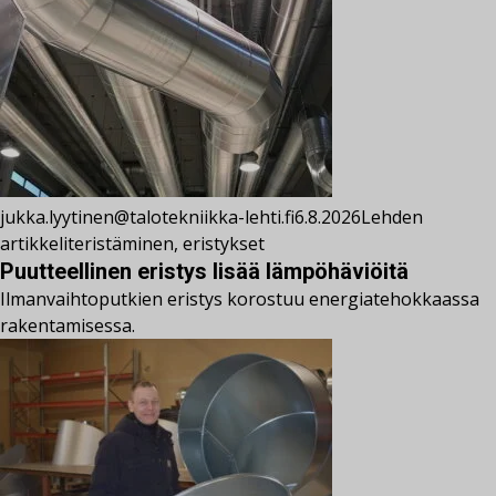
jukka.lyytinen@talotekniikka-lehti.fi
6.8.2026
Lehden
artikkelit
eristäminen
,
eristykset
Puutteellinen eristys lisää lämpöhäviöitä
Ilmanvaihtoputkien eristys korostuu energiatehokkaassa
rakentamisessa.