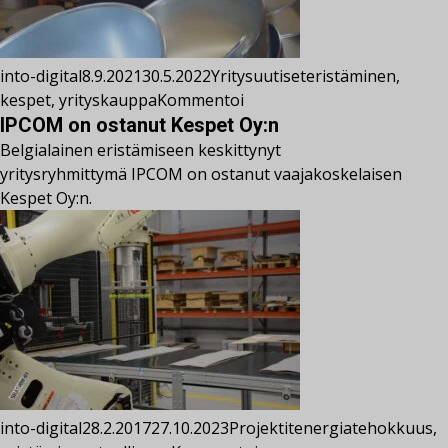
into-digital
8.9.2021
30.5.2022
Yritysuutiset
eristäminen
,
kespet
,
yrityskauppa
Kommentoi
IPCOM on ostanut Kespet Oy:n
Belgialainen eristämiseen keskittynyt
yritysryhmittymä IPCOM on ostanut vaajakoskelaisen
Kespet Oy:n.
into-digital
28.2.2017
27.10.2023
Projektit
energiatehokkuus
,