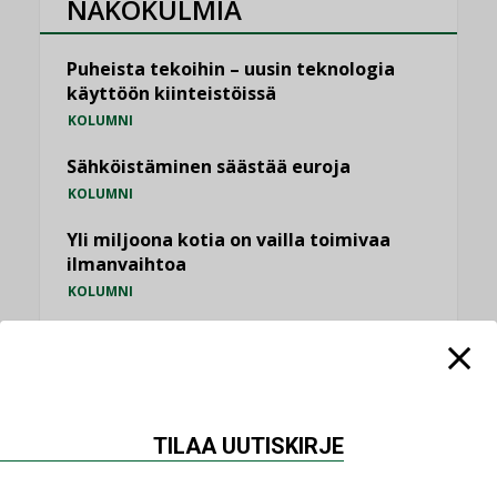
NÄKÖKULMIA
Puheista tekoihin – uusin teknologia
käyttöön kiinteistöissä
KOLUMNI
Sähköistäminen säästää euroja
KOLUMNI
Yli miljoona kotia on vailla toimivaa
ilmanvaihtoa
KOLUMNI
Miten varmistetaan EPD-dokumenteista
saatavien tietojen vertailukelpoisuus?
KOLUMNI
Vesi- ja viemärimitoittaminen on
TILAA UUTISKIRJE
jämähtänyt ajassa paikalleen
MIELIPIDE