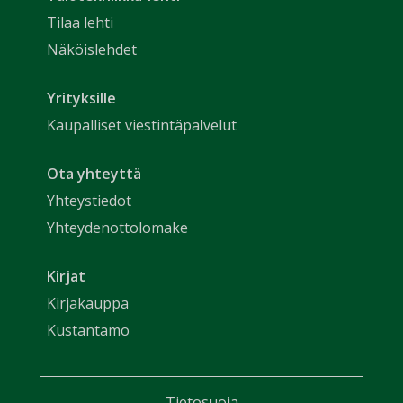
Tilaa lehti
Näköislehdet
Yrityksille
Kaupalliset viestintäpalvelut
Ota yhteyttä
Yhteystiedot
Yhteydenottolomake
Kirjat
Kirjakauppa
Kustantamo
Tietosuoja