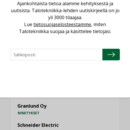
Ajankohtaista tietoa alamme kehityksestä ja
uutisista. Talotekniikka-lehden uutiskirjeellä on jo
KATSO KAIKKI
yli 3000 tilaajaa.
Lue
tietosuojaselosteestamme
, miten
Talotekniikka suojaa ja käsittelee tietojasi.
NIMITYKSET
Consti
NIMITYKSET
Refair
NIMITYKSET
Granlund Oy
NIMITYKSET
Schneider Electric