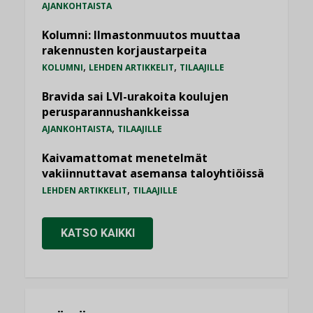
AJANKOHTAISTA
Kolumni: Ilmastonmuutos muuttaa
rakennusten korjaustarpeita
,
,
KOLUMNI
LEHDEN ARTIKKELIT
TILAAJILLE
Bravida sai LVI-urakoita koulujen
perusparannushankkeissa
,
AJANKOHTAISTA
TILAAJILLE
Kaivamattomat menetelmät
vakiinnuttavat asemansa taloyhtiöissä
,
LEHDEN ARTIKKELIT
TILAAJILLE
KATSO KAIKKI