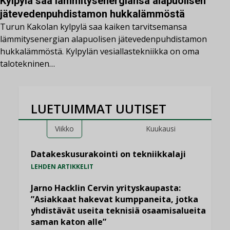
Kylpylä saa lämmitysenergiansa alapuolisen
jätevedenpuhdistamon hukkalämmöstä
Turun Kakolan kylpylä saa kaiken tarvitsemansa
lämmitysenergian alapuolisen jätevedenpuhdistamon
hukkalämmöstä. Kylpylän vesiallastekniikka on oma
talotekninen…
LUETUIMMAT UUTISET
Viikko
Kuukausi
Datakeskusurakointi on tekniikkalaji
LEHDEN ARTIKKELIT
Jarno Hacklin Cervin yrityskaupasta:
”Asiakkaat hakevat kumppaneita, jotka
yhdistävät useita teknisiä osaamisalueita
saman katon alle”