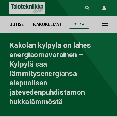
UUTISET
NÄKÖKULMAT
TILAA
Kakolan kylpylä on lähes
energiaomavarainen –
Kylpylä saa
lämmitysenergiansa
alapuolisen
jätevedenpuhdistamon
hukkalämmöstä