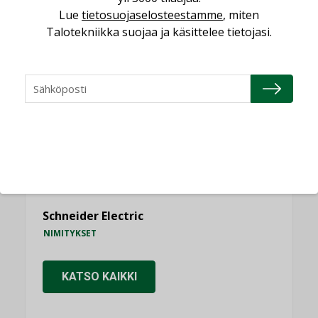
Lue
tietosuojaselosteestamme
, miten
Talotekniikka suojaa ja käsittelee tietojasi.
NIMITYKSET
Consti
NIMITYKSET
Refair
NIMITYKSET
Granlund Oy
NIMITYKSET
Schneider Electric
NIMITYKSET
KATSO KAIKKI