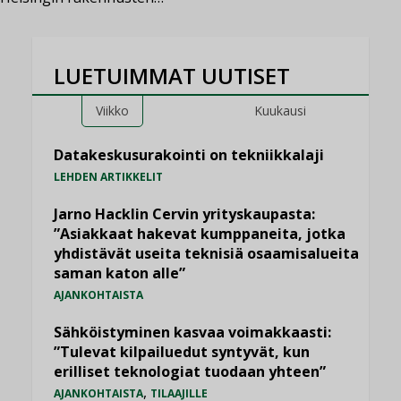
LUETUIMMAT UUTISET
Viikko
Kuukausi
Datakeskusurakointi on tekniikkalaji
LEHDEN ARTIKKELIT
Jarno Hacklin Cervin yrityskaupasta:
”Asiakkaat hakevat kumppaneita, jotka
yhdistävät useita teknisiä osaamisalueita
saman katon alle”
AJANKOHTAISTA
Sähköistyminen kasvaa voimakkaasti:
”Tulevat kilpailuedut syntyvät, kun
erilliset teknologiat tuodaan yhteen”
,
AJANKOHTAISTA
TILAAJILLE