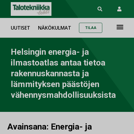
UUTISET
NÄKÖKULMAT
TILAA
Helsingin energia- ja
ilmastoatlas antaa tietoa
rakennuskannasta ja
lämmityksen päästöjen
vähennysmahdollisuuksista
Avainsana:
Energia- ja