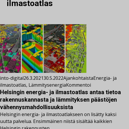
ilmastoatlas
into-digital
26.3.2021
30.5.2022
Ajankohtaista
Energia- ja
ilmastoatlas
,
Lämmitysenergia
Kommentoi
Helsingin energia- ja ilmastoatlas antaa tietoa
rakennuskannasta ja lämmityksen päästöjen
vähennysmahdollisuuksista
Helsingin energia- ja ilmastoatlakseen on lisätty kaksi
uutta palvelua. Ensimmäinen niistä sisältää kaikkien
Helsingin rakennusten…