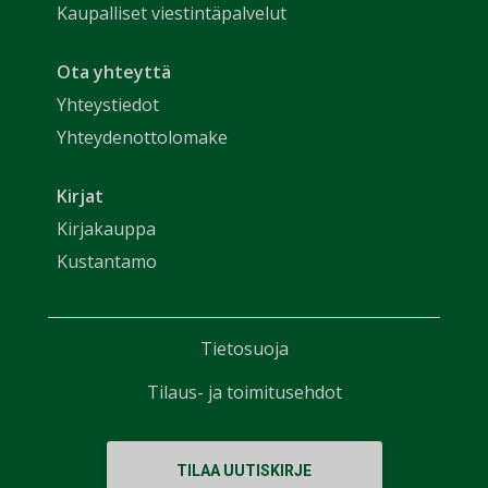
Kaupalliset viestintäpalvelut
Ota yhteyttä
Yhteystiedot
Yhteydenottolomake
Kirjat
Kirjakauppa
Kustantamo
Tietosuoja
Tilaus- ja toimitusehdot
TILAA UUTISKIRJE