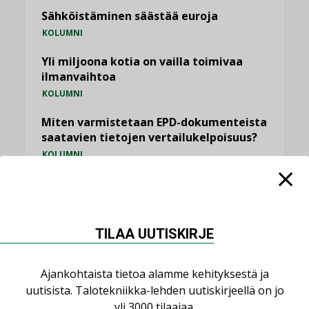
Sähköistäminen säästää euroja
KOLUMNI
Yli miljoona kotia on vailla toimivaa
ilmanvaihtoa
KOLUMNI
Miten varmistetaan EPD-dokumenteista
saatavien tietojen vertailukelpoisuus?
KOLUMNI
Vesi- ja viemärimitoittaminen on
jämähtänyt ajassa paikalleen
MIELIPIDE
TILAA UUTISKIRJE
KATSO KAIKKI
Ajankohtaista tietoa alamme kehityksestä ja
uutisista. Talotekniikka-lehden uutiskirjeellä on jo
yli 3000 tilaajaa.