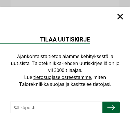
NIMITYKSET
TILAA UUTISKIRJE
Consti
NIMITYKSET
Ajankohtaista tietoa alamme kehityksestä ja
Refair
uutisista. Talotekniikka-lehden uutiskirjeellä on jo
NIMITYKSET
yli 3000 tilaajaa.
Lue
tietosuojaselosteestamme
, miten
Granlund Oy
Talotekniikka suojaa ja käsittelee tietojasi.
NIMITYKSET
Schneider Electric
NIMITYKSET
KATSO KAIKKI