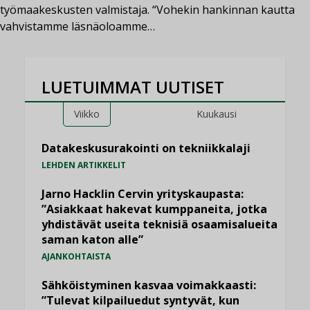
työmaakeskusten valmistaja. “Vohekin hankinnan kautta
vahvistamme läsnäoloamme…
LUETUIMMAT UUTISET
Viikko
Kuukausi
Datakeskusurakointi on tekniikkalaji
LEHDEN ARTIKKELIT
Jarno Hacklin Cervin yrityskaupasta:
”Asiakkaat hakevat kumppaneita, jotka
yhdistävät useita teknisiä osaamisalueita
saman katon alle”
AJANKOHTAISTA
Sähköistyminen kasvaa voimakkaasti:
”Tulevat kilpailuedut syntyvät, kun