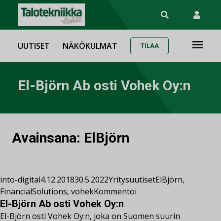
UUTISET
NÄKÖKULMAT
TILAA
El-Björn Ab osti Vohek Oy:n
Avainsana:
ElBjörn
into-digital
4.12.2018
30.5.2022
Yritysuutiset
ElBjörn
,
FinancialSolutions
,
vohek
Kommentoi
El-Björn Ab osti Vohek Oy:n
El-Björn osti Vohek Oy:n, joka on Suomen suurin