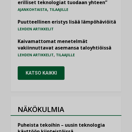
erilliset teknologiat tuodaan yhteen”
,
AJANKOHTAISTA
TILAAJILLE
Puutteellinen eristys lisää lämpöhäviöitä
LEHDEN ARTIKKELIT
Kaivamattomat menetelmät
vakiinnuttavat asemansa taloyhtiöissä
,
LEHDEN ARTIKKELIT
TILAAJILLE
KATSO KAIKKI
NÄKÖKULMIA
Puheista tekoihin – uusin teknologia
käyttöön kiinteistöissä