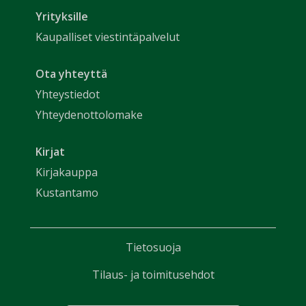
Yrityksille
Kaupalliset viestintäpalvelut
Ota yhteyttä
Yhteystiedot
Yhteydenottolomake
Kirjat
Kirjakauppa
Kustantamo
Tietosuoja
Tilaus- ja toimitusehdot