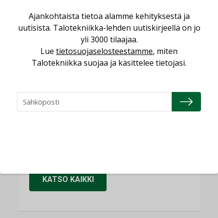
Sähköistäminen säästää euroja
Ajankohtaista tietoa alamme kehityksestä ja
KOLUMNI
uutisista. Talotekniikka-lehden uutiskirjeellä on jo
yli 3000 tilaajaa.
Yli miljoona kotia on vailla toimivaa
Lue
tietosuojaselosteestamme
, miten
ilmanvaihtoa
Talotekniikka suojaa ja käsittelee tietojasi.
KOLUMNI
Miten varmistetaan EPD-dokumenteista
saatavien tietojen vertailukelpoisuus?
KOLUMNI
Vesi- ja viemärimitoittaminen on
jämähtänyt ajassa paikalleen
MIELIPIDE
KATSO KAIKKI