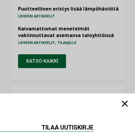
Puutteellinen eristys lisää lämpöhäviöitä
LEHDEN ARTIKKELIT
Kaivamattomat menetelmät
vakiinnuttavat asemansa taloyhtiöissä
,
LEHDEN ARTIKKELIT
TILAAJILLE
KATSO KAIKKI
NÄKÖKULMIA
Puheista tekoihin – uusin teknologia
käyttöön kiinteistöissä
TILAA UUTISKIRJE
KOLUMNI