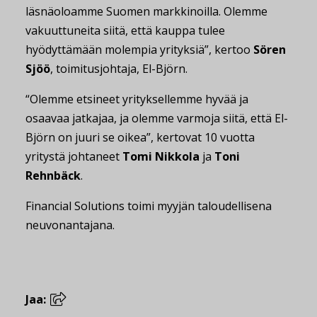
läsnäoloamme Suomen markkinoilla. Olemme
vakuuttuneita siitä, että kauppa tulee
hyödyttämään molempia yrityksiä”, kertoo
Sören
Sjöö
, toimitusjohtaja, El-Björn.
“Olemme etsineet yrityksellemme hyvää ja
osaavaa jatkajaa, ja olemme varmoja siitä, että El-
Björn on juuri se oikea”, kertovat 10 vuotta
yritystä johtaneet
Tomi Nikkola
ja
Toni
Rehnbäck
.
Financial Solutions toimi myyjän taloudellisena
neuvonantajana.
Jaa: