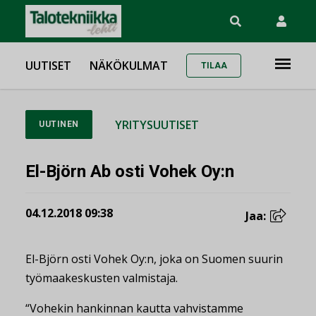
UUTISET
NÄKÖKULMAT
TILAA
YRITYSUUTISET
UUTINEN
El-Björn Ab osti Vohek Oy:n
04.12.2018 09:38
Jaa:
El-Björn osti Vohek Oy:n, joka on Suomen suurin
työmaakeskusten valmistaja.
“Vohekin hankinnan kautta vahvistamme