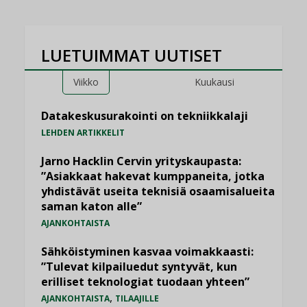
LUETUIMMAT UUTISET
Viikko
Kuukausi
Datakeskusurakointi on tekniikkalaji
LEHDEN ARTIKKELIT
Jarno Hacklin Cervin yrityskaupasta:
”Asiakkaat hakevat kumppaneita, jotka
yhdistävät useita teknisiä osaamisalueita
saman katon alle”
AJANKOHTAISTA
Sähköistyminen kasvaa voimakkaasti:
”Tulevat kilpailuedut syntyvät, kun
erilliset teknologiat tuodaan yhteen”
,
AJANKOHTAISTA
TILAAJILLE