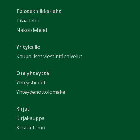
Talotekniikka-lehti
Tilaa lehti
Näköislehdet
Yrityksille
Kaupalliset viestintäpalvelut
Ota yhteyttä
Yhteystiedot
Yhteydenottolomake
Kirjat
Kirjakauppa
Kustantamo