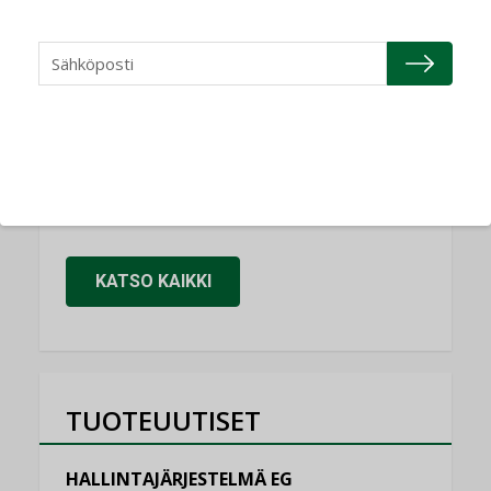
Refair
NIMITYKSET
Granlund Oy
NIMITYKSET
Schneider Electric
NIMITYKSET
KATSO KAIKKI
TUOTEUUTISET
HALLINTAJÄRJESTELMÄ EG