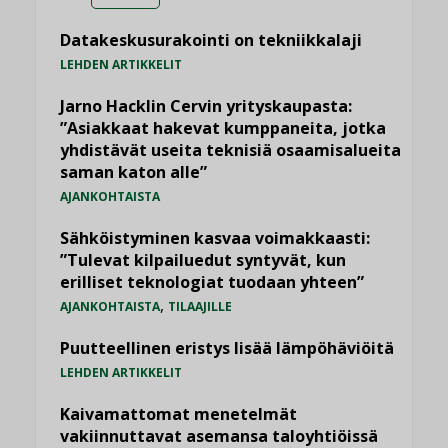
Datakeskusurakointi on tekniikkalaji
LEHDEN ARTIKKELIT
Jarno Hacklin Cervin yrityskaupasta:
”Asiakkaat hakevat kumppaneita, jotka
yhdistävät useita teknisiä osaamisalueita
saman katon alle”
AJANKOHTAISTA
Sähköistyminen kasvaa voimakkaasti:
”Tulevat kilpailuedut syntyvät, kun
erilliset teknologiat tuodaan yhteen”
,
AJANKOHTAISTA
TILAAJILLE
Puutteellinen eristys lisää lämpöhäviöitä
LEHDEN ARTIKKELIT
Kaivamattomat menetelmät
vakiinnuttavat asemansa taloyhtiöissä