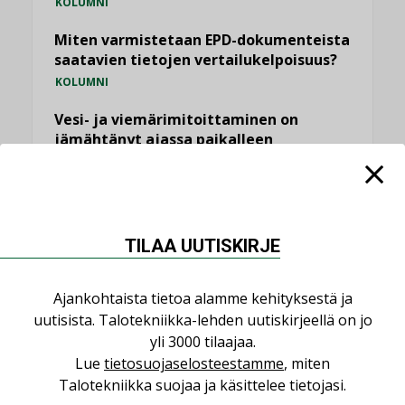
KOLUMNI
Miten varmistetaan EPD-dokumenteista
saatavien tietojen vertailukelpoisuus?
KOLUMNI
Vesi- ja viemärimitoittaminen on
jämähtänyt ajassa paikalleen
MIELIPIDE
KATSO KAIKKI
TILAA UUTISKIRJE
Ajankohtaista tietoa alamme kehityksestä ja
uutisista. Talotekniikka-lehden uutiskirjeellä on jo
NIMITYKSET
yli 3000 tilaajaa.
Lue
tietosuojaselosteestamme
, miten
Consti
Talotekniikka suojaa ja käsittelee tietojasi.
NIMITYKSET