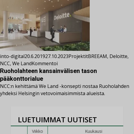
into-digital
20.6.2019
27.10.2023
Projektit
BREEAM
,
Deloitte
,
NCC
,
We Land
Kommentoi
Ruoholahteen kansainvälisen tason
pääkonttorialue
NCC:n kehittämä We Land -konsepti nostaa Ruoholahden
yhdeksi Helsingin vetovoimaisimmista alueista.
LUETUIMMAT UUTISET
Viikko
Kuukausi