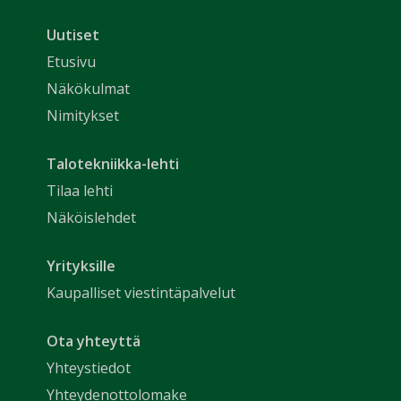
Uutiset
Etusivu
Näkökulmat
Nimitykset
Talotekniikka-lehti
Tilaa lehti
Näköislehdet
Yrityksille
Kaupalliset viestintäpalvelut
Ota yhteyttä
Yhteystiedot
Yhteydenottolomake