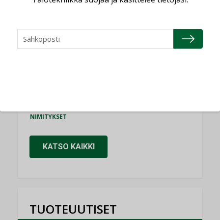
Consti
NIMITYKSET
Refair
NIMITYKSET
Granlund Oy
NIMITYKSET
Schneider Electric
NIMITYKSET
KATSO KAIKKI
TUOTEUUTISET