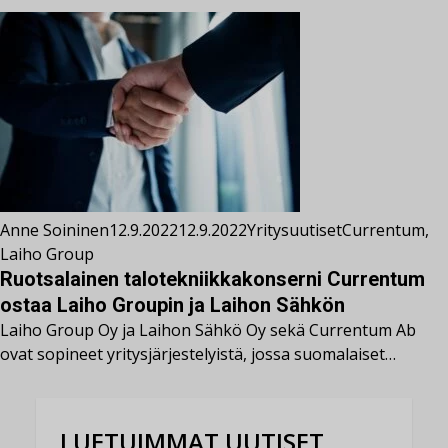
Anne Soininen
12.9.2022
12.9.2022
Yritysuutiset
Currentum
,
Laiho Group
Ruotsalainen talotekniikkakonserni Currentum
ostaa Laiho Groupin ja Laihon Sähkön
Laiho Group Oy ja Laihon Sähkö Oy sekä Currentum Ab
ovat sopineet yritysjärjestelyistä, jossa suomalaiset…
LUETUIMMAT UUTISET