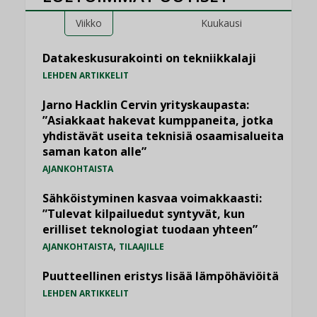
Viikko
Kuukausi
Datakeskusurakointi on tekniikkalaji
LEHDEN ARTIKKELIT
Jarno Hacklin Cervin yrityskaupasta:
”Asiakkaat hakevat kumppaneita, jotka
yhdistävät useita teknisiä osaamisalueita
saman katon alle”
AJANKOHTAISTA
Sähköistyminen kasvaa voimakkaasti:
”Tulevat kilpailuedut syntyvät, kun
erilliset teknologiat tuodaan yhteen”
,
AJANKOHTAISTA
TILAAJILLE
Puutteellinen eristys lisää lämpöhäviöitä
LEHDEN ARTIKKELIT