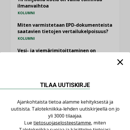
ilmanvaihtoa
KOLUMNI
Miten varmistetaan EPD-dokumenteista
saatavien tietojen vertailukelpoisuus?
KOLUMNI
Vesi- ja viemärimitoittaminen on
jämähtänyt ajassa paikalleen
MIELIPIDE
KATSO KAIKKI
TILAA UUTISKIRJE
Ajankohtaista tietoa alamme kehityksestä ja
uutisista. Talotekniikka-lehden uutiskirjeellä on jo
yli 3000 tilaajaa.
NIMITYKSET
Lue
tietosuojaselosteestamme
, miten
Talotekniikka suojaa ja käsittelee tietojasi.