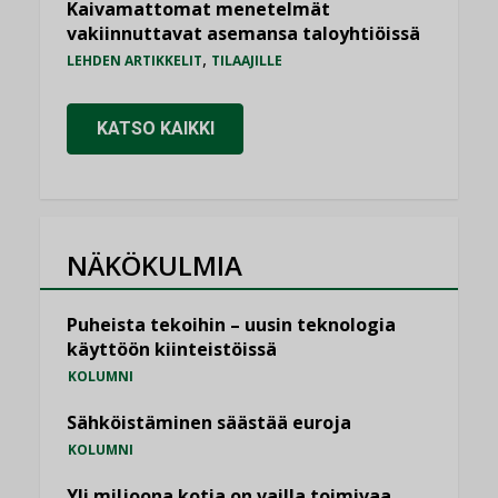
Kaivamattomat menetelmät
vakiinnuttavat asemansa taloyhtiöissä
,
LEHDEN ARTIKKELIT
TILAAJILLE
KATSO KAIKKI
NÄKÖKULMIA
Puheista tekoihin – uusin teknologia
käyttöön kiinteistöissä
KOLUMNI
Sähköistäminen säästää euroja
KOLUMNI
Yli miljoona kotia on vailla toimivaa