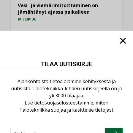
Vesi- ja viemärimitoittaminen on
jämähtänyt ajassa paikalleen
MIELIPIDE
KATSO KAIKKI
TILAA UUTISKIRJE
NIMITYKSET
Ajankohtaista tietoa alamme kehityksestä ja
uutisista. Talotekniikka-lehden uutiskirjeellä on jo
Consti
yli 3000 tilaajaa.
NIMITYKSET
Lue
tietosuojaselosteestamme
, miten
Talotekniikka suojaa ja käsittelee tietojasi.
Refair
NIMITYKSET
Granlund Oy