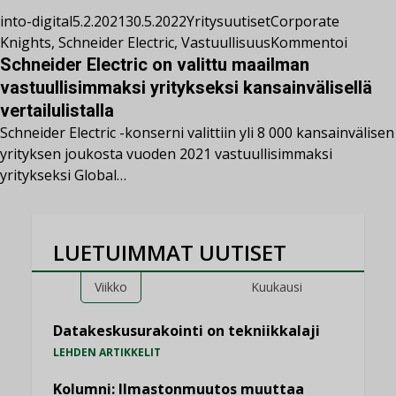
into-digital
5.2.2021
30.5.2022
Yritysuutiset
Corporate
Knights
,
Schneider Electric
,
Vastuullisuus
Kommentoi
Schneider Electric on valittu maailman
vastuullisimmaksi yritykseksi kansainvälisellä
vertailulistalla
Schneider Electric -konserni valittiin yli 8 000 kansainvälisen
yrityksen joukosta vuoden 2021 vastuullisimmaksi
yritykseksi Global…
LUETUIMMAT UUTISET
Viikko
Kuukausi
Datakeskusurakointi on tekniikkalaji
LEHDEN ARTIKKELIT
Kolumni: Ilmastonmuutos muuttaa