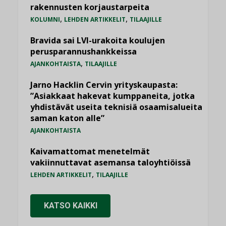
rakennusten korjaustarpeita
,
,
KOLUMNI
LEHDEN ARTIKKELIT
TILAAJILLE
Bravida sai LVI-urakoita koulujen
perusparannushankkeissa
,
AJANKOHTAISTA
TILAAJILLE
Jarno Hacklin Cervin yrityskaupasta:
”Asiakkaat hakevat kumppaneita, jotka
yhdistävät useita teknisiä osaamisalueita
saman katon alle”
AJANKOHTAISTA
Kaivamattomat menetelmät
vakiinnuttavat asemansa taloyhtiöissä
,
LEHDEN ARTIKKELIT
TILAAJILLE
KATSO KAIKKI