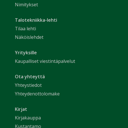
Nimitykset
Talotekniikka-lehti
Tilaa lehti
Näköislehdet
Yrityksille
Kaupalliset viestintäpalvelut
Ota yhteyttä
Yhteystiedot
Yhteydenottolomake
Kirjat
Kirjakauppa
Kustantamo