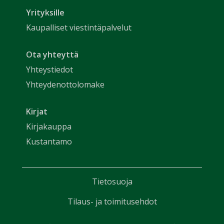
Yrityksille
Kaupalliset viestintäpalvelut
Ota yhteyttä
Yhteystiedot
Yhteydenottolomake
Kirjat
Kirjakauppa
Kustantamo
Tietosuoja
Tilaus- ja toimitusehdot