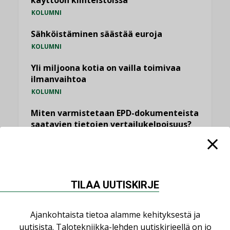
käyttöön kiinteistöissä
KOLUMNI
Sähköistäminen säästää euroja
KOLUMNI
Yli miljoona kotia on vailla toimivaa
ilmanvaihtoa
KOLUMNI
Miten varmistetaan EPD-dokumenteista
saatavien tietojen vertailukelpoisuus?
KOLUMNI
Vesi- ja viemärimitoittaminen on
jämähtänyt ajassa paikalleen
MIELIPIDE
TILAA UUTISKIRJE
KATSO KAIKKI
Ajankohtaista tietoa alamme kehityksestä ja
uutisista. Talotekniikka-lehden uutiskirjeellä on jo