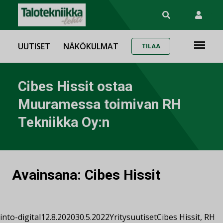
UUTISET
NÄKÖKULMAT
TILAA
Cibes Hissit ostaa
Muuramessa toimivan RH
Tekniikka Oy:n
Avainsana:
Cibes Hissit
into-digital
12.8.2020
30.5.2022
Yritysuutiset
Cibes Hissit
,
RH