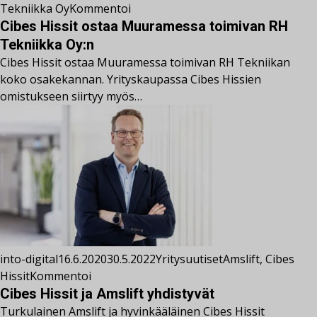
Tekniikka Oy
Kommentoi
Cibes Hissit ostaa Muuramessa toimivan RH
Tekniikka Oy:n
Cibes Hissit ostaa Muuramessa toimivan RH Tekniikan
koko osakekannan. Yrityskaupassa Cibes Hissien
omistukseen siirtyy myös…
into-digital
16.6.2020
30.5.2022
Yritysuutiset
Amslift
,
Cibes
Hissit
Kommentoi
Cibes Hissit ja Amslift yhdistyvät
Turkulainen Amslift ja hyvinkääläinen Cibes Hissit