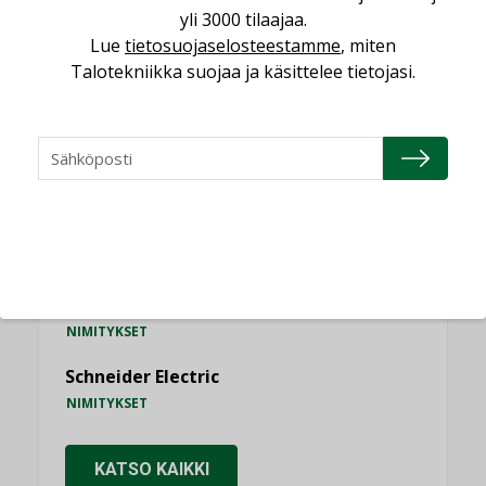
yli 3000 tilaajaa.
Lue
tietosuojaselosteestamme
, miten
Talotekniikka suojaa ja käsittelee tietojasi.
NIMITYKSET
Consti
NIMITYKSET
Refair
NIMITYKSET
Granlund Oy
NIMITYKSET
Schneider Electric
NIMITYKSET
KATSO KAIKKI