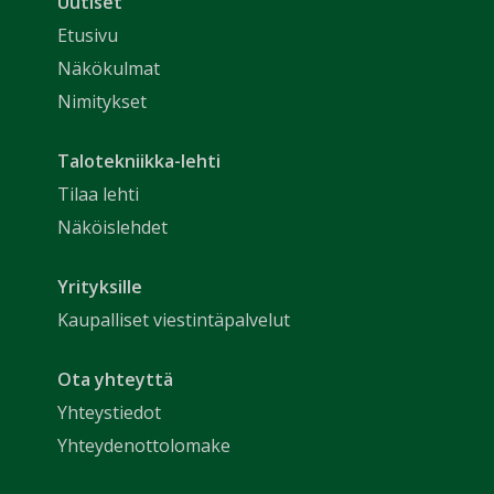
Uutiset
Etusivu
Näkökulmat
Nimitykset
Talotekniikka-lehti
Tilaa lehti
Näköislehdet
Yrityksille
Kaupalliset viestintäpalvelut
Ota yhteyttä
Yhteystiedot
Yhteydenottolomake