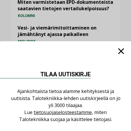
Miten varmistetaan EPD-dokumenteista
saatavien tietojen vertailukelpoisuus?
KOLUMNI
Vesi- ja viemärimitoittaminen on
jämähtänyt ajassa paikalleen
MIELIPIDE
KATSO KAIKKI
TILAA UUTISKIRJE
Ajankohtaista tietoa alamme kehityksestä ja
NIMITYKSET
uutisista. Talotekniikka-lehden uutiskirjeellä on jo
yli 3000 tilaajaa.
Lue
tietosuojaselosteestamme
, miten
Consti
Talotekniikka suojaa ja käsittelee tietojasi.
NIMITYKSET