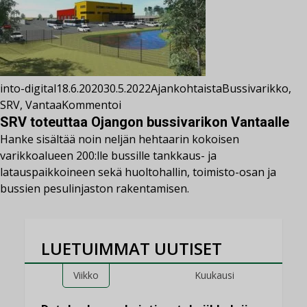
into-digital
18.6.2020
30.5.2022
Ajankohtaista
Bussivarikko
,
SRV
,
Vantaa
Kommentoi
SRV toteuttaa Ojangon bussivarikon Vantaalle
Hanke sisältää noin neljän hehtaarin kokoisen
varikkoalueen 200:lle bussille tankkaus- ja
latauspaikkoineen sekä huoltohallin, toimisto-osan ja
bussien pesulinjaston rakentamisen.
LUETUIMMAT UUTISET
Viikko
Kuukausi