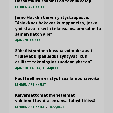
Datakeskusurakointi on tekniikkalaji
LEHDEN ARTIKKELIT
Jarno Hacklin Cervin yrityskaupasta:
”Asiakkaat hakevat kumppaneita, jotka
yhdistävät useita teknisiä osaamisalueita
saman katon alle”
AJANKOHTAISTA
Sähköistyminen kasvaa voimakkaasti:
”Tulevat kilpailuedut syntyvät, kun
erilliset teknologiat tuodaan yhteen”
,
AJANKOHTAISTA
TILAAJILLE
Puutteellinen eristys lisää lämpöhäviöitä
LEHDEN ARTIKKELIT
Kaivamattomat menetelmät
vakiinnuttavat asemansa taloyhtiöissä
,
LEHDEN ARTIKKELIT
TILAAJILLE