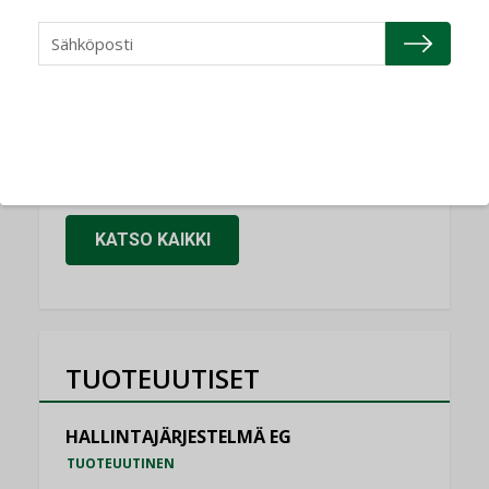
Refair
NIMITYKSET
Granlund Oy
NIMITYKSET
Schneider Electric
NIMITYKSET
KATSO KAIKKI
TUOTEUUTISET
HALLINTAJÄRJESTELMÄ EG
TUOTEUUTINEN