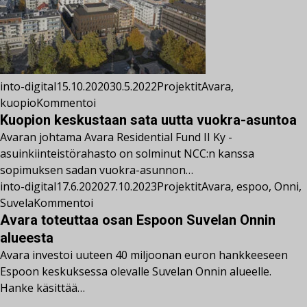
into-digital
15.10.2020
30.5.2022
Projektit
Avara
,
kuopio
Kommentoi
Kuopion keskustaan sata uutta vuokra-asuntoa
Avaran johtama Avara Residential Fund II Ky -
asuinkiinteistörahasto on solminut NCC:n kanssa
sopimuksen sadan vuokra-asunnon…
into-digital
17.6.2020
27.10.2023
Projektit
Avara
,
espoo
,
Onni
,
Suvela
Kommentoi
Avara toteuttaa osan Espoon Suvelan Onnin
alueesta
Avara investoi uuteen 40 miljoonan euron hankkeeseen
Espoon keskuksessa olevalle Suvelan Onnin alueelle.
Hanke käsittää…