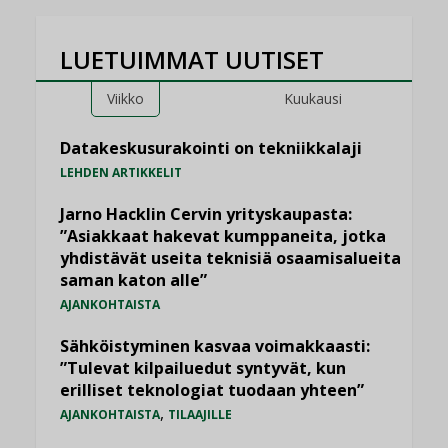
LUETUIMMAT UUTISET
Viikko
Kuukausi
Datakeskusurakointi on tekniikkalaji
LEHDEN ARTIKKELIT
Jarno Hacklin Cervin yrityskaupasta:
”Asiakkaat hakevat kumppaneita, jotka
yhdistävät useita teknisiä osaamisalueita
saman katon alle”
AJANKOHTAISTA
Sähköistyminen kasvaa voimakkaasti:
”Tulevat kilpailuedut syntyvät, kun
erilliset teknologiat tuodaan yhteen”
,
AJANKOHTAISTA
TILAAJILLE