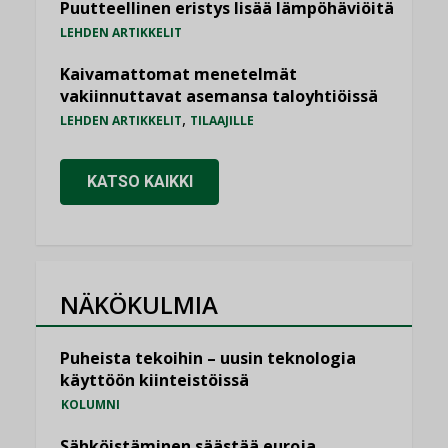
Puutteellinen eristys lisää lämpöhäviöitä
LEHDEN ARTIKKELIT
Kaivamattomat menetelmät
vakiinnuttavat asemansa taloyhtiöissä
,
LEHDEN ARTIKKELIT
TILAAJILLE
KATSO KAIKKI
NÄKÖKULMIA
Puheista tekoihin – uusin teknologia
käyttöön kiinteistöissä
KOLUMNI
Sähköistäminen säästää euroja