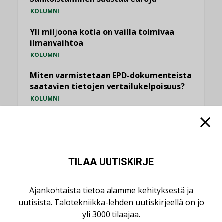
KOLUMNI
Yli miljoona kotia on vailla toimivaa
ilmanvaihtoa
KOLUMNI
Miten varmistetaan EPD-dokumenteista
saatavien tietojen vertailukelpoisuus?
KOLUMNI
Vesi- ja viemärimitoittaminen on
jämähtänyt ajassa paikalleen
MIELIPIDE
TILAA UUTISKIRJE
KATSO KAIKKI
Ajankohtaista tietoa alamme kehityksestä ja
uutisista. Talotekniikka-lehden uutiskirjeellä on jo
yli 3000 tilaajaa.