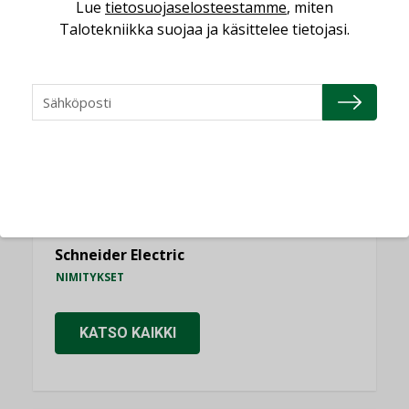
Lue
tietosuojaselosteestamme
, miten
NIMITYKSET
Talotekniikka suojaa ja käsittelee tietojasi.
Consti
NIMITYKSET
Refair
NIMITYKSET
Granlund Oy
NIMITYKSET
Schneider Electric
NIMITYKSET
KATSO KAIKKI