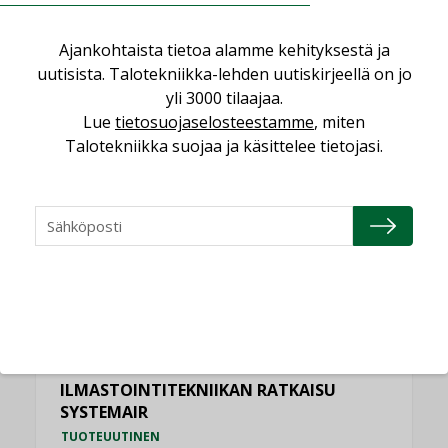
NIMITYKSET
Ajankohtaista tietoa alamme kehityksestä ja
Schneider Electric
uutisista. Talotekniikka-lehden uutiskirjeellä on jo
NIMITYKSET
yli 3000 tilaajaa.
Lue
tietosuojaselosteestamme
, miten
KATSO KAIKKI
Talotekniikka suojaa ja käsittelee tietojasi.
TUOTEUUTISET
HALLINTAJÄRJESTELMÄ EG
TUOTEUUTINEN
ILMASTOINTITEKNIIKAN RATKAISU
SYSTEMAIR
TUOTEUUTINEN