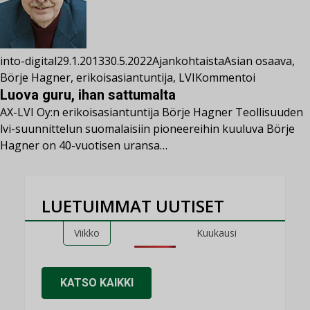
into-digital
29.1.2013
30.5.2022
Ajankohtaista
Asian osaava
,
Börje Hagner
,
erikoisasiantuntija
,
LVI
Kommentoi
Luova guru, ihan sattumalta
AX-LVI Oy:n erikoisasiantuntija Börje Hagner Teollisuuden
lvi-suunnittelun suomalaisiin pioneereihin kuuluva Börje
Hagner on 40-vuotisen uransa…
LUETUIMMAT UUTISET
Viikko
Kuukausi
KATSO KAIKKI