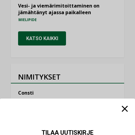
Vesi- ja viemärimitoittaminen on
jämähtänyt ajassa paikalleen
MIELIPIDE
KATSO KAIKKI
NIMITYKSET
Consti
NIMITYKSET
Refair
NIMITYKSET
TILAA UUTISKIRJE
Granlund Oy