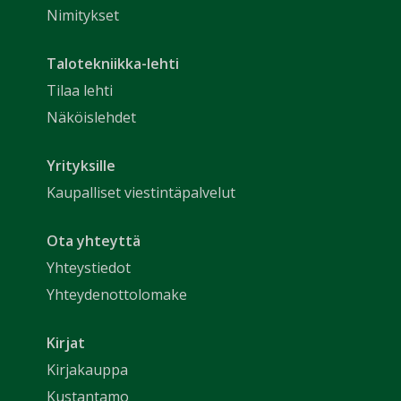
Nimitykset
Talotekniikka-lehti
Tilaa lehti
Näköislehdet
Yrityksille
Kaupalliset viestintäpalvelut
Ota yhteyttä
Yhteystiedot
Yhteydenottolomake
Kirjat
Kirjakauppa
Kustantamo