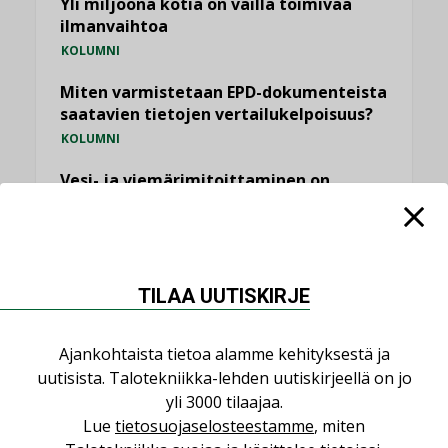
Yli miljoona kotia on vailla toimivaa
ilmanvaihtoa
KOLUMNI
Miten varmistetaan EPD-dokumenteista
saatavien tietojen vertailukelpoisuus?
KOLUMNI
Vesi- ja viemärimitoittaminen on
jämähtänyt ajassa paikalleen
MIELIPIDE
KATSO KAIKKI
TILAA UUTISKIRJE
Ajankohtaista tietoa alamme kehityksestä ja
uutisista. Talotekniikka-lehden uutiskirjeellä on jo
yli 3000 tilaajaa.
NIMITYKSET
Lue
tietosuojaselosteestamme
, miten