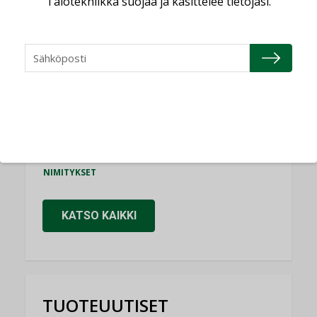
Talotekniikka suojaa ja käsittelee tietojasi.
Consti
NIMITYKSET
Refair
NIMITYKSET
Granlund Oy
NIMITYKSET
Schneider Electric
NIMITYKSET
KATSO KAIKKI
TUOTEUUTISET