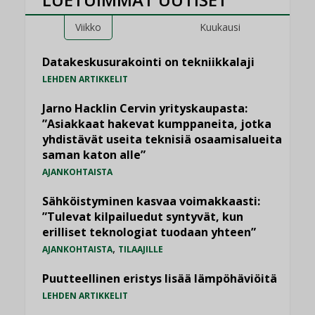
Viikko
Kuukausi
Datakeskusurakointi on tekniikkalaji
LEHDEN ARTIKKELIT
Jarno Hacklin Cervin yrityskaupasta:
”Asiakkaat hakevat kumppaneita, jotka
yhdistävät useita teknisiä osaamisalueita
saman katon alle”
AJANKOHTAISTA
Sähköistyminen kasvaa voimakkaasti:
”Tulevat kilpailuedut syntyvät, kun
erilliset teknologiat tuodaan yhteen”
,
AJANKOHTAISTA
TILAAJILLE
Puutteellinen eristys lisää lämpöhäviöitä
LEHDEN ARTIKKELIT