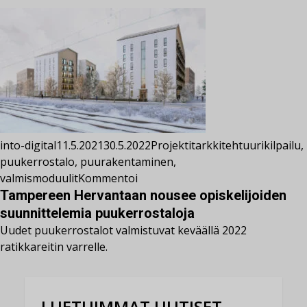
into-digital
11.5.2021
30.5.2022
Projektit
arkkitehtuurikilpailu
,
puukerrostalo
,
puurakentaminen
,
valmismoduulit
Kommentoi
Tampereen Hervantaan nousee opiskelijoiden
suunnittelemia puukerrostaloja
Uudet puukerrostalot valmistuvat keväällä 2022
ratikkareitin varrelle.
LUETUIMMAT UUTISET