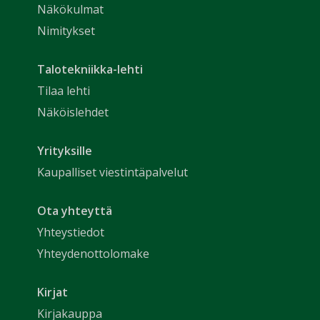
Näkökulmat
Nimitykset
Talotekniikka-lehti
Tilaa lehti
Näköislehdet
Yrityksille
Kaupalliset viestintäpalvelut
Ota yhteyttä
Yhteystiedot
Yhteydenottolomake
Kirjat
Kirjakauppa