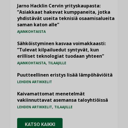
Jarno Hacklin Cervin yrityskaupasta:
”Asiakkaat hakevat kumppaneita, jotka
yhdistävät useita teknisiä osaamisalueita
saman katon alle”
AJANKOHTAISTA
Sähköistyminen kasvaa voimakkaasti:
”Tulevat kilpailuedut syntyvät, kun
erilliset teknologiat tuodaan yhteen”
,
AJANKOHTAISTA
TILAAJILLE
Puutteellinen eristys lisää lämpöhäviöitä
LEHDEN ARTIKKELIT
Kaivamattomat menetelmät
vakiinnuttavat asemansa taloyhtiöissä
,
LEHDEN ARTIKKELIT
TILAAJILLE
KATSO KAIKKI