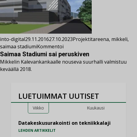
into-digital
29.11.2016
27.10.2023
Projektit
areena
,
mikkeli
,
saimaa stadiumi
Kommentoi
Saimaa Stadiumi sai peruskiven
Mikkelin Kalevankankaalle nouseva suurhalli valmistuu
keväällä 2018.
LUETUIMMAT UUTISET
Viikko
Kuukausi
Datakeskusurakointi on tekniikkalaji
LEHDEN ARTIKKELIT