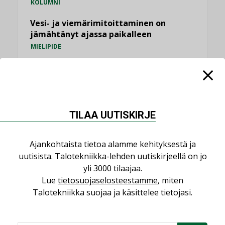
KOLUMNI
Vesi- ja viemärimitoittaminen on
jämähtänyt ajassa paikalleen
MIELIPIDE
KATSO KAIKKI
TILAA UUTISKIRJE
NIMITYKSET
Ajankohtaista tietoa alamme kehityksestä ja
uutisista. Talotekniikka-lehden uutiskirjeellä on jo
Consti
yli 3000 tilaajaa.
Lue
tietosuojaselosteestamme
, miten
NIMITYKSET
Talotekniikka suojaa ja käsittelee tietojasi.
Refair
NIMITYKSET