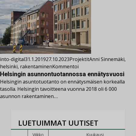
into-digital
31.1.2019
27.10.2023
Projektit
Anni Sinnemäki
,
helsinki
,
rakentaminen
Kommentoi
Helsingin asunnontuotannossa ennätysvuosi
Helsingin asuntotuotanto on ennätysmäisen korkealla
tasolla. Helsingin tavoitteena vuonna 2018 oli 6 000
asunnon rakentaminen.…
LUETUIMMAT UUTISET
Viikko
Kuukausi