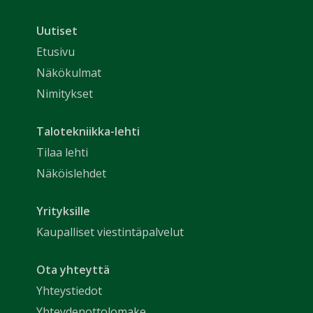
Uutiset
Etusivu
Näkökulmat
Nimitykset
Talotekniikka-lehti
Tilaa lehti
Näköislehdet
Yrityksille
Kaupalliset viestintäpalvelut
Ota yhteyttä
Yhteystiedot
Yhteydenottolomake