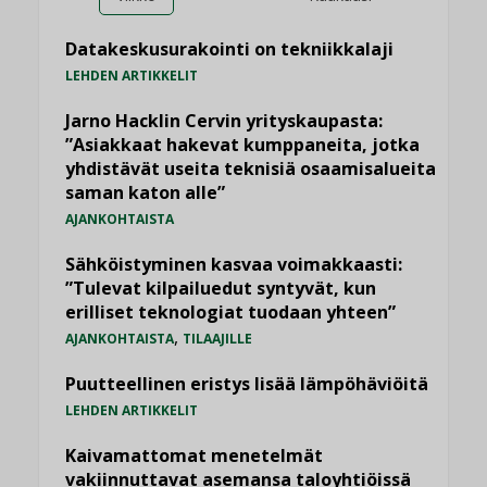
Datakeskusurakointi on tekniikkalaji
LEHDEN ARTIKKELIT
Jarno Hacklin Cervin yrityskaupasta:
”Asiakkaat hakevat kumppaneita, jotka
yhdistävät useita teknisiä osaamisalueita
saman katon alle”
AJANKOHTAISTA
Sähköistyminen kasvaa voimakkaasti:
”Tulevat kilpailuedut syntyvät, kun
erilliset teknologiat tuodaan yhteen”
,
AJANKOHTAISTA
TILAAJILLE
Puutteellinen eristys lisää lämpöhäviöitä
LEHDEN ARTIKKELIT
Kaivamattomat menetelmät
vakiinnuttavat asemansa taloyhtiöissä