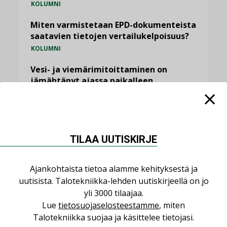
KOLUMNI
Miten varmistetaan EPD-dokumenteista
saatavien tietojen vertailukelpoisuus?
KOLUMNI
Vesi- ja viemärimitoittaminen on
jämähtänyt ajassa paikalleen
MIELIPIDE
KATSO KAIKKI
TILAA UUTISKIRJE
Ajankohtaista tietoa alamme kehityksestä ja
uutisista. Talotekniikka-lehden uutiskirjeellä on jo
NIMITYKSET
yli 3000 tilaajaa.
Lue
tietosuojaselosteestamme
, miten
Consti
Talotekniikka suojaa ja käsittelee tietojasi.