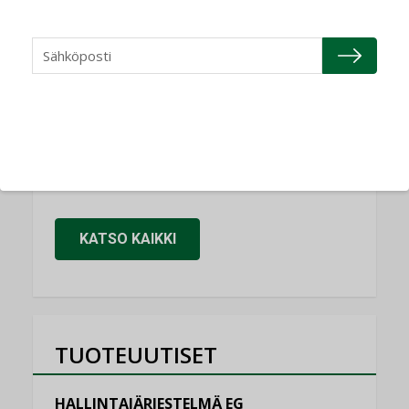
NIMITYKSET
Refair
NIMITYKSET
Granlund Oy
NIMITYKSET
Schneider Electric
NIMITYKSET
KATSO KAIKKI
TUOTEUUTISET
HALLINTAJÄRJESTELMÄ EG