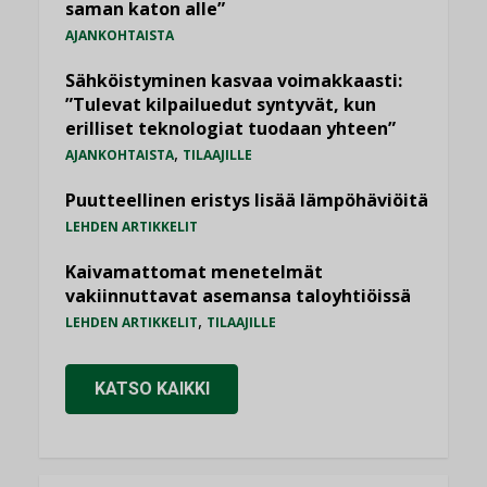
saman katon alle”
AJANKOHTAISTA
Sähköistyminen kasvaa voimakkaasti:
”Tulevat kilpailuedut syntyvät, kun
erilliset teknologiat tuodaan yhteen”
,
AJANKOHTAISTA
TILAAJILLE
Puutteellinen eristys lisää lämpöhäviöitä
LEHDEN ARTIKKELIT
Kaivamattomat menetelmät
vakiinnuttavat asemansa taloyhtiöissä
,
LEHDEN ARTIKKELIT
TILAAJILLE
KATSO KAIKKI