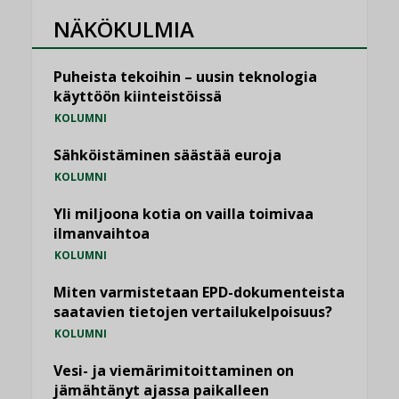
NÄKÖKULMIA
Puheista tekoihin – uusin teknologia
käyttöön kiinteistöissä
KOLUMNI
Sähköistäminen säästää euroja
KOLUMNI
Yli miljoona kotia on vailla toimivaa
ilmanvaihtoa
KOLUMNI
Miten varmistetaan EPD-dokumenteista
saatavien tietojen vertailukelpoisuus?
KOLUMNI
Vesi- ja viemärimitoittaminen on
jämähtänyt ajassa paikalleen