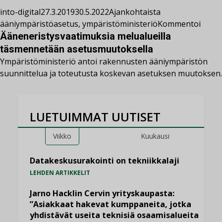
into-digital
27.3.2019
30.5.2022
Ajankohtaista
ääniympäristöasetus
,
ympäristöministeriö
Kommentoi
Ääneneristysvaatimuksia melualueilla
täsmennetään asetusmuutoksella
Ympäristöministeriö antoi rakennusten ääniympäristön
suunnittelua ja toteutusta koskevan asetuksen muutoksen.
LUETUIMMAT UUTISET
Viikko
Kuukausi
Datakeskusurakointi on tekniikkalaji
LEHDEN ARTIKKELIT
Jarno Hacklin Cervin yrityskaupasta:
”Asiakkaat hakevat kumppaneita, jotka
yhdistävät useita teknisiä osaamisalueita