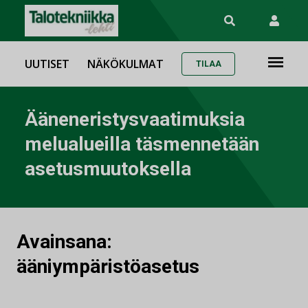
UUTISET
NÄKÖKULMAT
TILAA
Ääneneristysvaatimuksia
melualueilla täsmennetään
asetusmuutoksella
Avainsana:
ääniympäristöasetus