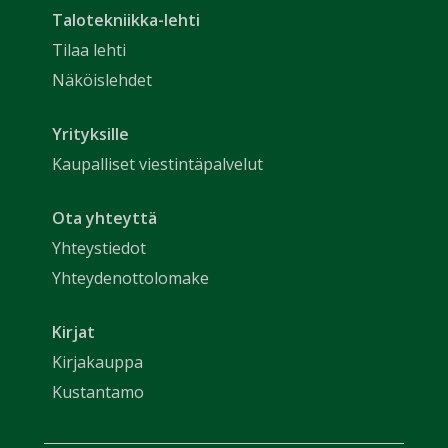
Talotekniikka-lehti
Tilaa lehti
Näköislehdet
Yrityksille
Kaupalliset viestintäpalvelut
Ota yhteyttä
Yhteystiedot
Yhteydenottolomake
Kirjat
Kirjakauppa
Kustantamo