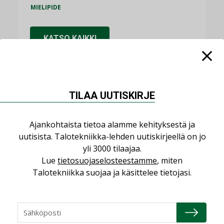
MIELIPIDE
KATSO KAIKKI
TILAA UUTISKIRJE
NIMITYKSET
Ajankohtaista tietoa alamme kehityksestä ja
Consti
uutisista. Talotekniikka-lehden uutiskirjeellä on jo
NIMITYKSET
yli 3000 tilaajaa.
Lue
tietosuojaselosteestamme
, miten
Refair
Talotekniikka suojaa ja käsittelee tietojasi.
NIMITYKSET
Granlund Oy
NIMITYKSET