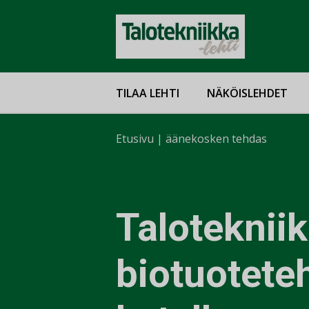
TILAA LEHTI
NÄKÖISLEHDET
Etusivu
|
äänekosken tehdas
Taloteknii
biotuotete