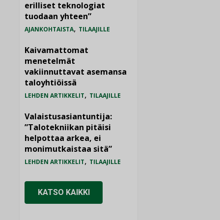
erilliset teknologiat
tuodaan yhteen”
,
AJANKOHTAISTA
TILAAJILLE
Kaivamattomat
menetelmät
vakiinnuttavat asemansa
taloyhtiöissä
,
LEHDEN ARTIKKELIT
TILAAJILLE
Valaistusasiantuntija:
”Talotekniikan pitäisi
helpottaa arkea, ei
monimutkaistaa sitä”
,
LEHDEN ARTIKKELIT
TILAAJILLE
KATSO KAIKKI