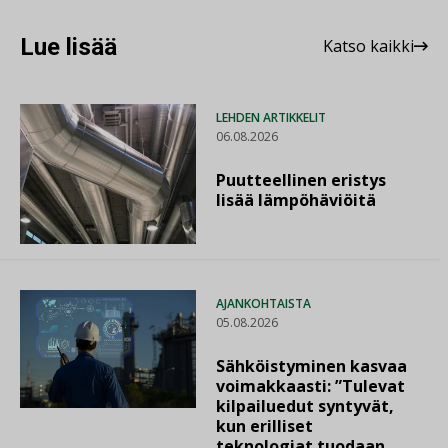
Lue lisää
Katso kaikki
LEHDEN ARTIKKELIT
06.08.2026
Puutteellinen eristys
lisää lämpöhäviöitä
AJANKOHTAISTA
05.08.2026
Sähköistyminen kasvaa
voimakkaasti: ”Tulevat
kilpailuedut syntyvät,
kun erilliset
teknologiat tuodaan