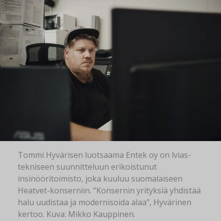
Tommi Hyvärisen luotsaama Entek oy on lvias-
tekniseen suunnitteluun erikoistunut
insinööritoimisto, joka kuuluu suomalaiseen
Heatvet-konserniin. ”Konsernin yrityksiä yhdistää
halu uudistaa ja modernisoida alaa”, Hyvärinen
kertoo. Kuva: Mikko Kauppinen.