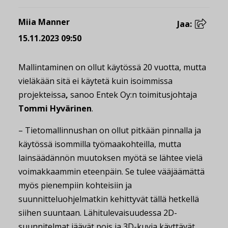
Miia Manner
Jaa:
15.11.2023 09:50
Mallintaminen on ollut käytössä 20 vuotta, mutta
vieläkään sitä ei käytetä kuin isoimmissa
projekteissa
,
sanoo Entek Oy:n toimitusjohtaja
Tommi Hyvärinen
.
– Tietomallinnushan on ollut pitkään pinnalla ja
käytössä isommilla työmaakohteilla, mutta
lainsäädännön muutoksen myötä se lähtee vielä
voimakkaammin eteenpäin. Se tulee vääjäämättä
myös pienempiin kohteisiin ja
suunnitteluohjelmatkin kehittyvät tällä hetkellä
siihen suuntaan. Lähitulevaisuudessa 2D-
suunnitelmat jäävät pois ja 3D-kuvia käyttävät