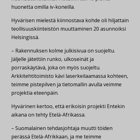
huonetta omilla iv-koneilla.
Hyvärisen mielestä kiinnostava kohde oli hiljattain
teollisuuskiinteistön muuttaminen 20 asunnoiksi
Helsingissä.
– Rakennuksen kolme julkisivua on suojeltu.
Jäljelle jätettiin runko, ulkoseinät ja
porraskäytävä, joka on myös suojeltu.
Arkkitehtitoimisto kävi laserkeilaamassa kohteen,
teimme pistepilven ja tietomallin avulla veimme
projektia eteenpäin.
Hyvärinen kertoo, että erikoisin projekti Entekin
aikana on tehty Etelä-Afrikassa.
– Suomalainen tehdasjohtaja muutti töiden
perässä Etelä-Afrikkaan, ja me teimme