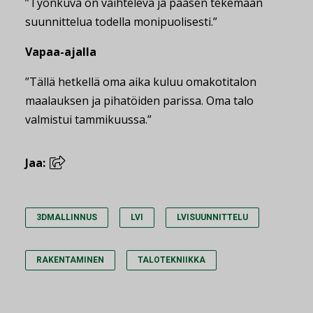
”Työnkuva on vaihteleva ja pääsen tekemään
suunnittelua todella monipuolisesti.”
Vapaa-ajalla
”Tällä hetkellä oma aika kuluu omakotitalon
maalauksen ja pihatöiden parissa. Oma talo
valmistui tammikuussa.”
Jaa:
3DMALLINNUS
LVI
LVISUUNNITTELU
RAKENTAMINEN
TALOTEKNIIKKA