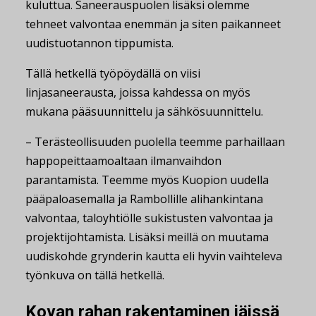
kuluttua. Saneerauspuolen lisäksi olemme
tehneet valvontaa enemmän ja siten paikanneet
uudistuotannon tippumista.
Tällä hetkellä työpöydällä on viisi
linjasaneerausta, joissa kahdessa on myös
mukana pääsuunnittelu ja sähkösuunnittelu.
– Terästeollisuuden puolella teemme parhaillaan
happopeittaamoaltaan ilmanvaihdon
parantamista. Teemme myös Kuopion uudella
pääpaloasemalla ja Rambollille alihankintana
valvontaa, taloyhtiölle sukistusten valvontaa ja
projektijohtamista. Lisäksi meillä on muutama
uudiskohde grynderin kautta eli hyvin vaihteleva
työnkuva on tällä hetkellä.
Kovan rahan rakentaminen jäissä