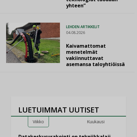
yhteen”
LEHDEN ARTIKKELIT
04.08.2026
Kaivamattomat
menetelmät
vakiinnuttavat
asemansa taloyhtiöissä
LUETUIMMAT UUTISET
Viikko
Kuukausi
Datakeskusurakointi on tekniikkalaji