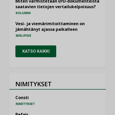
Miten varmistetaan EPD-dokumenteista
saatavien tietojen vertailukelpoisuus?
KOLUMNI
Vesi- ja viemärimitoittaminen on
jämähtänyt ajassa paikalleen
MIELIPIDE
KATSO KAIKKI
NIMITYKSET
Consti
NIMITYKSET
Refair