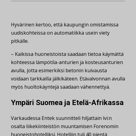
Hyvärinen kertoo, että kaupungin omistamissa
uudiskohteissa on automatiikka usein viety
pitkälle.
– Kaikissa huoneistoista saadaan tietoa käymättä
kohteessa lämpötila-anturien ja kosteusanturien
avulla, jotta esimerkiksi betonin kuivausta
voidaan tarkkailla jälkikäteen. Etävalvonnan avulla
myös huoltokäyntejä saadaan vähennettyä.
Ympäri Suomea ja Etelä-Afrikassa
Varkaudessa Entek suunnitteli hiljattain lvi:n
osalta liikekiinteistön muuntamisen Forenomin
huoneistohotelliksi. Hotelliin tuli 40 pientä