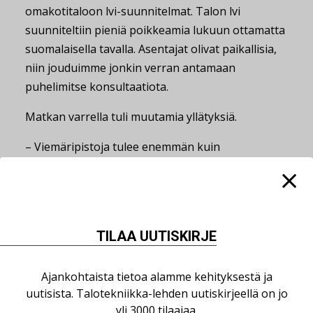
omakotitaloon lvi-suunnitelmat. Talon lvi
suunniteltiin pieniä poikkeamia lukuun ottamatta
suomalaisella tavalla. Asentajat olivat paikallisia,
niin jouduimme jonkin verran antamaan
puhelimitse konsultaatiota.
Matkan varrella tuli muutamia yllätyksiä.
– Viemäripistoja tulee enemmän kuin
suomalaisessa rakentamisessa, sillä
tuuletusviemäreitä ei tunneta. Sähkökatkoksia on
paljon enemmän kuin Suomessa, ja siitä
maalämpöpumppu ei pidä lainkaan.
TILAA UUTISKIRJE
Sähköverkkohan ei ole samassa kunnossa kuin
Suomessa, sitä emme osanneet etukäteen
Ajankohtaista tietoa alamme kehityksestä ja
huomioida.
uutisista. Talotekniikka-lehden uutiskirjeellä on jo
Suunnittelu etänä onnistui 3D-mallinnuksen ja
yli 3000 tilaajaa.