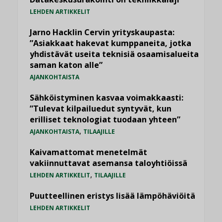
LEHDEN ARTIKKELIT
Jarno Hacklin Cervin yrityskaupasta:
”Asiakkaat hakevat kumppaneita, jotka
yhdistävät useita teknisiä osaamisalueita
saman katon alle”
AJANKOHTAISTA
Sähköistyminen kasvaa voimakkaasti:
”Tulevat kilpailuedut syntyvät, kun
erilliset teknologiat tuodaan yhteen”
,
AJANKOHTAISTA
TILAAJILLE
Kaivamattomat menetelmät
vakiinnuttavat asemansa taloyhtiöissä
,
LEHDEN ARTIKKELIT
TILAAJILLE
Puutteellinen eristys lisää lämpöhäviöitä
LEHDEN ARTIKKELIT