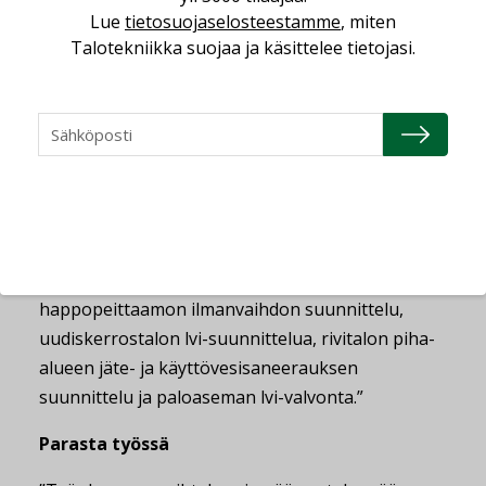
Lue
tietosuojaselosteestamme
, miten
Googlen avulla.
Talotekniikka suojaa ja käsittelee tietojasi.
– Etsimme netistä googlaamalla tuotteet, joita
Etelä-Afrikassa on saatavilla. Arkkitehti oli tehnyt
3D-mallinnuksen, joka helpotti suunnittelussa
hyvin paljon, kun ratkaisut eivät olleet ihan
perinteisiä, Hyvärinen päättää.
Työn alla
”Omalla pöydällä on tällä hetkellä hitsaamon
happopeittaamon ilmanvaihdon suunnittelu,
uudiskerrostalon lvi-suunnittelua, rivitalon piha-
alueen jäte- ja käyttövesisaneerauksen
suunnittelu ja paloaseman lvi-valvonta.”
Parasta työssä