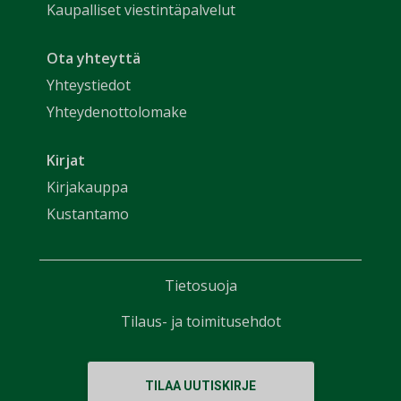
Kaupalliset viestintäpalvelut
Ota yhteyttä
Yhteystiedot
Yhteydenottolomake
Kirjat
Kirjakauppa
Kustantamo
Tietosuoja
Tilaus- ja toimitusehdot
TILAA UUTISKIRJE