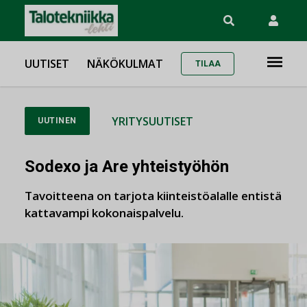
UUTISET
NÄKÖKULMAT
TILAA
YRITYSUUTISET
UUTINEN
Sodexo ja Are yhteistyöhön
Tavoitteena on tarjota kiinteistöalalle entistä
kattavampi kokonaispalvelu.