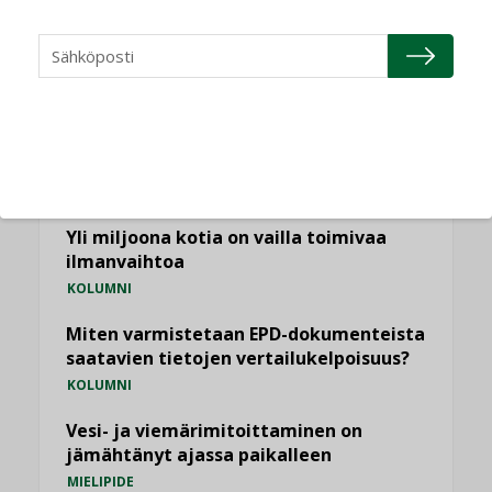
NÄKÖKULMIA
Puheista tekoihin – uusin teknologia
käyttöön kiinteistöissä
KOLUMNI
Sähköistäminen säästää euroja
KOLUMNI
Yli miljoona kotia on vailla toimivaa
ilmanvaihtoa
KOLUMNI
Miten varmistetaan EPD-dokumenteista
saatavien tietojen vertailukelpoisuus?
KOLUMNI
Vesi- ja viemärimitoittaminen on
jämähtänyt ajassa paikalleen
MIELIPIDE