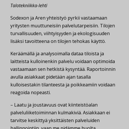
Talotekniikka-lehti
Sodexon ja Aren yhteistyö pyrkii vastaamaan
yritysten muuttuneisiin palvelutarpeisiin. Tilojen
turvallisuuden, viihtyisyyden ja ekologisuuden
lisäksi tavoitteena on tilojen tehokas käyttö.
Keräämällä ja analysoimalla dataa tiloista ja
laitteista kulloinenkin palvelu voidaan optimoida
vastaamaan sen hetkistä kysyntää. Raportoinnin
avulla asiakkaat pidetään ajan tasalla
kulloisestakin tilanteesta ja poikkeamiin voidaan
reagoida nopeasti.
– Laatu ja joustavuus ovat kiinteistöalan
palveluliiketoiminnan kulmakiviä. Asiakkaan ei
tarvitse keskittyä yksittäisten palveluiden
hallinnointiin, vaan me pidämme huolta