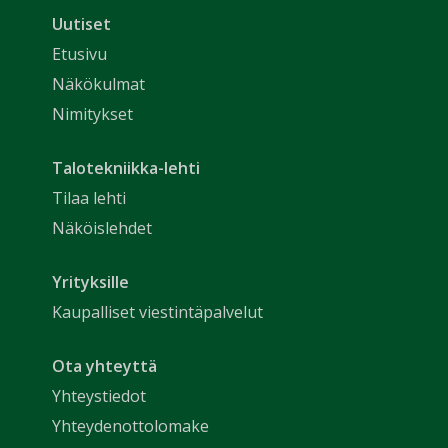
Uutiset
Etusivu
Näkökulmat
Nimitykset
Talotekniikka-lehti
Tilaa lehti
Näköislehdet
Yrityksille
Kaupalliset viestintäpalvelut
Ota yhteyttä
Yhteystiedot
Yhteydenottolomake