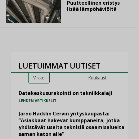
Puutteellinen eristys
lisää lämpöhäviöitä
LUETUIMMAT UUTISET
Viikko
Kuukausi
Datakeskusurakointi on tekniikkalaji
LEHDEN ARTIKKELIT
Jarno Hacklin Cervin yrityskaupasta:
”Asiakkaat hakevat kumppaneita, jotka
yhdistävät useita teknisiä osaamisalueita
saman katon alle”