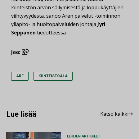
kiinteistön arvon säilymisestä ja loppukäyttäjien
viihtyvyydestä, sanoo Aren palvelut -toiminnon
ylläpito- ja huoltopalveluiden johtaja
Jyri
Seppänen
tiedotteessa.
Jaa:
ARE
KIINTEISTÖALA
Lue lisää
Katso kaikki
LEHDEN ARTIKKELIT