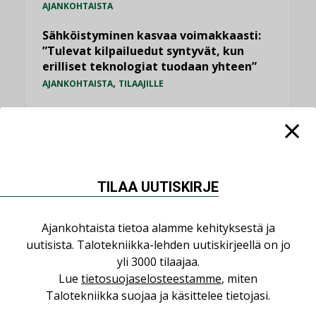
AJANKOHTAISTA
Sähköistyminen kasvaa voimakkaasti:
”Tulevat kilpailuedut syntyvät, kun
erilliset teknologiat tuodaan yhteen”
,
AJANKOHTAISTA
TILAAJILLE
Puutteellinen eristys lisää lämpöhäviöitä
LEHDEN ARTIKKELIT
LVI-Pitkälä Group osti nopeasti kasvaneen
yrityksen
TILAA UUTISKIRJE
,
,
AJANKOHTAISTA
TILAAJILLE
YRITYSUUTISET
Ajankohtaista tietoa alamme kehityksestä ja
KATSO KAIKKI
uutisista. Talotekniikka-lehden uutiskirjeellä on jo
yli 3000 tilaajaa.
Lue
tietosuojaselosteestamme
, miten
Talotekniikka suojaa ja käsittelee tietojasi.