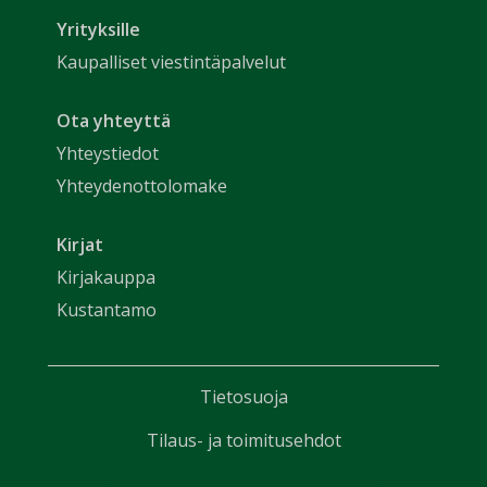
Yrityksille
Kaupalliset viestintäpalvelut
Ota yhteyttä
Yhteystiedot
Yhteydenottolomake
Kirjat
Kirjakauppa
Kustantamo
Tietosuoja
Tilaus- ja toimitusehdot