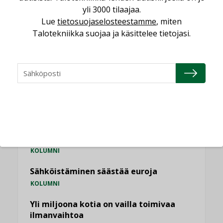
,
yli 3000 tilaajaa.
LEHDEN ARTIKKELIT
TILAAJILLE
Lue
tietosuojaselosteestamme
, miten
Talotekniikka suojaa ja käsittelee tietojasi.
KATSO KAIKKI
NÄKÖKULMIA
Puheista tekoihin – uusin teknologia
käyttöön kiinteistöissä
KOLUMNI
Sähköistäminen säästää euroja
KOLUMNI
Yli miljoona kotia on vailla toimivaa
ilmanvaihtoa