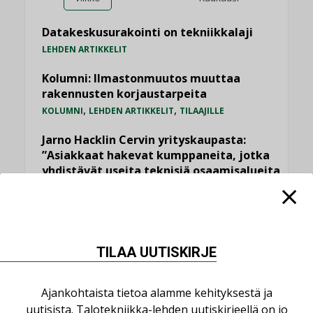
Datakeskusurakointi on tekniikkalaji
LEHDEN ARTIKKELIT
Kolumni: Ilmastonmuutos muuttaa
rakennusten korjaustarpeita
,
,
KOLUMNI
LEHDEN ARTIKKELIT
TILAAJILLE
Jarno Hacklin Cervin yrityskaupasta:
”Asiakkaat hakevat kumppaneita, jotka
yhdistävät useita teknisiä osaamisalueita
saman katon alle”
AJANKOHTAISTA
Bravida sai LVI-urakoita koulujen
perusparannushankkeissa
TILAA UUTISKIRJE
,
AJANKOHTAISTA
TILAAJILLE
Ajankohtaista tietoa alamme kehityksestä ja
Kaivamattomat menetelmät
vakiinnuttavat asemansa taloyhtiöissä
uutisista. Talotekniikka-lehden uutiskirjeellä on jo