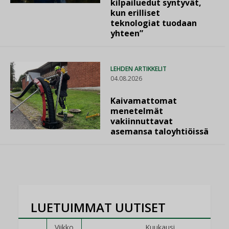
kilpailuedut syntyvät,
kun erilliset
teknologiat tuodaan
yhteen”
LEHDEN ARTIKKELIT
04.08.2026
Kaivamattomat
menetelmät
vakiinnuttavat
asemansa taloyhtiöissä
LUETUIMMAT UUTISET
Viikko
Kuukausi