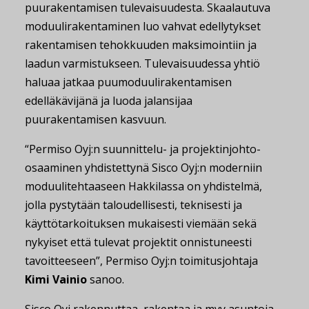
puurakentamisen tulevaisuudesta. Skaalautuva
moduulirakentaminen luo vahvat edellytykset
rakentamisen tehokkuuden maksimointiin ja
laadun varmistukseen. Tulevaisuudessa yhtiö
haluaa jatkaa puumoduulirakentamisen
edelläkävijänä ja luoda jalansijaa
puurakentamisen kasvuun.
“Permiso Oyj:n suunnittelu- ja projektinjohto-
osaaminen yhdistettynä Sisco Oyj:n moderniin
moduulitehtaaseen Hakkilassa on yhdistelmä,
jolla pystytään taloudellisesti, teknisesti ja
käyttötarkoituksen mukaisesti viemään sekä
nykyiset että tulevat projektit onnistuneesti
tavoitteeseen”, Permiso Oyj:n toimitusjohtaja
Kimi Vainio
sanoo.
Sisco Oyj rakennuttaa, rakentaa ja myy asuntoja