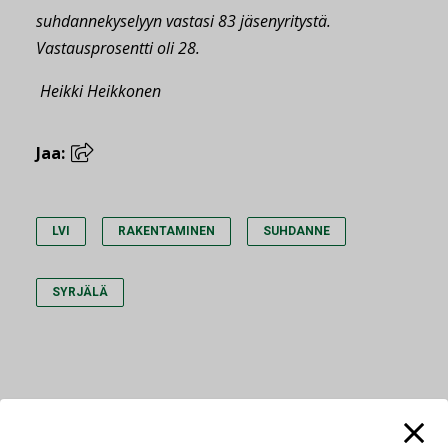
suhdannekyselyyn vastasi 83 jäsenyritystä.
Vastausprosentti oli 28.
Heikki Heikkonen
Jaa:
LVI
RAKENTAMINEN
SUHDANNE
SYRJÄLÄ
Lue lisää
Katso kaikki