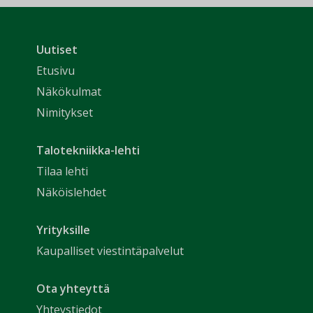
Uutiset
Etusivu
Näkökulmat
Nimitykset
Talotekniikka-lehti
Tilaa lehti
Näköislehdet
Yrityksille
Kaupalliset viestintäpalvelut
Ota yhteyttä
Yhteystiedot