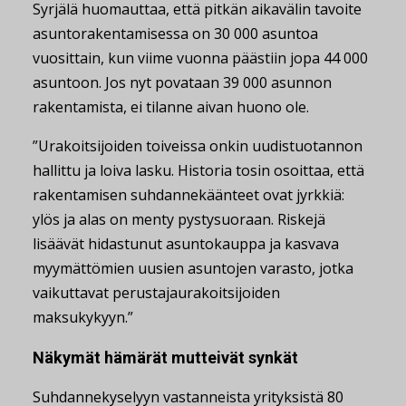
Syrjälä huomauttaa, että pitkän aikavälin tavoite
asuntorakentamisessa on 30 000 asuntoa
vuosittain, kun viime vuonna päästiin jopa 44 000
asuntoon. Jos nyt povataan 39 000 asunnon
rakentamista, ei tilanne aivan huono ole.
”Urakoitsijoiden toiveissa onkin uudistuotannon
hallittu ja loiva lasku. Historia tosin osoittaa, että
rakentamisen suhdannekäänteet ovat jyrkkiä:
ylös ja alas on menty pystysuoraan. Riskejä
lisäävät hidastunut asuntokauppa ja kasvava
myymättömien uusien asuntojen varasto, jotka
vaikuttavat perustajaurakoitsijoiden
maksukykyyn.”
Näkymät hämärät mutteivät synkät
Suhdannekyselyyn vastanneista yrityksistä 80