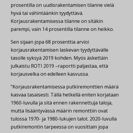
prosentilla on uudisrakentamisen tilanne vielä
hyvä tai vähintäänkin tyydyttävä.
Korjausrakentamisessa tilanne on sitäkin
parempi, vain 14 prosentilla tilanne on heikko.
Sen sijaan jopa 68 prosenttia arvioi
korjausrakentamisen laskevan tyydyttävälle
tasolle syksyä 2019 kohden. Myös äskettäin
julkaistu ROTI 2019 –raportti paljastaa, että
korjausvelka on edelleen kasvussa.
”Korjausrakentamisessa putkiremonttien määrä
kasvaa tasaisesti. Tällä hetkellä eniten korjataan
1960-luvulla ja sitä ennen rakennettuja taloja,
mutta lisääntyvässä määrin remonttiin ovat
tulossa 1970- ja 1980-lukujen talot. 2020-luvulla
putkiremontin tarpeessa on vuosittain jopa