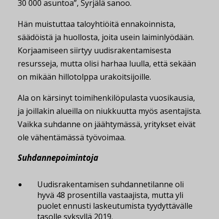
30 000 asuntoa”, Syrjälä sanoo.
Hän muistuttaa taloyhtiöitä ennakoinnista,
säädöistä ja huollosta, joita usein laiminlyödään.
Korjaamiseen siirtyy uudisrakentamisesta
resursseja, mutta olisi harhaa luulla, että sekään
on mikään hillotolppa urakoitsijoille.
Ala on kärsinyt toimihenkilöpulasta vuosikausia,
ja joillakin alueilla on niukkuutta myös asentajista.
Vaikka suhdanne on jäähtymässä, yritykset eivät
ole vähentämässä työvoimaa.
Suhdannepoimintoja
Uudisrakentamisen suhdannetilanne oli
hyvä 48 prosentilla vastaajista, mutta yli
puolet ennusti laskeutumista tyydyttävälle
tasolle syksyllä 2019.