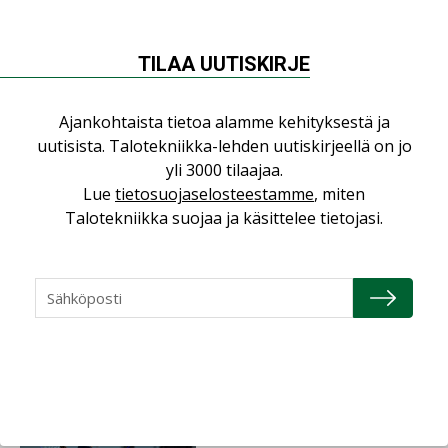
AJANKOHTAISTA
07.08.2026
TILAA UUTISKIRJE
LVI-Pitkälä Group osti
nopeasti kasvaneen
Ajankohtaista tietoa alamme kehityksestä ja
yrityksen
uutisista. Talotekniikka-lehden uutiskirjeellä on jo
yli 3000 tilaajaa.
Lue
tietosuojaselosteestamme
, miten
LEHDEN ARTIKKELIT
Talotekniikka suojaa ja käsittelee tietojasi.
06.08.2026
Puutteellinen eristys
lisää lämpöhäviöitä
AJANKOHTAISTA
05.08.2026