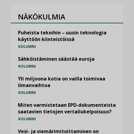
NÄKÖKULMIA
Puheista tekoihin – uusin teknologia
käyttöön kiinteistöissä
KOLUMNI
Sähköistäminen säästää euroja
KOLUMNI
Yli miljoona kotia on vailla toimivaa
ilmanvaihtoa
KOLUMNI
Miten varmistetaan EPD-dokumenteista
saatavien tietojen vertailukelpoisuus?
KOLUMNI
Vesi- ja viemärimitoittaminen on