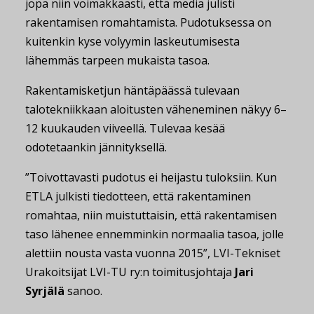
jopa niin voimakkaasti, että media julisti
rakentamisen romahtamista. Pudotuksessa on
kuitenkin kyse volyymin laskeutumisesta
lähemmäs tarpeen mukaista tasoa.
Rakentamisketjun häntäpäässä tulevaan
talotekniikkaan aloitusten väheneminen näkyy 6–
12 kuukauden viiveellä. Tulevaa kesää
odotetaankin jännityksellä.
”Toivottavasti pudotus ei heijastu tuloksiin. Kun
ETLA julkisti tiedotteen, että rakentaminen
romahtaa, niin muistuttaisin, että rakentamisen
taso lähenee ennemminkin normaalia tasoa, jolle
alettiin nousta vasta vuonna 2015”, LVI-Tekniset
Urakoitsijat LVI-TU ry:n toimitusjohtaja
Jari
Syrjälä
sanoo.