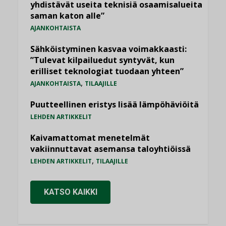
yhdistävät useita teknisiä osaamisalueita
saman katon alle”
AJANKOHTAISTA
Sähköistyminen kasvaa voimakkaasti:
”Tulevat kilpailuedut syntyvät, kun
erilliset teknologiat tuodaan yhteen”
,
AJANKOHTAISTA
TILAAJILLE
Puutteellinen eristys lisää lämpöhäviöitä
LEHDEN ARTIKKELIT
Kaivamattomat menetelmät
vakiinnuttavat asemansa taloyhtiöissä
,
LEHDEN ARTIKKELIT
TILAAJILLE
KATSO KAIKKI