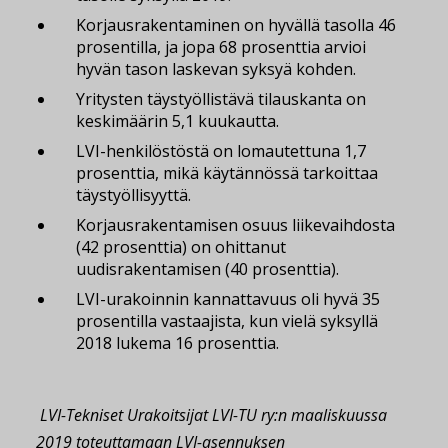
Korjausrakentaminen on hyvällä tasolla 46
prosentilla, ja jopa 68 prosenttia arvioi
hyvän tason laskevan syksyä kohden.
Yritysten täystyöllistävä tilauskanta on
keskimäärin 5,1 kuukautta.
LVI-henkilöstöstä on lomautettuna 1,7
prosenttia, mikä käytännössä tarkoittaa
täystyöllisyyttä.
Korjausrakentamisen osuus liikevaihdosta
(42 prosenttia) on ohittanut
uudisrakentamisen (40 prosenttia).
LVI-urakoinnin kannattavuus oli hyvä 35
prosentilla vastaajista, kun vielä syksyllä
2018 lukema 16 prosenttia.
LVI-Tekniset Urakoitsijat LVI-TU ry:n maaliskuussa
2019 toteuttamaan LVI-asennuksen