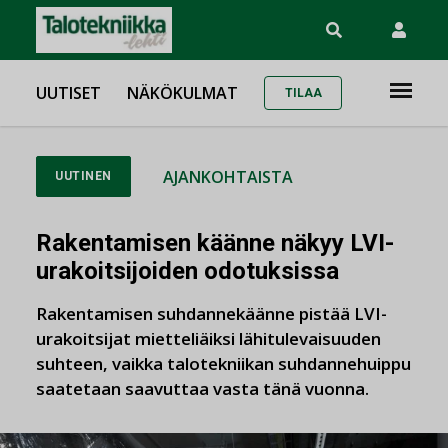
UUTISET
NÄKÖKULMAT
TILAA
AJANKOHTAISTA
UUTINEN
Rakentamisen käänne näkyy LVI-
urakoitsijoiden odotuksissa
Rakentamisen suhdannekäänne pistää LVI-
urakoitsijat mietteliäiksi lähitulevaisuuden
suhteen, vaikka talotekniikan suhdannehuippu
saatetaan saavuttaa vasta tänä vuonna.