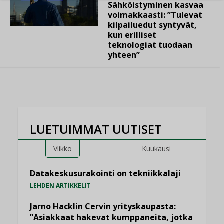
Sähköistyminen kasvaa
voimakkaasti: ”Tulevat
kilpailuedut syntyvät,
kun erilliset
teknologiat tuodaan
yhteen”
LUETUIMMAT UUTISET
Viikko
Kuukausi
Datakeskusurakointi on tekniikkalaji
LEHDEN ARTIKKELIT
Jarno Hacklin Cervin yrityskaupasta:
”Asiakkaat hakevat kumppaneita, jotka