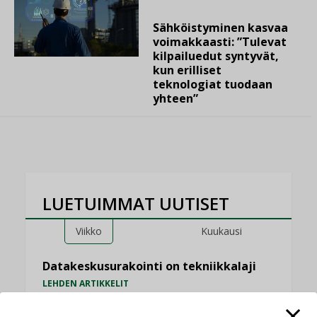
Sähköistyminen kasvaa
voimakkaasti: ”Tulevat
kilpailuedut syntyvät,
kun erilliset
teknologiat tuodaan
yhteen”
LUETUIMMAT UUTISET
Viikko
Kuukausi
Datakeskusurakointi on tekniikkalaji
LEHDEN ARTIKKELIT
Jarno Hacklin Cervin yrityskaupasta: