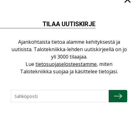
”Asiakkaat hakevat kumppaneita, jotka
yhdistävät useita teknisiä osaamisalueita
saman katon alle”
TILAA UUTISKIRJE
AJANKOHTAISTA
Sähköistyminen kasvaa voimakkaasti:
Ajankohtaista tietoa alamme kehityksestä ja
”Tulevat kilpailuedut syntyvät, kun
uutisista. Talotekniikka-lehden uutiskirjeellä on jo
erilliset teknologiat tuodaan yhteen”
yli 3000 tilaajaa.
,
AJANKOHTAISTA
TILAAJILLE
Lue
tietosuojaselosteestamme
, miten
Talotekniikka suojaa ja käsittelee tietojasi.
Puutteellinen eristys lisää lämpöhäviöitä
LEHDEN ARTIKKELIT
Kaivamattomat menetelmät
vakiinnuttavat asemansa taloyhtiöissä
,
LEHDEN ARTIKKELIT
TILAAJILLE
KATSO KAIKKI