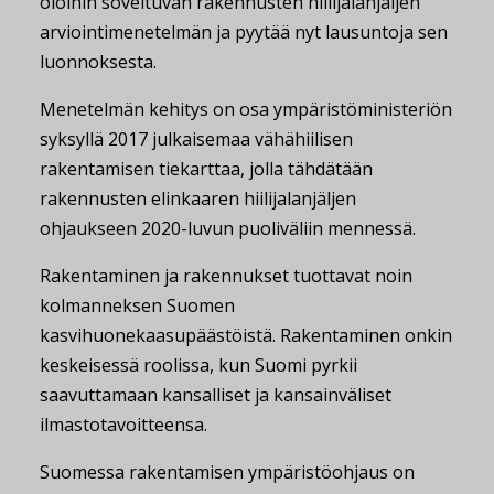
oloihin soveltuvan rakennusten hiilijalanjäljen
arviointimenetelmän ja pyytää nyt lausuntoja sen
luonnoksesta.
Menetelmän kehitys on osa ympäristöministeriön
syksyllä 2017 julkaisemaa vähähiilisen
rakentamisen tiekarttaa, jolla tähdätään
rakennusten elinkaaren hiilijalanjäljen
ohjaukseen 2020-luvun puoliväliin mennessä.
Rakentaminen ja rakennukset tuottavat noin
kolmanneksen Suomen
kasvihuonekaasupäästöistä. Rakentaminen onkin
keskeisessä roolissa, kun Suomi pyrkii
saavuttamaan kansalliset ja kansainväliset
ilmastotavoitteensa.
Suomessa rakentamisen ympäristöohjaus on