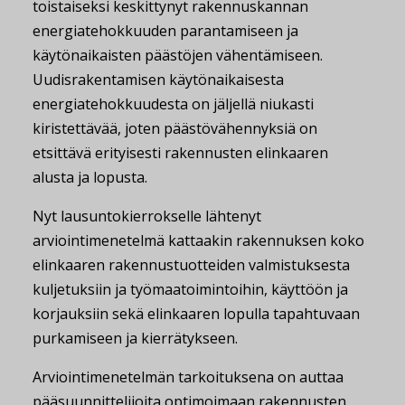
toistaiseksi keskittynyt rakennuskannan
energiatehokkuuden parantamiseen ja
käytönaikaisten päästöjen vähentämiseen.
Uudisrakentamisen käytönaikaisesta
energiatehokkuudesta on jäljellä niukasti
kiristettävää, joten päästövähennyksiä on
etsittävä erityisesti rakennusten elinkaaren
alusta ja lopusta.
Nyt lausuntokierrokselle lähtenyt
arviointimenetelmä kattaakin rakennuksen koko
elinkaaren rakennustuotteiden valmistuksesta
kuljetuksiin ja työmaatoimintoihin, käyttöön ja
korjauksiin sekä elinkaaren lopulla tapahtuvaan
purkamiseen ja kierrätykseen.
Arviointimenetelmän tarkoituksena on auttaa
pääsuunnittelijoita optimoimaan rakennusten