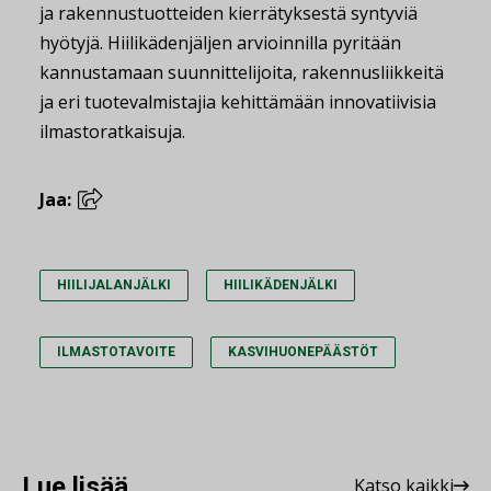
ja rakennustuotteiden kierrätyksestä syntyviä
hyötyjä. Hiilikädenjäljen arvioinnilla pyritään
kannustamaan suunnittelijoita, rakennusliikkeitä
ja eri tuotevalmistajia kehittämään innovatiivisia
ilmastoratkaisuja.
Jaa:
HIILIJALANJÄLKI
HIILIKÄDENJÄLKI
ILMASTOTAVOITE
KASVIHUONEPÄÄSTÖT
Lue lisää
Katso kaikki