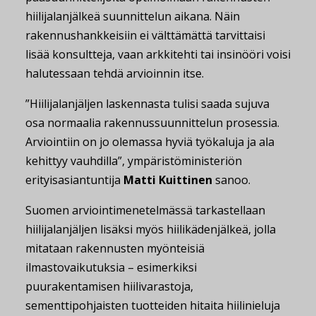
hiilijalanjälkeä suunnittelun aikana. Näin
rakennushankkeisiin ei välttämättä tarvittaisi
lisää konsultteja, vaan arkkitehti tai insinööri voisi
halutessaan tehdä arvioinnin itse.
”Hiilijalanjäljen laskennasta tulisi saada sujuva
osa normaalia rakennussuunnittelun prosessia.
Arviointiin on jo olemassa hyviä työkaluja ja ala
kehittyy vauhdilla”, ympäristöministeriön
erityisasiantuntija
Matti Kuittinen
sanoo.
Suomen arviointimenetelmässä tarkastellaan
hiilijalanjäljen lisäksi myös hiilikädenjälkeä, jolla
mitataan rakennusten myönteisiä
ilmastovaikutuksia – esimerkiksi
puurakentamisen hiilivarastoja,
sementtipohjaisten tuotteiden hitaita hiilinieluja