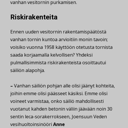
vanhan vesitornin purkamisen.
Riskirakenteita
Ennen uuden vesitornin rakentamispäätöstä
vanhan tornin kuntoa arvioitiin monin tavoin;
voisiko vuonna 1958 käyttöön otetusta tornista
saada korjaamalla kelvollisen? Yhdeksi
pulmallisimmista riskirakenteista osoittautui
säiliön alapohja.
–
Vanhan säiliön pohjan alle olisi jäänyt kohteita,
joihin emme olisi päässeet käsiksi. Emme olisi
voineet varmistaa, onko säiliö mahdollisesti
vuotanut kahden betonin väliin jäävään noin 30
sentin leca-sorakerrokseen, Joensuun Veden
vesihuoltoinsinööri
Anne