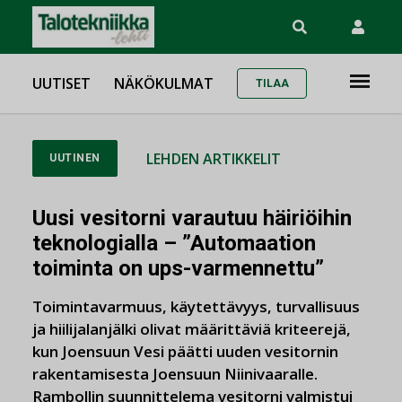
UUTISET
NÄKÖKULMAT
TILAA
LEHDEN ARTIKKELIT
UUTINEN
Uusi vesitorni varautuu häiriöihin
teknologialla – ”Automaation
toiminta on ups-varmennettu”
Toimintavarmuus, käytettävyys, turvallisuus
ja hiilijalanjälki olivat määrittäviä kriteerejä,
kun Joensuun Vesi päätti uuden vesitornin
rakentamisesta Joensuun Niinivaaralle.
Rambollin suunnittelema vesitorni valmistui