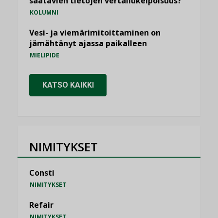
saatavien tietojen vertailukelpoisuus?
KOLUMNI
Vesi- ja viemärimitoittaminen on
jämähtänyt ajassa paikalleen
MIELIPIDE
KATSO KAIKKI
NIMITYKSET
Consti
NIMITYKSET
Refair
NIMITYKSET