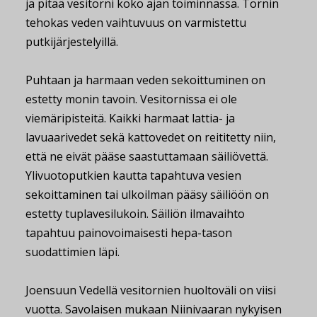
ja pitää vesitorni koko ajan toiminnassa. Tornin
tehokas veden vaihtuvuus on varmistettu
putkijärjestelyillä.
Puhtaan ja harmaan veden sekoittuminen on
estetty monin tavoin. Vesitornissa ei ole
viemäripisteitä. Kaikki harmaat lattia- ja
lavuaarivedet sekä kattovedet on reititetty niin,
että ne eivät pääse saastuttamaan säiliövettä.
Ylivuotoputkien kautta tapahtuva vesien
sekoittaminen tai ulkoilman pääsy säiliöön on
estetty tuplavesilukoin. Säiliön ilmavaihto
tapahtuu painovoimaisesti hepa-tason
suodattimien läpi.
Joensuun Vedellä vesitornien huoltoväli on viisi
vuotta. Savolaisen mukaan Niinivaaran nykyisen