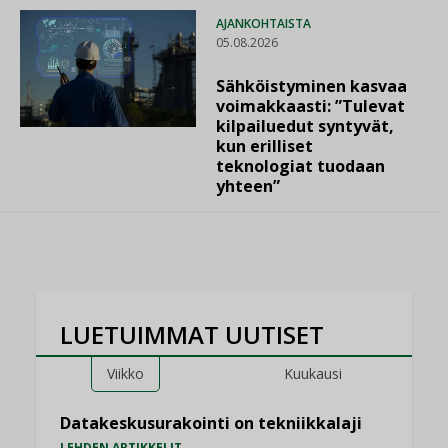
AJANKOHTAISTA
05.08.2026
Sähköistyminen kasvaa
voimakkaasti: ”Tulevat
kilpailuedut syntyvät,
kun erilliset
teknologiat tuodaan
yhteen”
LUETUIMMAT UUTISET
Viikko
Kuukausi
Datakeskusurakointi on tekniikkalaji
LEHDEN ARTIKKELIT