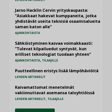
Jarno Hacklin Cervin yrityskaupasta:
”Asiakkaat hakevat kumppaneita, jotka
yhdistävät useita teknisiä osaamisalueita
saman katon alle”
AJANKOHTAISTA
Sähköistyminen kasvaa voimakkaasti:
”Tulevat kilpailuedut syntyvät, kun
erilliset teknologiat tuodaan yhteen”
,
AJANKOHTAISTA
TILAAJILLE
Puutteellinen eristys lisää lämpöhäviöitä
LEHDEN ARTIKKELIT
Kaivamattomat menetelmät
vakiinnuttavat asemansa taloyhtiöissä
,
LEHDEN ARTIKKELIT
TILAAJILLE