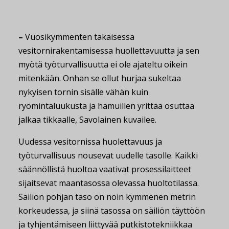
–
Vuosikymmenten takaisessa
vesitornirakentamisessa huollettavuutta ja sen
myötä työturvallisuutta ei ole ajateltu oikein
mitenkään. Onhan se ollut hurjaa sukeltaa
nykyisen tornin sisälle vähän kuin
ryömintäluukusta ja hamuillen yrittää osuttaa
jalkaa tikkaalle, Savolainen kuvailee.
Uudessa vesitornissa huolettavuus ja
työturvallisuus nousevat uudelle tasolle. Kaikki
säännöllistä huoltoa vaativat prosessilaitteet
sijaitsevat maantasossa olevassa huoltotilassa.
Säiliön pohjan taso on noin kymmenen metrin
korkeudessa, ja siinä tasossa on säiliön täyttöön
ja tyhjentämiseen liittyvää putkistotekniikkaa