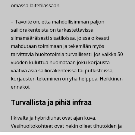
omassa laitetilassaan.
– Tavoite on, että mahdollisimman paljon
säiliörakenteista on tarkastettavissa
silmämääräisesti sisätiloissa, joissa oikeasti
mahdutaan toimimaan ja tekemään myös
tarvittavia huoltotoimia turvallisesti. Jos vaikka 50
vuoden kuluttua huomataan joku korjausta
vaativa asia säiliörakenteissa tai putkistoissa,
korjausten tekeminen on yhä helppoa, Heikkinen
ennakoi.
Turvallista ja pihiä infraa
Ilkivalta ja hybridiuhat ovat ajan kuva.
Vesihuoltokohteet ovat nekin olleet tihutöiden ja
yritysten kohteena. Niinivaaran uudessa