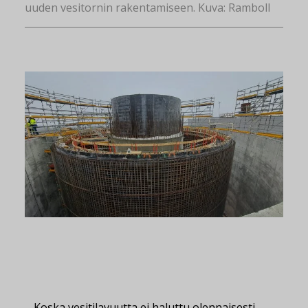
uuden vesitornin rakentamiseen. Kuva: Ramboll
– Koska vesitilavuutta ei haluttu olennaisesti