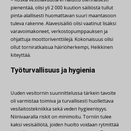
pienentää, olisi yli 2 000 kuution säiliöstä tullut
pinta-alallisesti huomattavan suuri maantasoon
tuleva rakenne. Alavesisäiliö olisi vaatinut lisäksi
varavoimakoneet, verkostopumppauksen ja
ohjattuja moottoriventtiilejä. Kokonaisuus olisi
ollut torniratkaisua häiriöherkempi, Heikkinen
kiteyttää.
Työturvallisuus ja hygienia
Uuden vesitornin suunnittelussa tärkein tavoite
oli varmistaa toimiva ja turvallisesti huollettava
vesilaitostekniikka sekä veden hygieenisyys.
Niinivaaralla riskit on minimoitu. Torniin tulee
kaksi vesisäiliötä, joiden huolto voidaan rytmittää