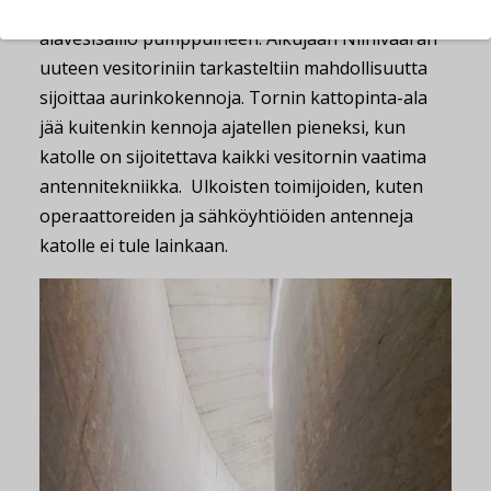
sähkönkäyttäjä – toisin kuin vaikkapa
alavesisäiliö pumppuineen. Alkujaan Niinivaaran
uuteen vesitoriniin tarkasteltiin mahdollisuutta
sijoittaa aurinkokennoja. Tornin kattopinta-ala
jää kuitenkin kennoja ajatellen pieneksi, kun
katolle on sijoitettava kaikki vesitornin vaatima
antennitekniikka. Ulkoisten toimijoiden, kuten
operaattoreiden ja sähköyhtiöiden antenneja
katolle ei tule lainkaan.