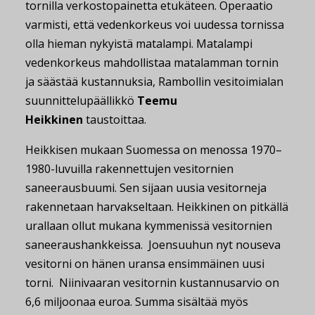
tornilla verkostopainetta etukäteen. Operaatio
varmisti, että vedenkorkeus voi uudessa tornissa
olla hieman nykyistä matalampi. Matalampi
vedenkorkeus mahdollistaa matalamman tornin
ja säästää kustannuksia, Rambollin vesitoimialan
suunnittelupäällikkö
Teemu
Heikkinen
taustoittaa.
Heikkisen mukaan Suomessa on menossa 1970–
1980-luvuilla rakennettujen vesitornien
saneerausbuumi. Sen sijaan uusia vesitorneja
rakennetaan harvakseltaan. Heikkinen on pitkällä
urallaan ollut mukana kymmenissä vesitornien
saneeraushankkeissa. Joensuuhun nyt nouseva
vesitorni on hänen uransa ensimmäinen uusi
torni. Niinivaaran vesitornin kustannusarvio on
6,6 miljoonaa euroa. Summa sisältää myös