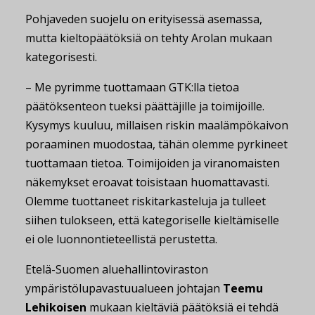
Pohjaveden suojelu on erityisessä asemassa,
mutta kieltopäätöksiä on tehty Arolan mukaan
kategorisesti.
– Me pyrimme tuottamaan GTK:lla tietoa
päätöksenteon tueksi päättäjille ja toimijoille.
Kysymys kuuluu, millaisen riskin maalämpökaivon
poraaminen muodostaa, tähän olemme pyrkineet
tuottamaan tietoa. Toimijoiden ja viranomaisten
näkemykset eroavat toisistaan huomattavasti.
Olemme tuottaneet riskitarkasteluja ja tulleet
siihen tulokseen, että kategoriselle kieltämiselle
ei ole luonnontieteellistä perustetta.
Etelä-Suomen aluehallintoviraston
ympäristölupavastuualueen johtajan
Teemu
Lehikoisen
mukaan kieltäviä päätöksiä ei tehdä