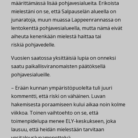
määrittämässä lisää pohjavesialueita. Erikoista
mielestäni on se, että Salpauselän alueella on
junaratoja, muun muassa Lappeenrannassa on
lentokenttä pohjavesialueella, mutta nämä eivät
aiheuta kenenkään mielestä haittaa tai
riskiä pohjavedelle.
Vuosien saatossa yksittäisiä lupia on onneksi
saatu paikallisviranomaisten päätöksellä
pohjavesialueille.
– Erään kunnan ympäristöpuolelta tuli juuri
kommentti, että riski on vähäinen. Luvan
hakemisesta poraamiseen kului aikaa noin kolme
viikkoa. Toinen vaihtoehto on se, että
toimenpidelupa menee ELY-keskukseen, joka
lausuu, että heidän mielestään tarvitaan
vesitalouslupamenettelyä.