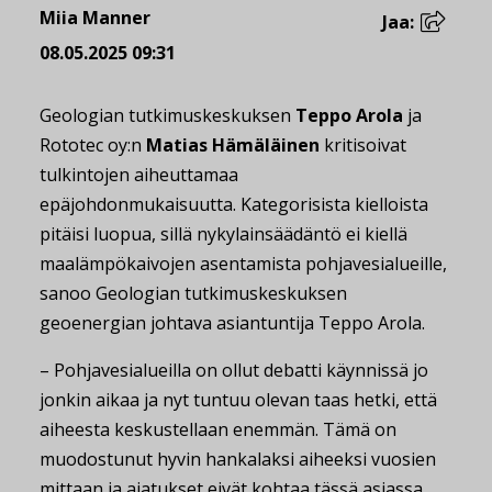
Miia Manner
Jaa:
08.05.2025 09:31
Geologian tutkimuskeskuksen
Teppo Arola
ja
Rototec oy:n
Matias Hämäläinen
kritisoivat
tulkintojen aiheuttamaa
epäjohdonmukaisuutta. Kategorisista kielloista
pitäisi luopua, sillä nykylainsäädäntö ei kiellä
maalämpökaivojen asentamista pohjavesialueille,
sanoo Geologian tutkimuskeskuksen
geoenergian johtava asiantuntija Teppo Arola.
– Pohjavesialueilla on ollut debatti käynnissä jo
jonkin aikaa ja nyt tuntuu olevan taas hetki, että
aiheesta keskustellaan enemmän. Tämä on
muodostunut hyvin hankalaksi aiheeksi vuosien
mittaan ja ajatukset eivät kohtaa tässä asiassa