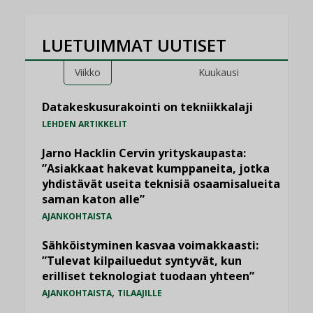
LUETUIMMAT UUTISET
Viikko
Kuukausi
Datakeskusurakointi on tekniikkalaji
LEHDEN ARTIKKELIT
Jarno Hacklin Cervin yrityskaupasta:
”Asiakkaat hakevat kumppaneita, jotka
yhdistävät useita teknisiä osaamisalueita
saman katon alle”
AJANKOHTAISTA
Sähköistyminen kasvaa voimakkaasti:
”Tulevat kilpailuedut syntyvät, kun
erilliset teknologiat tuodaan yhteen”
,
AJANKOHTAISTA
TILAAJILLE