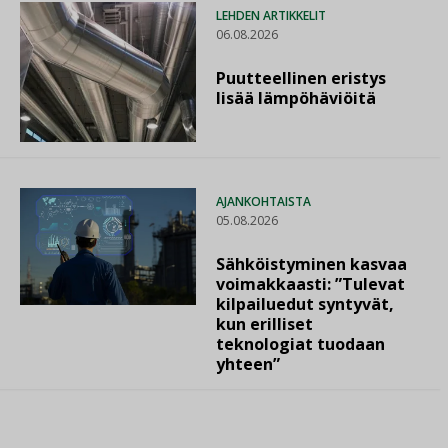
LEHDEN ARTIKKELIT
06.08.2026
Puutteellinen eristys
lisää lämpöhäviöitä
AJANKOHTAISTA
05.08.2026
Sähköistyminen kasvaa
voimakkaasti: ”Tulevat
kilpailuedut syntyvät,
kun erilliset
teknologiat tuodaan
yhteen”