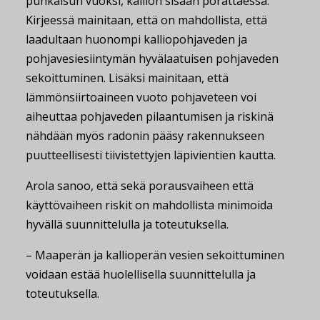
puhkaisun vuoksi, kallion sisään porattaessa.
Kirjeessä mainitaan, että on mahdollista, että
laadultaan huonompi kalliopohjaveden ja
pohjavesiesiintymän hyvälaatuisen pohjaveden
sekoittuminen. Lisäksi mainitaan, että
lämmönsiirtoaineen vuoto pohjaveteen voi
aiheuttaa pohjaveden pilaantumisen ja riskinä
nähdään myös radonin pääsy rakennukseen
puutteellisesti tiivistettyjen läpivientien kautta.
Arola sanoo, että sekä porausvaiheen että
käyttövaiheen riskit on mahdollista minimoida
hyvällä suunnittelulla ja toteutuksella.
– Maaperän ja kallioperän vesien sekoittuminen
voidaan estää huolellisella suunnittelulla ja
toteutuksella.