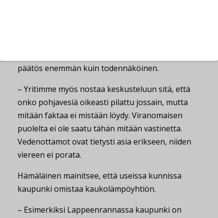
– Kun toimenpidelupahakemus energiakaivolle
menee ELYn lausunnolle, tulee automaattisesti
vesitalouslupamenettely kyseeseen.
Lupahakemus on kallis ja hidas, sekä kielteinen
päätös enemmän kuin todennäköinen.
– Yritimme myös nostaa keskusteluun sitä, että
onko pohjavesiä oikeasti pilattu jossain, mutta
mitään faktaa ei mistään löydy. Viranomaisen
puolelta ei ole saatu tähän mitään vastinetta.
Vedenottamot ovat tietysti asia erikseen, niiden
viereen ei porata.
Hämäläinen mainitsee, että useissa kunnissa
kaupunki omistaa kaukolämpöyhtiön.
– Esimerkiksi Lappeenrannassa kaupunki on