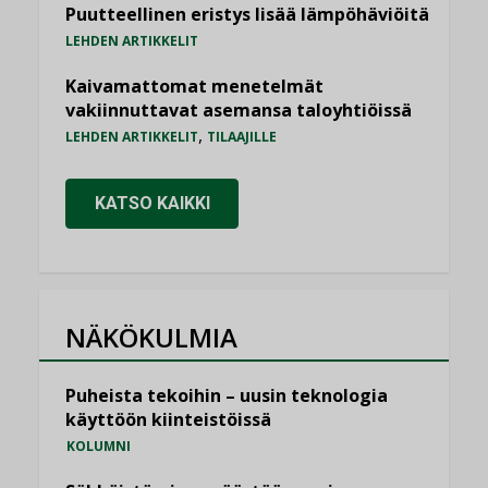
Puutteellinen eristys lisää lämpöhäviöitä
LEHDEN ARTIKKELIT
Kaivamattomat menetelmät
vakiinnuttavat asemansa taloyhtiöissä
,
LEHDEN ARTIKKELIT
TILAAJILLE
KATSO KAIKKI
NÄKÖKULMIA
Puheista tekoihin – uusin teknologia
käyttöön kiinteistöissä
KOLUMNI