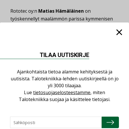
Rototec oy:n
Matias Hämäläinen
on
työskennellyt maalämmön parissa kymmenisen
vuotta ja törmää ongelmaan jatkuvasti.
– Olemme hakeneet muutamia vesitalouslupia ja
sitä myöten prosessi ja argumentointi on tullut
tutuksi vesitalouslupamenettelyssä.
TILAA UUTISKIRJE
Hämäläinen sanoo, että paikallisviranomaisia on
Ajankohtaista tietoa alamme kehityksestä ja
ohjeistettu kirjeitse voimakkaasti kategorisen
uutisista. Talotekniikka-lehden uutiskirjeellä on jo
kiellon suuntaan.
yli 3000 tilaajaa.
Lue
tietosuojaselosteestamme
, miten
– Usein tuntuu siltä, että paikalliset viranomaiset
Talotekniikka suojaa ja käsittelee tietojasi.
eivät uskalla tehdä AVIn kannasta poikkeavaa
päätöstä, vaikka viranhaltijalla olisi siihen
oikeus. Tietoa porausmenetelmästä pitäisi jakaa
ja vahinkotapauksia tulisi tutkia tilastollisesti.