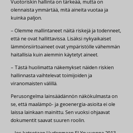
Vuotoriskin hallinta on tärkeää, mutta on
olennaista ymmärtää, mitä aineita vuotaa ja
kuinka paljon.
– Olemme mallintaneet näitä riskejä ja todenneet,
että ne ovat hallittavissa. Lisäksi nykyaikaiset
lämmönsiirtoaineet ovat ympäristölle vähemmän
haitallisia kuin aiemmin käytetyt aineet.
– Tästä huolimatta näkemykset näiden riskien
hallinnasta vaihtelevat toimijoiden ja
viranomaisten välillä.
Perusongelma lainsäädännön näkökulmasta on
se, että maalämpö- ja geoenergia-asioita ei ole
laissa lainkaan mainittu. Sen vuoksi ohjaavat
dokumentit saavat suuren roolin.
– Jos katsotaan Uudenmaan ELYn vuonna 2013