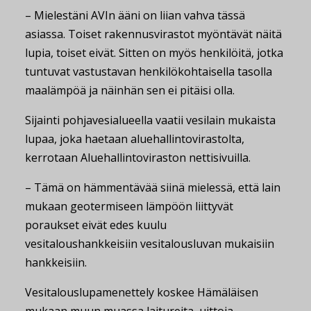
– Mielestäni AVIn ääni on liian vahva tässä
asiassa. Toiset rakennusvirastot myöntävät näitä
lupia, toiset eivät. Sitten on myös henkilöitä, jotka
tuntuvat vastustavan henkilökohtaisella tasolla
maalämpöä ja näinhän sen ei pitäisi olla.
Sijainti pohjavesialueella vaatii vesilain mukaista
lupaa, joka haetaan aluehallintovirastolta,
kerrotaan Aluehallintoviraston nettisivuilla.
– Tämä on hämmentävää siinä mielessä, että lain
mukaan geotermiseen lämpöön liittyvät
poraukset eivät edes kuulu
vesitaloushankkeisiin vesitalousluvan mukaisiin
hankkeisiin.
Vesitalouslupamenettely koskee Hämäläisen
mukaan muun muassa laitureita, uittoja,