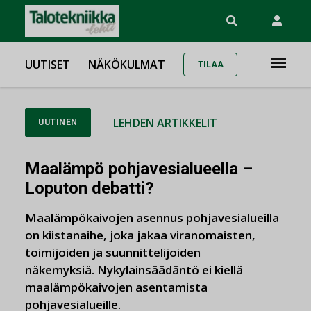
UUTISET
NÄKÖKULMAT
TILAA
LEHDEN ARTIKKELIT
UUTINEN
Maalämpö pohjavesialueella –
Loputon debatti?
Maalämpökaivojen asennus pohjavesialueilla
on kiistanaihe, joka jakaa viranomaisten,
toimijoiden ja suunnittelijoiden
näkemyksiä. Nykylainsäädäntö ei kiellä
maalämpökaivojen asentamista
pohjavesialueille.