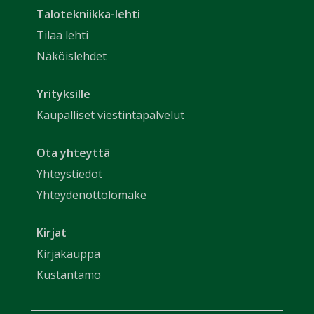
Talotekniikka-lehti
Tilaa lehti
Näköislehdet
Yrityksille
Kaupalliset viestintäpalvelut
Ota yhteyttä
Yhteystiedot
Yhteydenottolomake
Kirjat
Kirjakauppa
Kustantamo