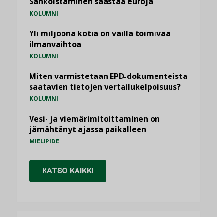
Sähköistäminen säästää euroja
KOLUMNI
Yli miljoona kotia on vailla toimivaa
ilmanvaihtoa
KOLUMNI
Miten varmistetaan EPD-dokumenteista
saatavien tietojen vertailukelpoisuus?
KOLUMNI
Vesi- ja viemärimitoittaminen on
jämähtänyt ajassa paikalleen
MIELIPIDE
KATSO KAIKKI