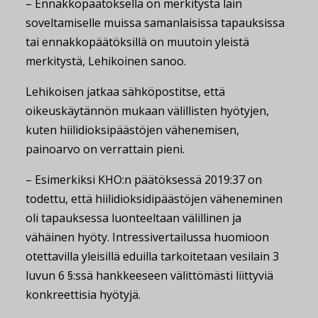
– Ennakkopäätöksellä on merkitystä lain
soveltamiselle muissa samanlaisissa tapauksissa
tai ennakkopäätöksillä on muutoin yleistä
merkitystä, Lehikoinen sanoo.
Lehikoisen jatkaa sähköpostitse, että
oikeuskäytännön mukaan välillisten hyötyjen,
kuten hiilidioksipäästöjen vähenemisen,
painoarvo on verrattain pieni.
– Esimerkiksi KHO:n päätöksessä 2019:37 on
todettu, että hiilidioksidipäästöjen väheneminen
oli tapauksessa luonteeltaan välillinen ja
vähäinen hyöty. Intressivertailussa huomioon
otettavilla yleisillä eduilla tarkoitetaan vesilain 3
luvun 6 §:ssä hankkeeseen välittömästi liittyviä
konkreettisia hyötyjä.