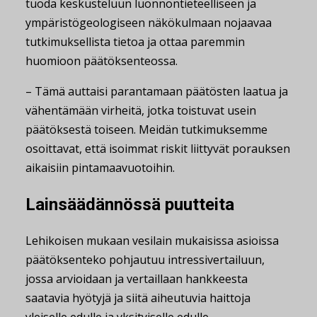
tuoda keskusteluun luonnontieteelliseen ja
ympäristögeologiseen näkökulmaan nojaavaa
tutkimuksellista tietoa ja ottaa paremmin
huomioon päätöksenteossa.
– Tämä auttaisi parantamaan päätösten laatua ja
vähentämään virheitä, jotka toistuvat usein
päätöksestä toiseen. Meidän tutkimuksemme
osoittavat, että isoimmat riskit liittyvät porauksen
aikaisiin pintamaavuotoihin.
Lainsäädännössä puutteita
Lehikoisen mukaan vesilain mukaisissa asioissa
päätöksenteko pohjautuu intressivertailuun,
jossa arvioidaan ja vertaillaan hankkeesta
saatavia hyötyjä ja siitä aiheutuvia haittoja
yleiselle edulle ja yksityiselle edulle.