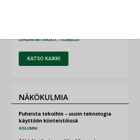
Puutteellinen eristys lisää lämpöhäviöitä
LEHDEN ARTIKKELIT
Kaivamattomat menetelmät
vakiinnuttavat asemansa taloyhtiöissä
,
LEHDEN ARTIKKELIT
TILAAJILLE
KATSO KAIKKI
NÄKÖKULMIA
Puheista tekoihin – uusin teknologia
käyttöön kiinteistöissä
KOLUMNI