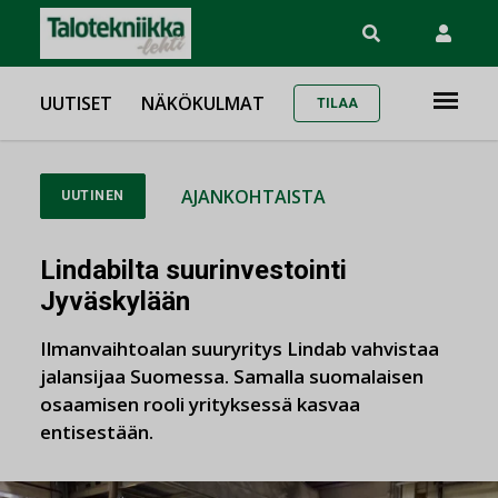
UUTISET
NÄKÖKULMAT
TILAA
AJANKOHTAISTA
UUTINEN
Lindabilta suurinvestointi
Jyväskylään
Ilmanvaihtoalan suuryritys Lindab vahvistaa
jalansijaa Suomessa. Samalla suomalaisen
osaamisen rooli yrityksessä kasvaa
entisestään.