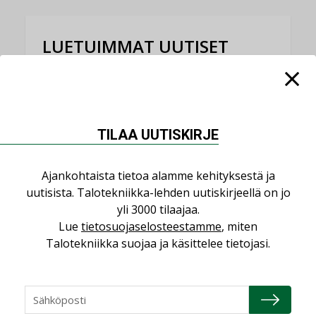
LUETUIMMAT UUTISET
Viikko
Kuukausi
Datakeskusurakointi on tekniikkalaji
LEHDEN ARTIKKELIT
TILAA UUTISKIRJE
Jarno Hacklin Cervin yrityskaupasta:
”Asiakkaat hakevat kumppaneita, jotka
Ajankohtaista tietoa alamme kehityksestä ja
yhdistävät useita teknisiä osaamisalueita
uutisista. Talotekniikka-lehden uutiskirjeellä on jo
saman katon alle”
yli 3000 tilaajaa.
AJANKOHTAISTA
Lue
tietosuojaselosteestamme
, miten
Talotekniikka suojaa ja käsittelee tietojasi.
Sähköistyminen kasvaa voimakkaasti:
”Tulevat kilpailuedut syntyvät, kun
erilliset teknologiat tuodaan yhteen”
,
AJANKOHTAISTA
TILAAJILLE