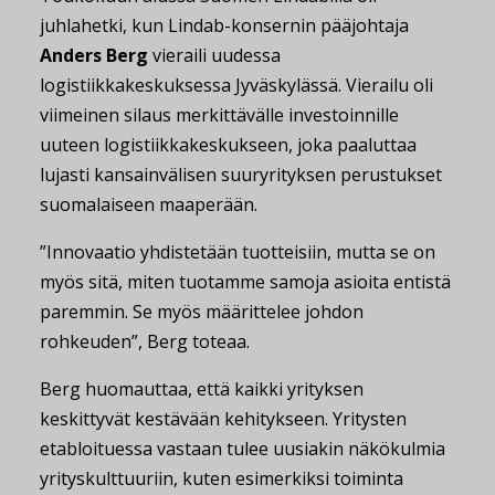
juhlahetki, kun Lindab-konsernin pääjohtaja
Anders Berg
vieraili uudessa
logistiikkakeskuksessa Jyväskylässä. Vierailu oli
viimeinen silaus merkittävälle investoinnille
uuteen logistiikkakeskukseen, joka paaluttaa
lujasti kansainvälisen suuryrityksen perustukset
suomalaiseen maaperään.
”Innovaatio yhdistetään tuotteisiin, mutta se on
myös sitä, miten tuotamme samoja asioita entistä
paremmin. Se myös määrittelee johdon
rohkeuden”, Berg toteaa.
Berg huomauttaa, että kaikki yrityksen
keskittyvät kestävään kehitykseen. Yritysten
etabloituessa vastaan tulee uusiakin näkökulmia
yrityskulttuuriin, kuten esimerkiksi toiminta