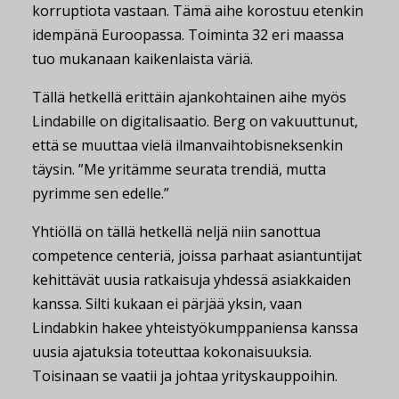
korruptiota vastaan. Tämä aihe korostuu etenkin
idempänä Euroopassa. Toiminta 32 eri maassa
tuo mukanaan kaikenlaista väriä.
Tällä hetkellä erittäin ajankohtainen aihe myös
Lindabille on digitalisaatio. Berg on vakuuttunut,
että se muuttaa vielä ilmanvaihtobisneksenkin
täysin. ”Me yritämme seurata trendiä, mutta
pyrimme sen edelle.”
Yhtiöllä on tällä hetkellä neljä niin sanottua
competence centeriä, joissa parhaat asiantuntijat
kehittävät uusia ratkaisuja yhdessä asiakkaiden
kanssa. Silti kukaan ei pärjää yksin, vaan
Lindabkin hakee yhteistyökumppaniensa kanssa
uusia ajatuksia toteuttaa kokonaisuuksia.
Toisinaan se vaatii ja johtaa yrityskauppoihin.