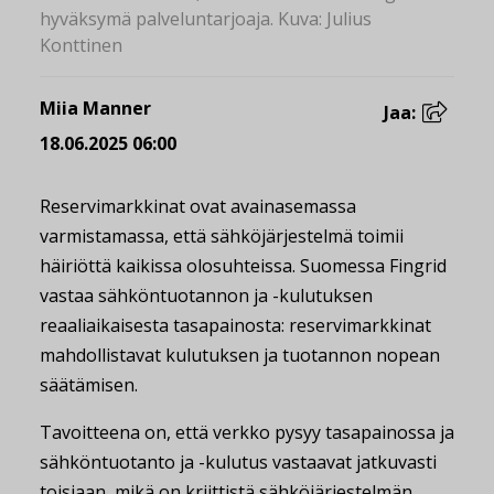
hyväksymä palveluntarjoaja. Kuva: Julius
Konttinen
Miia Manner
Jaa:
18.06.2025 06:00
Reservimarkkinat ovat avainasemassa
varmistamassa, että sähköjärjestelmä toimii
häiriöttä kaikissa olosuhteissa. Suomessa Fingrid
vastaa sähköntuotannon ja -kulutuksen
reaaliaikaisesta tasapainosta: reservimarkkinat
mahdollistavat kulutuksen ja tuotannon nopean
säätämisen.
Tavoitteena on, että verkko pysyy tasapainossa ja
sähköntuotanto ja -kulutus vastaavat jatkuvasti
toisiaan, mikä on kriittistä sähköjärjestelmän