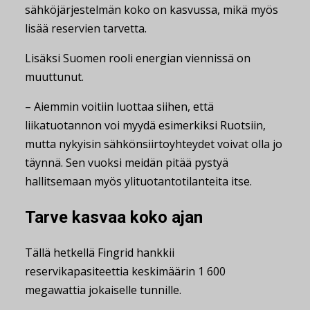
sähköjärjestelmän koko on kasvussa, mikä myös
lisää reservien tarvetta.
Lisäksi Suomen rooli energian viennissä on
muuttunut.
– Aiemmin voitiin luottaa siihen, että
liikatuotannon voi myydä esimerkiksi Ruotsiin,
mutta nykyisin sähkönsiirtoyhteydet voivat olla jo
täynnä. Sen vuoksi meidän pitää pystyä
hallitsemaan myös ylituotantotilanteita itse.
Tarve kasvaa koko ajan
Tällä hetkellä Fingrid hankkii
reservikapasiteettia keskimäärin 1 600
megawattia jokaiselle tunnille.