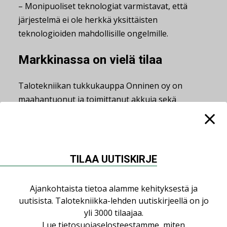
– Monipuoliset teknologiat varmistavat, että
järjestelmä ei ole herkkä yksittäisten
teknologioiden mahdollisille ongelmille.
Markkinassa on vielä tilaa
Talotekniikan tukkukauppa Onninen oy on
maahantuonut ja toimittanut akkuja sekä
kotitalouksiin että kaupallisiin rakennuksiin noin
kymmenen vuoden ajan.
– Akkumarkkina on ollut jo pitkään kasvava: me
TILAA UUTISKIRJE
olemme tuoneet akkuja maahan jo vuodesta
2016. Myynti kiihtyi selkeästi vuoden 2019
Ajankohtaista tietoa alamme kehityksestä ja
paikkeilla ja uuden ulottuvuuden kotitalouksille
uutisista. Talotekniikka-lehden uutiskirjeellä on jo
on nyt tuonut mahdollisuus liittyä
yli 3000 tilaajaa.
reservimarkkinaan ja ansaita rahaa sen avulla,
Lue
tietosuojaselosteestamme
, miten