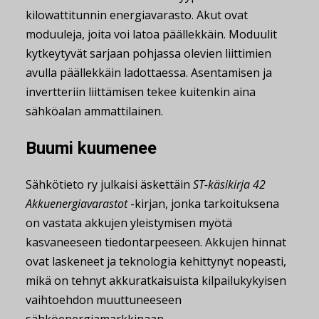
kilowattitunnin energiavarasto. Akut ovat
moduuleja, joita voi latoa päällekkäin. Moduulit
kytkeytyvät sarjaan pohjassa olevien liittimien
avulla päällekkäin ladottaessa. Asentamisen ja
invertteriin liittämisen tekee kuitenkin aina
sähköalan ammattilainen.
Buumi kuumenee
Sähkötieto ry julkaisi äskettäin
ST-käsikirja 42
Akkuenergiavarastot
-kirjan, jonka tarkoituksena
on vastata akkujen yleistymisen myötä
kasvaneeseen tiedontarpeeseen. Akkujen hinnat
ovat laskeneet ja teknologia kehittynyt nopeasti,
mikä on tehnyt akkuratkaisuista kilpailukykyisen
vaihtoehdon muuttuneeseen
sähköenergiamarkkinaan.