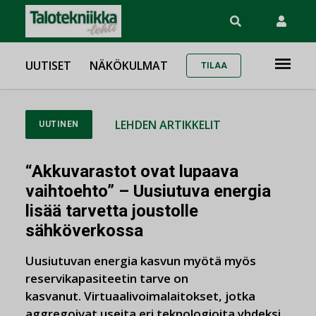
UUTISET
NÄKÖKULMAT
TILAA
LEHDEN ARTIKKELIT
UUTINEN
“Akkuvarastot ovat lupaava
vaihtoehto” – Uusiutuva energia
lisää tarvetta joustolle
sähköverkossa
Uusiutuvan energia kasvun myötä myös
reservikapasiteetin tarve on
kasvanut. Virtuaalivoimalaitokset, jotka
aggregoivat useita eri teknologioita yhdeksi