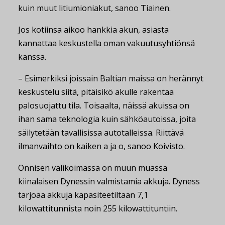
kuin muut litiumioniakut, sanoo Tiainen.
Jos kotiinsa aikoo hankkia akun, asiasta
kannattaa keskustella oman vakuutusyhtiönsä
kanssa.
– Esimerkiksi joissain Baltian maissa on herännyt
keskustelu siitä, pitäisikö akulle rakentaa
palosuojattu tila. Toisaalta, näissä akuissa on
ihan sama teknologia kuin sähköautoissa, joita
säilytetään tavallisissa autotalleissa. Riittävä
ilmanvaihto on kaiken a ja o, sanoo Koivisto.
Onnisen valikoimassa on muun muassa
kiinalaisen Dynessin valmistamia akkuja. Dyness
tarjoaa akkuja kapasiteetiltaan 7,1
kilowattitunnista noin 255 kilowattituntiin.