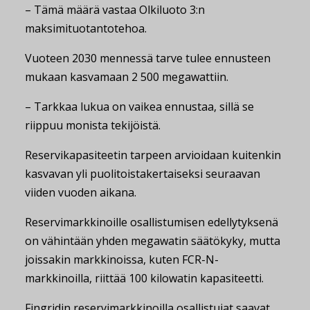
– Tämä määrä vastaa Olkiluoto 3:n
maksimituotantotehoa.
Vuoteen 2030 mennessä tarve tulee ennusteen
mukaan kasvamaan 2 500 megawattiin.
– Tarkkaa lukua on vaikea ennustaa, sillä se
riippuu monista tekijöistä.
Reservikapasiteetin tarpeen arvioidaan kuitenkin
kasvavan yli puolitoistakertaiseksi seuraavan
viiden vuoden aikana.
Reservimarkkinoille osallistumisen edellytyksenä
on vähintään yhden megawatin säätökyky, mutta
joissakin markkinoissa, kuten FCR-N-
markkinoilla, riittää 100 kilowatin kapasiteetti.
Fingridin reservimarkkinoilla osallistujat saavat