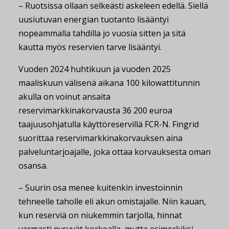
– Ruotsissa ollaan selkeästi askeleen edellä. Siellä
uusiutuvan energian tuotanto lisääntyi
nopeammalla tahdilla jo vuosia sitten ja sitä
kautta myös reservien tarve lisääntyi.
Vuoden 2024 huhtikuun ja vuoden 2025
maaliskuun välisenä aikana 100 kilowattitunnin
akulla on voinut ansaita
reservimarkkinakorvausta 36 200 euroa
taajuusohjatulla käyttöreservillä FCR-N. Fingrid
suorittaa reservimarkkinakorvauksen aina
palveluntarjoajalle, joka ottaa korvauksesta oman
osansa.
– Suurin osa menee kuitenkin investoinnin
tehneelle taholle eli akun omistajalle. Niin kauan,
kun reserviä on niukemmin tarjolla, hinnat
varmasti pysyvät korkealla, mutta esimerkiksi