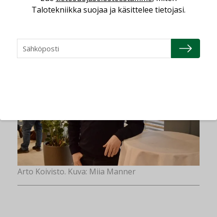
kertoo Onnisen uusiutuvan energian tuotteiden
Talotekniikka suojaa ja käsittelee tietojasi.
hankinnasta ja liiketoiminnasta vastaava
johtaja
Arto Koivisto
.
Arto Koivisto. Kuva: Miia Manner