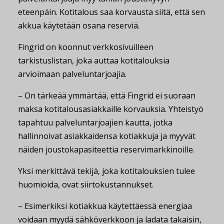
eteenpäin. Kotitalous saa korvausta siitä, että sen
akkua käytetään osana reserviä.
Fingrid on koonnut verkkosivuilleen
tarkistuslistan, joka auttaa kotitalouksia
arvioimaan palveluntarjoajia.
– On tärkeää ymmärtää, että Fingrid ei suoraan
maksa kotitalousasiakkaille korvauksia. Yhteistyö
tapahtuu palveluntarjoajien kautta, jotka
hallinnoivat asiakkaidensa kotiakkuja ja myyvät
näiden joustokapasiteettia reservimarkkinoille.
Yksi merkittävä tekijä, joka kotitalouksien tulee
huomioida, ovat siirtokustannukset.
– Esimerkiksi kotiakkua käytettäessä energiaa
voidaan myydä sähköverkkoon ja ladata takaisin,