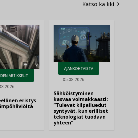
Katso kaikki
AJANKOHTAISTA
DEN ARTIKKELIT
05.08.2026
08.2026
Sähköistyminen
kasvaa voimakkaasti:
ellinen eristys
”Tulevat kilpailuedut
lämpöhäviöitä
syntyvät, kun erilliset
teknologiat tuodaan
yhteen”