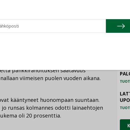
Kerrostaloyhtiöt saavat edelleen jonkin
TU
rivitaloyhtiöt. Tarjousten
viime vuodet ennallaan barometrin tulosten
HAL
TUOT
ILM
inaali 0,9 prosenttiyksikköä
SYS
TUOT
, että pankkirahoituksen saatavuus
PAL
nallaan viimeisen puolen vuoden aikana.
TUOT
LAT
 ovat kääntyneet huonompaan suuntaan.
UP
a jo runsas kolmannes odotti lainaehtojen
TUOT
lukema oli 20 prosenttia.