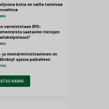
miljoona kotia on vailla toimivaa
anvaihtoa
MNI
n varmistetaan EPD-
menteista saatavien tietojen
ailukelpoisuus?
MNI
- ja viemärimitoittaminen on
htänyt ajassa paikalleen
PIDE
KATSO KAIKKI