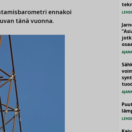
tekn
entamisbarometri ennakoi
LEHD
tuvan tänä vuonna.
Jarn
”As
jotk
osaa
AJAN
Säh
voim
synt
tuo
AJAN
Puut
läm
LEHD
Kai