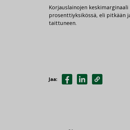
Korjauslainojen keskimarginaali 
prosenttiyksikössä, eli pitkään
taittuneen.
Jaa:
JAA
JAA
KOPIOI
FACEBOOKISSA
LINKEDINISSÄ
LINKKI