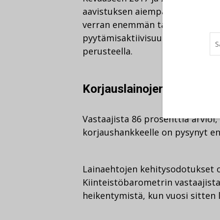
aavistuksen aiempaa vähemmän. 
verran enemmän tarjouksia kuin 
pyytämisaktiivisuus on pysynyt 
perusteella.
Korjauslainojen keskimarg
Vastaajista 86 prosenttia arvioi
korjaushankkeelle on pysynyt en
Lainaehtojen kehitysodotukset
Kiinteistöbarometrin vastaajist
heikentymistä, kun vuosi sitten 