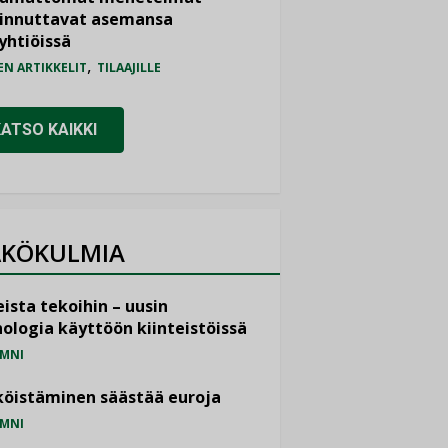
iinnuttavat asemansa
yhtiöissä
,
EN ARTIKKELIT
TILAAJILLE
KATSO KAIKKI
KÖKULMIA
ista tekoihin – uusin
ologia käyttöön kiinteistöissä
MNI
öistäminen säästää euroja
MNI