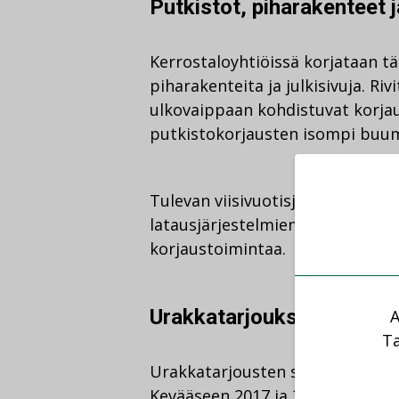
Putkistot, piharakenteet j
Kerrostaloyhtiöissä korjataan tä
piharakenteita ja julkisivuja. Ri
ulkovaippaan kohdistuvat korjauk
putkistokorjausten isompi buumi
Tulevan viisivuotisjakson aikan
latausjärjestelmien toteuttamis
korjaustoimintaa.
Urakkatarjouksia saadaan
A
Ta
Urakkatarjousten saatavuudessa
Kevääseen 2017 ja 2016 verrattu