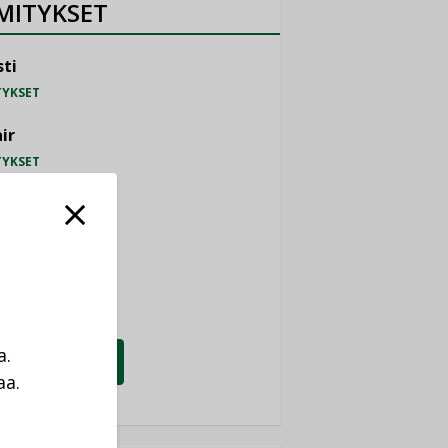
MITYKSET
ti
TYKSET
ir
TYKSET
nlund Oy
TYKSET
eider Electric
TYKSET
a.
KATSO KAIKKI
aa.
a