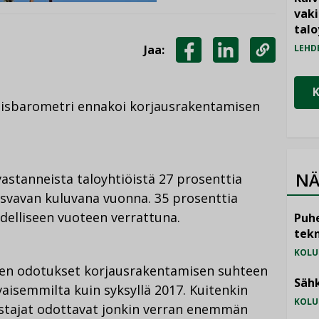
vak
talo
Jaa:
LEHD
JAA
JAA
KOPIOI
FACEBOOKISSA
LINKEDINISSÄ
LINKKI
amisbarometri ennakoi korjausrakentamisen
NÄ
stanneista taloyhtiöistä 27 prosenttia
svavan kuluvana vuonna. 35 prosenttia
delliseen vuoteen verrattuna.
Puhe
tekn
KOLU
öiden odotukset korjausrakentamisen suhteen
Sähk
aisemmilta kuin syksyllä 2017. Kuitenkin
KOLU
ustajat odottavat jonkin verran enemmän