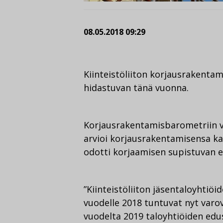
08.05.2018 09:29
Kiinteistöliiton korjausrakent
hidastuvan tänä vuonna.
Korjausrakentamisbarometriin va
arvioi korjausrakentamisensa ka
odotti korjaamisen supistuvan e
”Kiinteistöliiton jäsentaloyhti
vuodelle 2018 tuntuvat nyt varov
vuodelta 2019 taloyhtiöiden ed