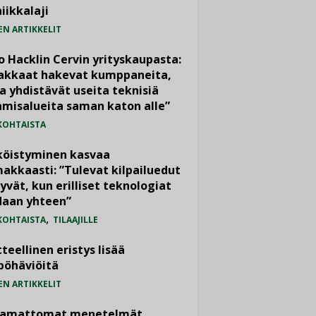
iikkalaji
EN ARTIKKELIT
o Hacklin Cervin yrityskaupasta:
iakkaat hakevat kumppaneita,
a yhdistävät useita teknisiä
misalueita saman katon alle”
KOHTAISTA
köistyminen kasvaa
akkaasti: ”Tulevat kilpailuedut
yvät, kun erilliset teknologiat
daan yhteen”
,
KOHTAISTA
TILAAJILLE
teellinen eristys lisää
pöhäviöitä
EN ARTIKKELIT
vamattomat menetelmät