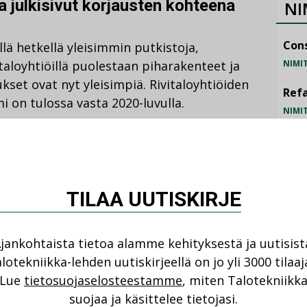
a julkisivut korjausten kohteena
NI
Cons
llä hetkellä yleisimmin putkistoja,
NIMI
vitaloyhtiöillä puolestaan piharakenteet ja
set ovat nyt yleisimpiä. Rivitaloyhtiöiden
Refa
 on tulossa vasta 2020-luvulla.
NIMI
Gra
a ulkovaipan korjaukset ja sähköautojen
NIMI
et ovat isossa osassa taloyhtiöiden
Schn
TILAA UUTISKIRJE
NIMI
 miltei aiempaan tapaan
jankohtaista tietoa alamme kehityksestä ja uutisist
lotekniikka-lehden uutiskirjeellä on jo yli 3000 tilaaj
Lue
tietosuojaselosteestamme
, miten Talotekniikk
 ei ole tapahtunut suurta muutosta.
suojaa ja käsittelee tietojasi.
na taloyhtiöt ovat saaneet urakkatarjouksia