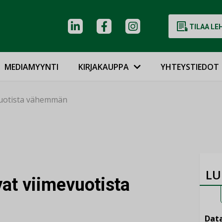
TILAA LE
MEDIAMYYNTI
KIRJAKAUPPA
YHTEYSTIEDOT
vuotista vähemmän
LU
vat viimevuotista
Data