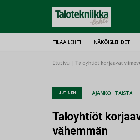
TILAA LEHTI
NÄKÖISLEHDET
Etusivu
|
Taloyhtiöt korjaavat viime
AJANKOHTAISTA
UUTINEN
Taloyhtiöt korjaa
vähemmän