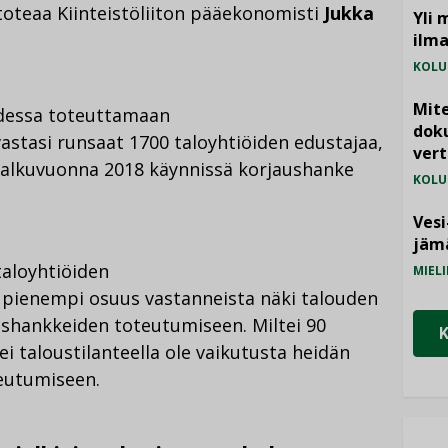
 toteaa Kiinteistöliiton pääekonomisti
Jukka
Yli 
ilm
KOLU
Mite
uodessa toteuttamaan
doku
stasi runsaat 1700 taloyhtiöiden edustajaa,
vert
li alkuvuonna 2018 käynnissä korjaushanke
KOLU
Vesi
jämä
taloyhtiöiden
MIELI
pienempi osuus vastanneista näki talouden
aushankkeiden toteutumiseen. Miltei 90
tei taloustilanteella ole vaikutusta heidän
eutumiseen.