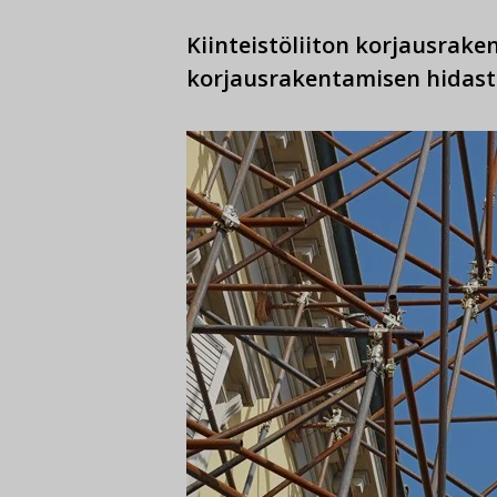
Kiinteistöliiton korjausrak
korjausrakentamisen hidas