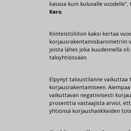
kasvua kuin kuluvalle vuodelle”,
Kero
.
Kiinteistöliiton kaksi kertaa v
korjausrakentamisbarometriin va
joista lähes joka kuudennella o
taloyhtiössään.
Elpynyt taloustilanne vaikuttaa 
korjausrakentamiseen. Aiempaa 
vaikuttavan negatiivisesti korj
prosenttia vastaajista arvioi, et
yhtiönsä korjaushankkeiden tot