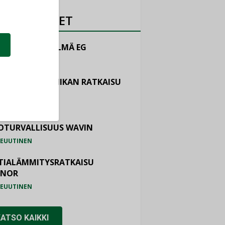
OTEUUTISET
LINTAJÄRJESTELMÄ EG
EUUTINEN
ASTOINTITEKNIIKAN RATKAISU
TEMAIR
EUUTINEN
OTURVALLISUUS WAVIN
EUUTINEN
TIALÄMMITYSRATKAISU
ONOR
EUUTINEN
KATSO KAIKKI