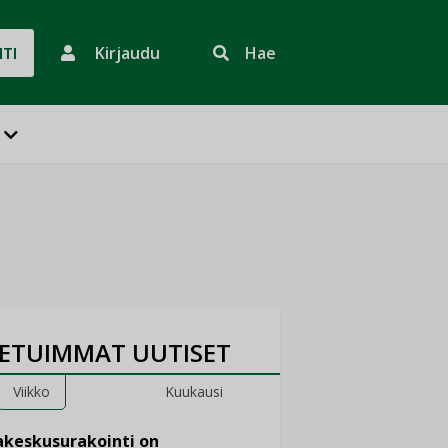
Kirjaudu
Hae
HTI
ETUIMMAT UUTISET
Viikko
Kuukausi
keskusurakointi on