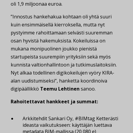
oli 1,9 miljoonaa euroa.
”Innostus hankehakua kohtaan oli yhtä suuri
kuin ensimmäisellä kierroksella, mutta nyt
pystyimme rahoittamaan selvästi suuremman
osan hyvistä hakemuksista. Kokeiluissa on
mukana monipuolinen joukko pienistä
startupeista suurempiin yrityksiin sekä myös
kunnista valtionhallintoon ja tutkimuslaitoksiin.
Nyt alkaa todellinen digikokeilujen vyöry KIRA-
alan uudistumiseksi”, hanketta koordinoiva
digipäällikkö
Teemu Lehtinen
sanoo.
Rahoitettavat hankkeet ja summat:
Arkkitehdit Sankari Oy, #BIMtag Ketterästi
ideasta vaikutukseen: käyttäjän luettava
metadata BIM-mallissa (20 080 e)