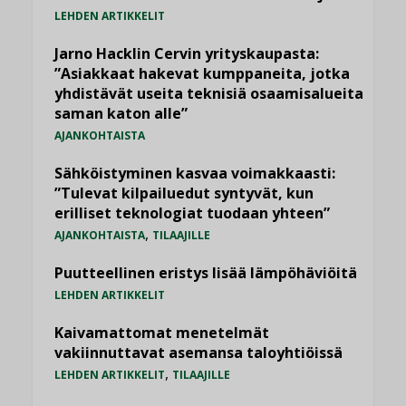
LEHDEN ARTIKKELIT
Jarno Hacklin Cervin yrityskaupasta:
”Asiakkaat hakevat kumppaneita, jotka
yhdistävät useita teknisiä osaamisalueita
saman katon alle”
AJANKOHTAISTA
Sähköistyminen kasvaa voimakkaasti:
”Tulevat kilpailuedut syntyvät, kun
erilliset teknologiat tuodaan yhteen”
,
AJANKOHTAISTA
TILAAJILLE
Puutteellinen eristys lisää lämpöhäviöitä
LEHDEN ARTIKKELIT
Kaivamattomat menetelmät
vakiinnuttavat asemansa taloyhtiöissä
,
LEHDEN ARTIKKELIT
TILAAJILLE