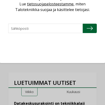
Lue
tietosuojaselosteestamme
, miten
Talotekniikka suojaa ja käsittelee tietojasi.
AJANKOHTAISTA
05.08.2026
Sähköistyminen kasvaa
voimakkaasti: ”Tulevat
kilpailuedut syntyvät,
kun erilliset
teknologiat tuodaan
yhteen”
LUETUIMMAT UUTISET
Viikko
Kuukausi
Datakeskusurakointi on tekniikkalaji