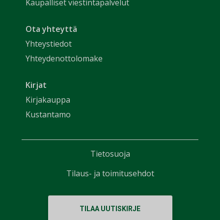
Kaupalliset viestintäpalvelut
Ota yhteyttä
Yhteystiedot
Yhteydenottolomake
Kirjat
Kirjakauppa
Kustantamo
Tietosuoja
Tilaus- ja toimitusehdot
TILAA UUTISKIRJE