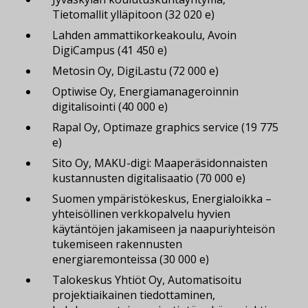
Tietomallit ylläpitoon (32 020 e)
Lahden ammattikorkeakoulu, Avoin
DigiCampus (41 450 e)
Metosin Oy, DigiLastu (72 000 e)
Optiwise Oy, Energiamanageroinnin
digitalisointi (40 000 e)
Rapal Oy, Optimaze graphics service (19 775
e)
Sito Oy, MAKU-digi: Maaperäsidonnaisten
kustannusten digitalisaatio (70 000 e)
Suomen ympäristökeskus, Energialoikka –
yhteisöllinen verkkopalvelu hyvien
käytäntöjen jakamiseen ja naapuriyhteisön
tukemiseen rakennusten
energiaremonteissa (30 000 e)
Talokeskus Yhtiöt Oy, Automatisoitu
projektiaikainen tiedottaminen,