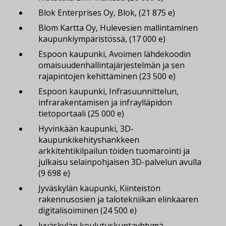
Blok Enterprises Oy, Blok, (21 875 e)
Blom Kartta Oy, Hulevesien mallintaminen
kaupunkiympäristössä, (17 000 e)
Espoon kaupunki, Avoimen lähdekoodin
omaisuudenhallintajärjestelmän ja sen
rajapintojen kehittäminen (23 500 e)
Espoon kaupunki, Infrasuunnittelun,
infrarakentamisen ja infraylläpidon
tietoportaali (25 000 e)
Hyvinkään kaupunki, 3D-
kaupunkikehityshankkeen
arkkitehtikilpailun töiden tuomarointi ja
julkaisu selainpohjaisen 3D-palvelun avulla
(9 698 e)
Jyväskylän kaupunki, Kiinteistön
rakennusosien ja talotekniikan elinkaaren
digitalisoiminen (24 500 e)
Jyväskylän koulutuskuntayhtymä,