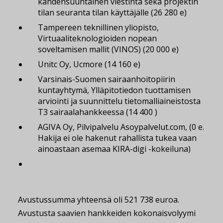
kahdensuuntainen viestintä sekä projektin
tilan seuranta tilan käyttäjälle (26 280 e)
Tampereen teknillinen yliopisto,
Virtuaaliteknologioiden nopean
soveltamisen mallit (VINOS) (20 000 e)
Unitc Oy, Ucmore (14 160 e)
Varsinais-Suomen sairaanhoitopiirin
kuntayhtymä, Ylläpitotiedon tuottamisen
arviointi ja suunnittelu tietomalliaineistosta
T3 sairaalahankkeessa (14 400 )
AGIVA Oy, Pilvipalvelu Asoypalvelut.com, (0 e.
Hakija ei ole hakenut rahallista tukea vaan
ainoastaan asemaa KIRA-digi -kokeiluna)
Avustussumma yhteensä oli 521 738 euroa.
Avustusta saavien hankkeiden kokonaisvolyymi