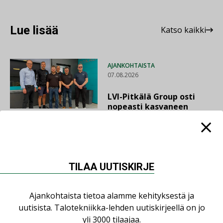
Lue lisää
Katso kaikki
AJANKOHTAISTA
07.08.2026
LVI-Pitkälä Group osti
nopeasti kasvaneen
yrityksen
LEHDEN ARTIKKELIT
06.08.2026
TILAA UUTISKIRJE
Puutteellinen eristys
lisää lämpöhäviöitä
Ajankohtaista tietoa alamme kehityksestä ja
uutisista. Talotekniikka-lehden uutiskirjeellä on jo
yli 3000 tilaajaa.