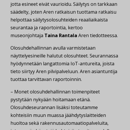
jotta esineet eivät vaurioidu. Säilytys on tarkkaan
säädelty, joten Aren ratkaisun tuottama ratkaisu
helpottaa säilytysolosuhteiden reaaliaikaista
seurantaa ja raportointia, kertoo
museonjohtaja
Taina Rantala
Aren tiedotteessa.
Olosuhdehallinnan avulla varmistetaan
näyttelyesineille halutut olosuhteet. Seurannassa
hyödynnetään langattomia IoT-antureita, joista
tieto siirtyy Aren pilvipalveluun. Aren asiantuntija
tuottaa tarvittavan raportoinnin.
– Monet olosuhdehallinnan toimenpiteet
pystytään nykyään hoitamaan etänä.
Olosuhdeseurannan lisäksi toteutamme
kohteisiin muun muassa jäähdytyslaitteiden
huoltoa sekä rakennusautomaatiopalveluita,