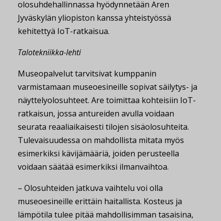
olosuhdehallinnassa hyödynnetään Aren
Jyväskylän yliopiston kanssa yhteistyössä
kehitettyä IoT-ratkaisua.
Talotekniikka-lehti
Museopalvelut tarvitsivat kumppanin
varmistamaan museoesineille sopivat säilytys- ja
näyttelyolosuhteet. Are toimittaa kohteisiin IoT-
ratkaisun, jossa antureiden avulla voidaan
seurata reaaliaikaisesti tilojen sisäolosuhteita.
Tulevaisuudessa on mahdollista mitata myös
esimerkiksi kävijämääriä, joiden perusteella
voidaan säätää esimerkiksi ilmanvaihtoa.
– Olosuhteiden jatkuva vaihtelu voi olla
museoesineille erittäin haitallista. Kosteus ja
lämpötila tulee pitää mahdollisimman tasaisina,