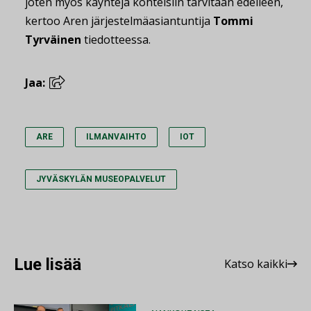
joten myös käyntejä kohteisiin tarvitaan edelleen,
kertoo Aren järjestelmäasiantuntija
Tommi
Tyrväinen
tiedotteessa.
Jaa:
ARE
ILMANVAIHTO
IOT
JYVÄSKYLÄN MUSEOPALVELUT
Lue lisää
Katso kaikki