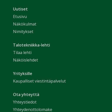
Uutiset
Etusivu
Näkökulmat
Nimitykset
Talotekniikka-lehti
Tilaa lehti
Näköislehdet
Yrityksille
Kaupalliset viestintäpalvelut
Ota yhteyttä
Yhteystiedot
Yhteydenottolomake