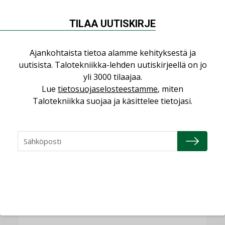
AJANKOHTAISTA
TILAA UUTISKIRJE
Sähköistyminen kasvaa voimakkaasti:
”Tulevat kilpailuedut syntyvät, kun
Ajankohtaista tietoa alamme kehityksestä ja
erilliset teknologiat tuodaan yhteen”
uutisista. Talotekniikka-lehden uutiskirjeellä on jo
,
AJANKOHTAISTA
TILAAJILLE
yli 3000 tilaajaa.
Puutteellinen eristys lisää lämpöhäviöitä
Lue
tietosuojaselosteestamme
, miten
LEHDEN ARTIKKELIT
Talotekniikka suojaa ja käsittelee tietojasi.
Kaivamattomat menetelmät
vakiinnuttavat asemansa taloyhtiöissä
,
LEHDEN ARTIKKELIT
TILAAJILLE
KATSO KAIKKI