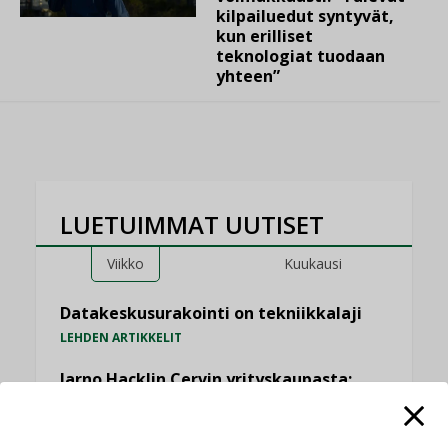
kilpailuedut syntyvät,
kun erilliset
teknologiat tuodaan
yhteen”
LUETUIMMAT UUTISET
Viikko
Kuukausi
Datakeskusurakointi on tekniikkalaji
LEHDEN ARTIKKELIT
Jarno Hacklin Cervin yrityskaupasta:
”Asiakkaat hakevat kumppaneita, jotka
yhdistävät useita teknisiä osaamisalueita
saman katon alle”