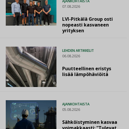
AJANKOHTAISTA
07.08.2026
LVI-Pitkälä Group osti
nopeasti kasvaneen
yrityksen
LEHDEN ARTIKKELIT
06.08.2026
Puutteellinen eristys
lisää lämpöhäviöitä
AJANKOHTAISTA
05.08.2026
Sähköistyminen kasvaa
voimakkaasti: ”Tulevat