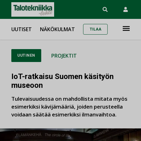
UUTISET
NÄKÖKULMAT
TILAA
PROJEKTIT
UUTINEN
IoT-ratkaisu Suomen käsityön
museoon
Tulevaisuudessa on mahdollista mitata myös
esimerkiksi kävijämääriä, joiden perusteella
voidaan säätää esimerkiksi ilmanvaihtoa.