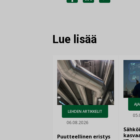
JAA
JAA
KOPIOI
FACEBOOKISSA
LINKEDINISSÄ
LINKKI
Lue lisää
AJ
LEHDEN ARTIKKELIT
05.
06.08.2026
Sähkö
kasvaa
Puutteellinen eristys