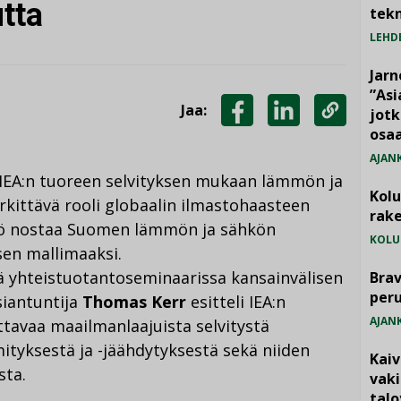
tta
tekn
LEHD
Jarn
”As
Jaa:
jotk
JAA
JAA
KOPIOI
osaa
FACEBOOKISSA
LINKEDINISSÄ
LINKKI
AJAN
 IEA:n tuoreen selvityksen mukaan lämmön ja
Kol
kittävä rooli globaalin ilmastohaasteen
rake
stö nostaa Suomen lämmön ja sähkön
KOLU
en mallimaaksi.
sä yhteistuotantoseminaarissa kansainvälisen
Brav
per
siantuntija
Thomas Kerr
esitteli IEA:n
AJAN
tavaa maailmanlaajuista selvitystä
tyksestä ja -jäähdytyksestä sekä niiden
Kai
sta.
vak
talo