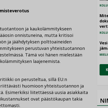
KOLU
lmisteverotus
Mite
doku
vert
stuotantoon ja kaukolämmitykseen
KOLU
pääosin onnistuneina, mutta kritisoi
ön ja jäähdytyksen polttoaineiden
Vesi
ämmitykseen perustuvan yhteistuotannon
jämä
estelmässä. Tämä voi hänen mielestään
MIELI
ukolämmityksen laajenemista.
itiikki on perusteltua, sillä EU:n
riittävästi huomioon yhteistuotannon ja
ä. Esimerkiksi liitettäessä uusia asiakkaita
kustannukset ovat päästökaupan takia
NI
ettomasti.