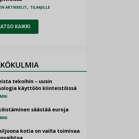
,
EN ARTIKKELIT
TILAAJILLE
KATSO KAIKKI
KÖKULMIA
ista tekoihin – uusin
ologia käyttöön kiinteistöissä
MNI
öistäminen säästää euroja
MNI
miljoona kotia on vailla toimivaa
anvaihtoa