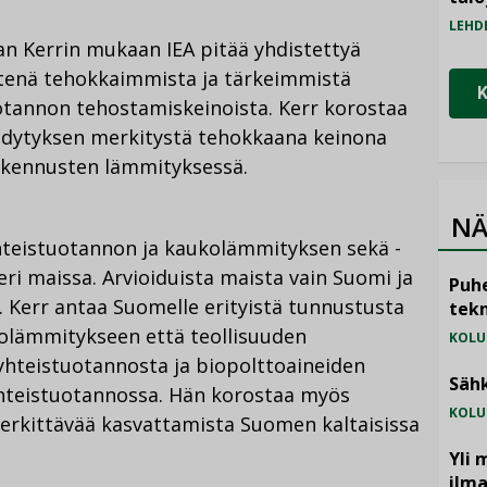
LEHD
an Kerrin mukaan IEA pitää yhdistettyä
tenä tehokkaimmista ja tärkeimmistä
otannon tehostamiskeinoista. Kerr korostaa
hdytyksen merkitystä tehokkaana keinona
rakennusten lämmityksessä.
NÄ
 yhteistuotannon ja kaukolämmityksen sekä -
eri maissa. Arvioiduista maista vain Suomi ja
Puhe
ä. Kerr antaa Suomelle erityistä tunnustusta
tekn
kolämmitykseen että teollisuuden
KOLU
hteistuotannosta ja biopolttoaineiden
Sähk
hteistuotannossa. Hän korostaa myös
KOLU
erkittävää kasvattamista Suomen kaltaisissa
Yli 
ilm