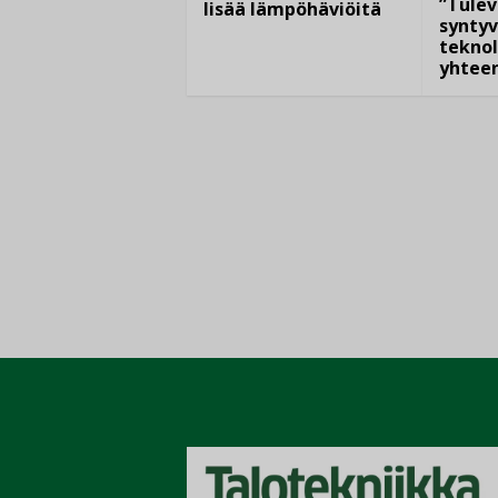
”Tulev
lisää lämpöhäviöitä
syntyv
teknol
yhtee