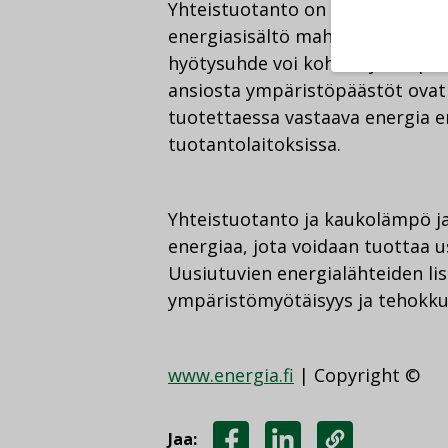
Yhteistuotanto on eittämättä te
energiasisältö mahdollisimman h
hyötysuhde voi kohota yli 90 pr
ansiosta ympäristöpäästöt ovat 
tuotettaessa vastaava energia e
tuotantolaitoksissa.
Yhteistuotanto ja kaukolämpö ja
energiaa, jota voidaan tuottaa use
Uusiutuvien energialähteiden l
ympäristömyötäisyys ja tehokku
www.energia.fi
| Copyright ©
Jaa: