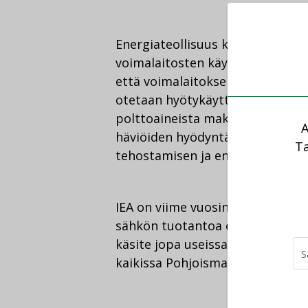
Energiateollisuus kritisoi myös 
voimalaitosten käyttämät polttoa
että voimalaitoksen tuottamaa 
otetaan hyötykäyttöön, voimal
polttoaineista maksetaan valmi
A
häviöiden hyödyntämistä verote
Ta
tehostamisen ja energiansäästön
IEA on viime vuosina aktiivisest
sähkön tuotantoa eri puolilla 
käsite jopa useissa Euroopan ma
kaikissa Pohjoismaissa, Puolassa