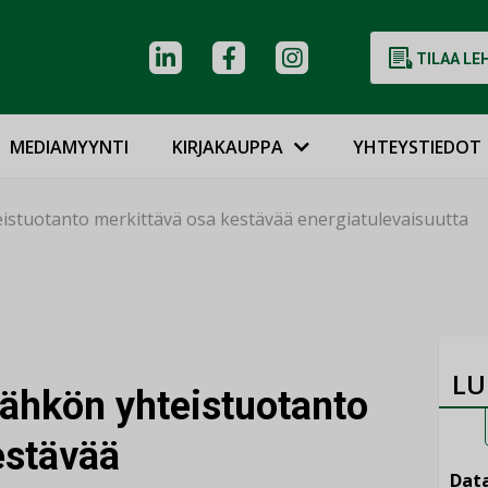
TILAA LE
MEDIAMYYNTI
KIRJAKAUPPA
YHTEYSTIEDOT
istuotanto merkittävä osa kestävää energiatulevaisuutta
LU
ähkön yhteistuotanto
estävää
Data