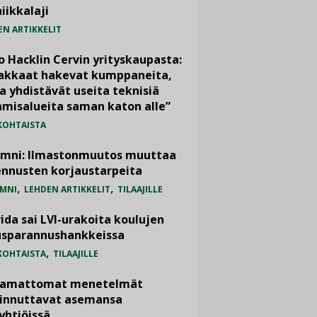
iikkalaji
EN ARTIKKELIT
o Hacklin Cervin yrityskaupasta:
iakkaat hakevat kumppaneita,
a yhdistävät useita teknisiä
misalueita saman katon alle”
KOHTAISTA
umni: Ilmastonmuutos muuttaa
nnusten korjaustarpeita
,
,
MNI
LEHDEN ARTIKKELIT
TILAAJILLE
ida sai LVI-urakoita koulujen
usparannushankkeissa
,
KOHTAISTA
TILAAJILLE
vamattomat menetelmät
iinnuttavat asemansa
yhtiöissä