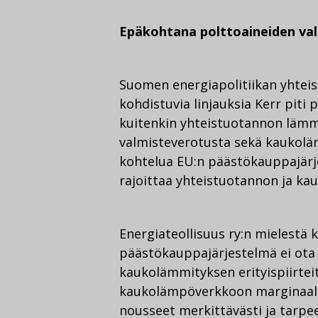
Epäkohtana polttoaineiden va
Suomen energiapolitiikan yhtei
kohdistuvia linjauksia Kerr piti 
kuitenkin yhteistuotannon lämm
valmisteverotusta sekä kaukol
kohtelua EU:n päästökauppajärj
rajoittaa yhteistuotannon ja ka
Energiateollisuus ry:n mielestä kr
päästökauppajärjestelmä ei ota 
kaukolämmityksen erityispiirteit
kaukolämpöverkkoon marginaali
nousseet merkittävästi ja tarpe