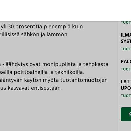
hokkain tapa hyödyntää eri polttoaineiden
yödyllisesti. Yhteistuotantolaitoksen
HAL
osenttiin. Yhteistuotannon tehokkuuden
TUOT
yli 30 prosenttia pienempiä kuin
rillisissä sähkön ja lämmön
ILM
SYS
TUOT
PAL
 -jäähdytys ovat monipuolista ja tehokasta
TUOT
illa polttoaineilla ja tekniikoilla.
isääntyvän käytön myötä tuotantomuotojen
LAT
us kasvavat entisestään.
UP
TUOT