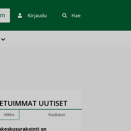
Kirjaudu
Hae
HTI
ETUIMMAT UUTISET
Viikko
Kuukausi
keskusurakointi on