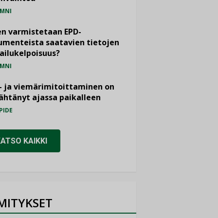
MNI
n varmistetaan EPD-
menteista saatavien tietojen
ailukelpoisuus?
MNI
- ja viemärimitoittaminen on
htänyt ajassa paikalleen
PIDE
KATSO KAIKKI
MITYKSET