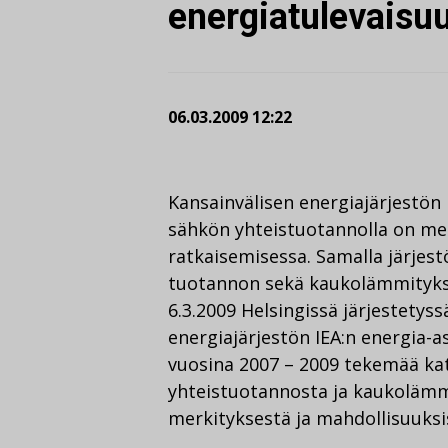
energiatulevaisuu
06.03.2009 12:22
Kansainvälisen energiajärjestön
sähkön yhteistuotannolla on mer
ratkaisemisessa. Samalla järje
tuotannon sekä kaukolämmityks
6.3.2009 Helsingissä järjestetys
energiajärjestön IEA:n energia-a
vuosina 2007 – 2009 tekemää kat
yhteistuotannosta ja kaukolämmi
merkityksestä ja mahdollisuuksi