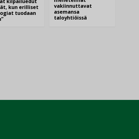
menetelmät
at kilpailuedut
vakiinnuttavat
ät, kun erilliset
asemansa
ogiat tuodaan
taloyhtiöissä
n”