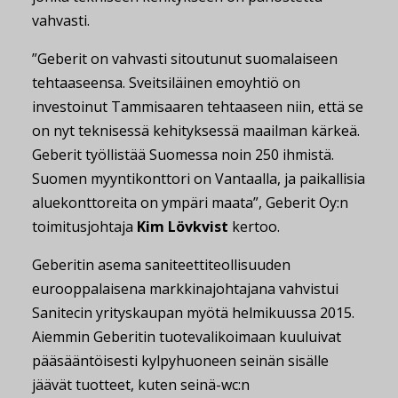
vahvasti.
”Geberit on vahvasti sitoutunut suomalaiseen
tehtaaseensa. Sveitsiläinen emoyhtiö on
investoinut Tammisaaren tehtaaseen niin, että se
on nyt teknisessä kehityksessä maailman kärkeä.
Geberit työllistää Suomessa noin 250 ihmistä.
Suomen myyntikonttori on Vantaalla, ja paikallisia
aluekonttoreita on ympäri maata”, Geberit Oy:n
toimitusjohtaja
Kim Lövkvist
kertoo.
Geberitin asema saniteettiteollisuuden
eurooppalaisena markkinajohtajana vahvistui
Sanitecin yrityskaupan myötä helmikuussa 2015.
Aiemmin Geberitin tuotevalikoimaan kuuluivat
pääsääntöisesti kylpyhuoneen seinän sisälle
jäävät tuotteet, kuten seinä-wc:n