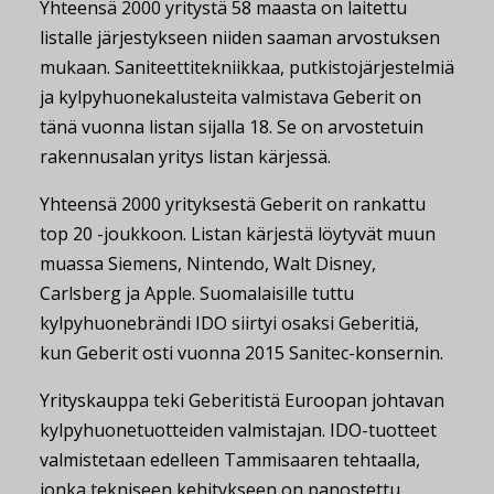
Yhteensä 2000 yritystä 58 maasta on laitettu
listalle järjestykseen niiden saaman arvostuksen
mukaan. Saniteettitekniikkaa, putkistojärjestelmiä
ja kylpyhuonekalusteita valmistava Geberit on
tänä vuonna listan sijalla 18. Se on arvostetuin
rakennusalan yritys listan kärjessä.
Yhteensä 2000 yrityksestä Geberit on rankattu
top 20 -joukkoon. Listan kärjestä löytyvät muun
muassa Siemens, Nintendo, Walt Disney,
Carlsberg ja Apple. Suomalaisille tuttu
kylpyhuonebrändi IDO siirtyi osaksi Geberitiä,
kun Geberit osti vuonna 2015 Sanitec-konsernin.
Yrityskauppa teki Geberitistä Euroopan johtavan
kylpyhuonetuotteiden valmistajan. IDO-tuotteet
valmistetaan edelleen Tammisaaren tehtaalla,
jonka tekniseen kehitykseen on panostettu