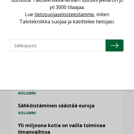
Viikko
Kuukausi
yli 3000 tilaajaa.
Lue
tietosuojaselosteestamme
, miten
Talotekniikka suojaa ja käsittelee tietojasi.
KATSO KAIKKI
NÄKÖKULMIA
Puheista tekoihin – uusin teknologia
käyttöön kiinteistöissä
KOLUMNI
Sähköistäminen säästää euroja
KOLUMNI
Yli miljoona kotia on vailla toimivaa
ilmanvaihtoa