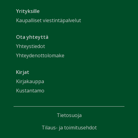
Yrityksille
Kaupalliset viestintäpalvelut
Ota yhteyttä
Yhteystiedot
Yhteydenottolomake
Kirjat
Kirjakauppa
Kustantamo
Tietosuoja
Tilaus- ja toimitusehdot