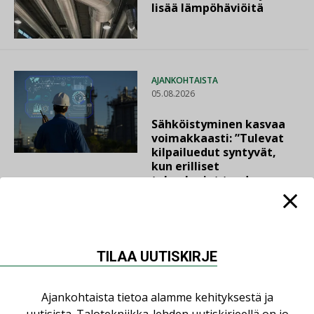
lisää lämpöhäviöitä
AJANKOHTAISTA
05.08.2026
Sähköistyminen kasvaa
voimakkaasti: ”Tulevat
kilpailuedut syntyvät,
kun erilliset
teknologiat tuodaan
yhteen”
TILAA UUTISKIRJE
LUETUIMMAT UUTISET
Ajankohtaista tietoa alamme kehityksestä ja
uutisista. Talotekniikka-lehden uutiskirjeellä on jo