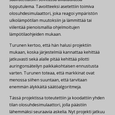
lopputulema. Tavoitteeksi asetettiin toimiva
olosuhdesimulaattori, joka reagoi ympäristön
ulkolämpötilan muutoksiin ja lämmittää tai
viilentää pienoismallia ohjelmoitujen
lämpötilaohjeiden mukaan.
Turunen kertoo, että hän halusi projektiin
mukaan, koska järjestelmiä kannattaa kehittää
jatkuvasti sekä alalle pitää kehittää pilotti
auringonsäteilyn paikkakohtaisen ennustusta
varten. Turunen toteaa, että markkinat ovat
menossa siihen suuntaan, että tarvitaan
enemmän älykkäitä säätöalgoritmeja.
Tässä projektissa toteutettiin ja koodattiin yhden
tilan olosuhdesimulaattori, jolla päästiin
lähemmäksi seuraavia askelia. Nyt projekti jatkuu