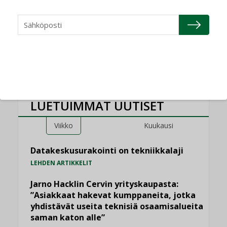
kun erilliset
teknologiat tuodaan
yhteen”
LUETUIMMAT UUTISET
Viikko
Kuukausi
Datakeskusurakointi on tekniikkalaji
LEHDEN ARTIKKELIT
Jarno Hacklin Cervin yrityskaupasta:
”Asiakkaat hakevat kumppaneita, jotka
yhdistävät useita teknisiä osaamisalueita
saman katon alle”