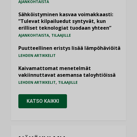
AJANKOHTAISTA
Sähköistyminen kasvaa voimakkaasti:
”Tulevat kilpailuedut syntyvät, kun
erilliset teknologiat tuodaan yhteen”
,
AJANKOHTAISTA
TILAAJILLE
Puutteellinen eristys lisää lämpöhäviöitä
LEHDEN ARTIKKELIT
Kaivamattomat menetelmät
vakiinnuttavat asemansa taloyhtiöissä
,
LEHDEN ARTIKKELIT
TILAAJILLE
KATSO KAIKKI