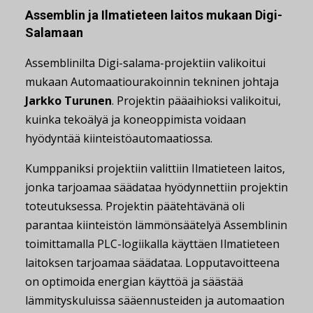
Assemblin ja Ilmatieteen laitos mukaan Digi-
Salamaan
Assemblinilta Digi-salama-projektiin valikoitui
mukaan Automaatiourakoinnin tekninen johtaja
Jarkko Turunen
. Projektin pääaihioksi valikoitui,
kuinka tekoälyä ja koneoppimista voidaan
hyödyntää kiinteistöautomaatiossa.
Kumppaniksi projektiin valittiin Ilmatieteen laitos,
jonka tarjoamaa säädataa hyödynnettiin projektin
toteutuksessa. Projektin päätehtävänä oli
parantaa kiinteistön lämmönsäätelyä Assemblinin
toimittamalla PLC-logiikalla käyttäen Ilmatieteen
laitoksen tarjoamaa säädataa. Lopputavoitteena
on optimoida energian käyttöä ja säästää
lämmityskuluissa sääennusteiden ja automaation