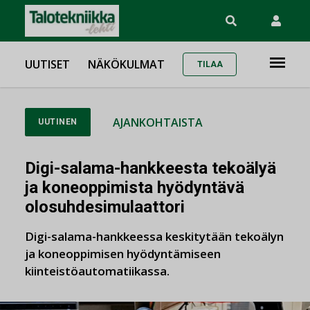
UUTISET
NÄKÖKULMAT
TILAA
AJANKOHTAISTA
UUTINEN
Digi-salama-hankkeesta tekoälyä
ja koneoppimista hyödyntävä
olosuhdesimulaattori
Digi-salama-hankkeessa keskitytään tekoälyn
ja koneoppimisen hyödyntämiseen
kiinteistöautomatiikassa.