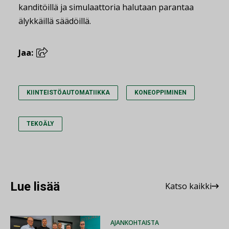
kanditöillä ja simulaattoria halutaan parantaa
älykkäillä säädöillä.
Jaa:
KIINTEISTÖAUTOMATIIKKA
KONEOPPIMINEN
TEKOÄLY
Lue lisää
Katso kaikki
AJANKOHTAISTA