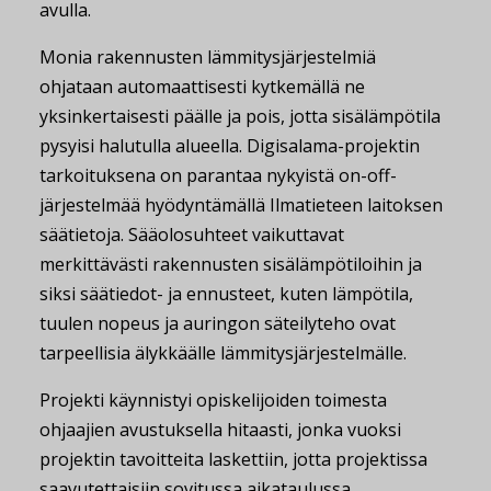
avulla.
Monia rakennusten lämmitysjärjestelmiä
ohjataan automaattisesti kytkemällä ne
yksinkertaisesti päälle ja pois, jotta sisälämpötila
pysyisi halutulla alueella. Digisalama-projektin
tarkoituksena on parantaa nykyistä on-off-
järjestelmää hyödyntämällä Ilmatieteen laitoksen
säätietoja. Sääolosuhteet vaikuttavat
merkittävästi rakennusten sisälämpötiloihin ja
siksi säätiedot- ja ennusteet, kuten lämpötila,
tuulen nopeus ja auringon säteilyteho ovat
tarpeellisia älykkäälle lämmitysjärjestelmälle.
Projekti käynnistyi opiskelijoiden toimesta
ohjaajien avustuksella hitaasti, jonka vuoksi
projektin tavoitteita laskettiin, jotta projektissa
saavutettaisiin sovitussa aikataulussa