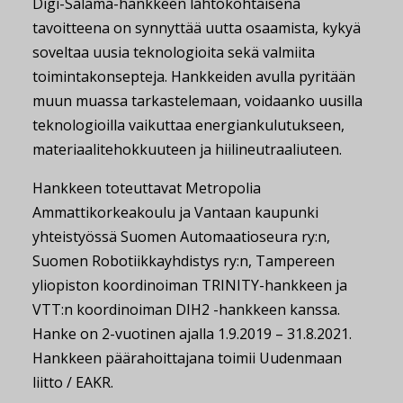
Digi-Salama-hankkeen lähtökohtaisena
tavoitteena on synnyttää uutta osaamista, kykyä
soveltaa uusia teknologioita sekä valmiita
toimintakonsepteja. Hankkeiden avulla pyritään
muun muassa tarkastelemaan, voidaanko uusilla
teknologioilla vaikuttaa energiankulutukseen,
materiaalitehokkuuteen ja hiilineutraaliuteen.
Hankkeen toteuttavat Metropolia
Ammattikorkeakoulu ja Vantaan kaupunki
yhteistyössä Suomen Automaatioseura ry:n,
Suomen Robotiikkayhdistys ry:n, Tampereen
yliopiston koordinoiman TRINITY-hankkeen ja
VTT:n koordinoiman DIH2 -hankkeen kanssa.
Hanke on 2-vuotinen ajalla 1.9.2019 – 31.8.2021.
Hankkeen päärahoittajana toimii Uudenmaan
liitto / EAKR.