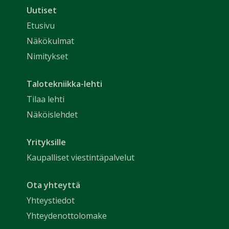
Uutiset
Etusivu
Näkökulmat
Nimitykset
Talotekniikka-lehti
Tilaa lehti
Näköislehdet
Yrityksille
Kaupalliset viestintäpalvelut
Ota yhteyttä
Yhteystiedot
Yhteydenottolomake