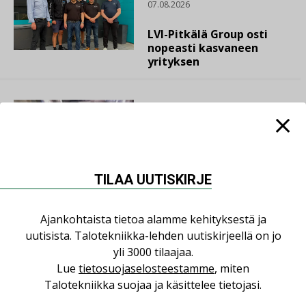
07.08.2026
LVI-Pitkälä Group osti
nopeasti kasvaneen
yrityksen
LEHDEN ARTIKKELIT
06.08.2026
Puutteellinen eristys
lisää lämpöhäviöitä
TILAA UUTISKIRJE
Ajankohtaista tietoa alamme kehityksestä ja
uutisista. Talotekniikka-lehden uutiskirjeellä on jo
AJANKOHTAISTA
05.08.2026
yli 3000 tilaajaa.
Lue
tietosuojaselosteestamme
, miten
Sähköistyminen kasvaa
Talotekniikka suojaa ja käsittelee tietojasi.
voimakkaasti: ”Tulevat
kilpailuedut syntyvät,