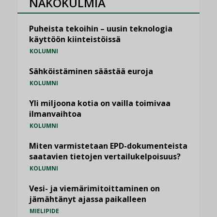
NÄKÖKULMIA
Puheista tekoihin – uusin teknologia
käyttöön kiinteistöissä
KOLUMNI
Sähköistäminen säästää euroja
KOLUMNI
Yli miljoona kotia on vailla toimivaa
ilmanvaihtoa
KOLUMNI
Miten varmistetaan EPD-dokumenteista
saatavien tietojen vertailukelpoisuus?
KOLUMNI
Vesi- ja viemärimitoittaminen on
jämähtänyt ajassa paikalleen
MIELIPIDE